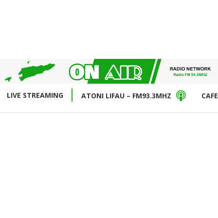
LIVE STREAMING
ATONI LIFAU – FM93.3MHZ
CAFE