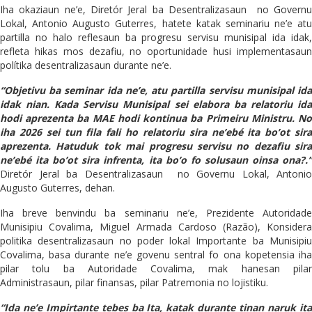
Iha okaziaun ne’e, Diretór Jeral ba Desentralizasaun no Governu
Lokal, Antonio Augusto Guterres, hatete katak seminariu ne’e atu
partilla no halo reflesaun ba progresu servisu munisipal ida idak,
refleta hikas mos dezafiu, no oportunidade husi implementasaun
polítika desentralizasaun durante ne’e.
“Objetivu ba seminar ida ne’e, atu partilla servisu munisipal ida
idak nian. Kada Servisu Munisipal sei elabora ba relatoriu ida
hodi aprezenta ba MAE hodi kontinua ba Primeiru Ministru. No
iha 2026 sei tun fila fali ho relatoriu sira ne’ebé ita bo’ot sira
aprezenta. Hatuduk tok mai progresu servisu no dezafiu sira
ne’ebé ita bo’ot sira infrenta, ita bo’o fo solusaun oinsa ona?.”
Diretór Jeral ba Desentralizasaun no Governu Lokal, Antonio
Augusto Guterres, dehan.
Iha breve benvindu ba seminariu ne’e, Prezidente Autoridade
Munisipiu Covalima, Miguel Armada Cardoso (Razão), Konsidera
politika desentralizasaun no poder lokal Importante ba Munisipiu
Covalima, basa durante ne’e govenu sentral fo ona kopetensia iha
pilar tolu ba Autoridade Covalima, mak hanesan pilar
Administrasaun, pilar finansas, pilar Patremonia no lojistiku.
“Ida ne’e Impirtante tebes ba Ita, katak durante tinan naruk ita