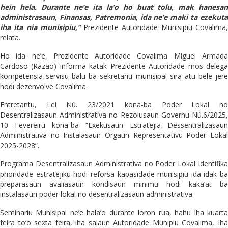
hein hela. Durante ne’e ita la’o ho buat tolu, mak hanesan
administrasaun, Finansas, Patremonia, ida ne’e maki ta ezekuta
iha ita nia munisipiu,”
Prezidente Autoridade Munisipiu Covalima
relata.
Ho ida ne’e, Prezidente Autoridade Covalima Miguel Armada
Cardoso (Razão) informa katak Prezidente Autoridade mos delega
kompetensia servisu balu ba sekretariu munisipal sira atu bele jere
hodi dezenvolve Covalima.
Entretantu, Lei Nú. 23/2021 kona-ba Poder Lokal no
Desentralizasaun Administrativa no Rezolusaun Governu Nú.6/2025,
10 Fevereiru kona-ba “Exekusaun Estratejia Dessentralizasaun
Administrativa no Instalasaun Orgaun Representativu Poder Lokal
2025-2028”.
Programa Desentralizasaun Administrativa no Poder Lokal Identifika
prioridade estratejiku hodi reforsa kapasidade munisipiu ida idak ba
preparasaun avaliasaun kondisaun minimu hodi kaka’at ba
instalasaun poder lokal no desentralizasaun administrativa.
Seminariu Munisipal ne’e hala’o durante loron rua, hahu iha kuarta
feira to’o sexta feira, iha salaun Autoridade Munipiu Covalima, Iha