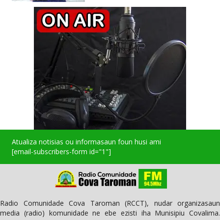
Atualiza notisias ou informasaun foun husi ami
[email-subscribers-form id="1"]
Radio Comunidade Cova Taroman (RCCT), nudar organizasaun
media (radio) komunidade ne ebe ezisti iha Munisipiu Covalima.