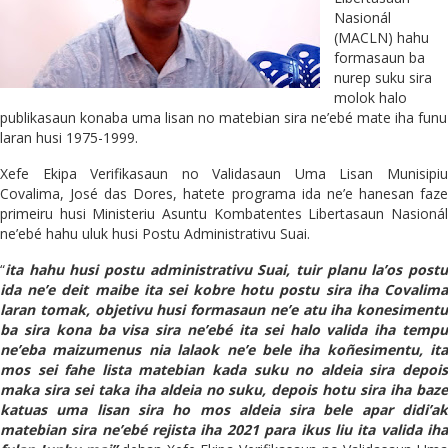
Nasionál
(MACLN) hahu
formasaun ba
nurep suku sira
molok halo
publikasaun konaba uma lisan no matebian sira ne’ebé mate iha funu
laran husi 1975-1999.
Xefe Ekipa Verifikasaun no Validasaun Uma Lisan Munisipiu
Covalima, José das Dores, hatete programa ida ne’e hanesan faze
primeiru husi Ministeriu Asuntu Kombatentes Libertasaun Nasionál
ne’ebé hahu uluk husi Postu Administrativu Suai.
“
ita hahu husi postu administrativu Suai, tuir planu la’os postu
ida ne’e deit maibe ita sei kobre hotu postu sira iha Covalima
laran tomak,
objetivu husi formasaun ne’e atu iha konesimentu
ba sira kona ba visa sira ne’ebé ita sei halo valida iha tempu
ne’eba maizumenus nia lalaok ne’e bele iha koñesimentu, ita
mos sei fahe lista matebian kada suku no aldeia sira depois
maka sira sei taka iha aldeia no suku, depois hotu sira iha baze
katuas uma lisan sira ho mos aldeia sira bele apar didi’ak
matebian sira ne’ebé rejista iha 2021 para ikus liu
i
ta valida ih