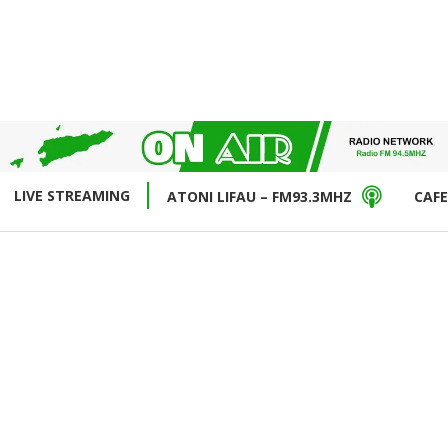
LIVE STREAMING
ATONI LIFAU – FM93.3MHZ
CAFE