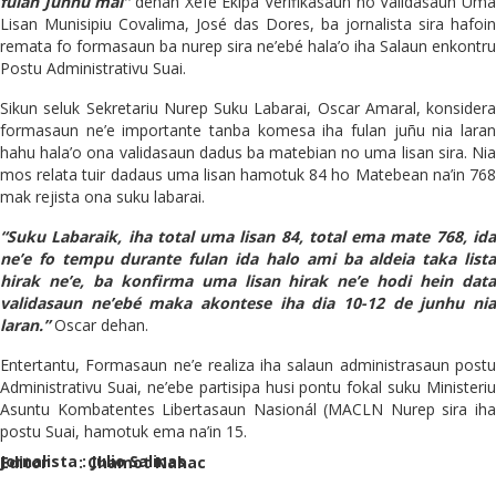
fulan Junhu mai”
dehan Xefe Ekipa Verifikasaun no Validasaun Um
Lisan Munisipiu Covalima, José das Dores, ba jornalista sira hafoin
remata fo formasaun ba nurep sira ne’ebé hala’o iha Salaun enkontru
Postu Administrativu Suai.
Sikun seluk Sekretariu Nurep Suku Labarai, Oscar Amaral, konsidera
formasaun ne’e importante tanba komesa iha fulan juñu nia laran
hahu hala’o ona validasaun dadus ba matebian no uma lisan sira. Nia
mos relata tuir dadaus uma lisan hamotuk 84 ho Matebean na’in 768
mak rejista ona suku labarai.
“
S
uku
Labaraik, iha
total uma lisan 84, total ema mate 768, id
ne’e fo tempu durante fulan ida halo ami ba aldeia taka lista
hirak ne’e, ba konfirma uma lisan hirak ne’e hodi hein data
validasaun ne’ebé maka akontese iha dia 10-12 de junhu nia
laran.”
Oscar dehan.
Entertantu, Formasaun ne’e realiza iha salaun administrasaun postu
Administrativu Suai, ne’ebe partisipa husi pontu fokal suku Ministeriu
Asuntu Kombatentes Libertasaun Nasionál (MACLN Nurep sira iha
postu Suai, hamotuk ema na’in 15.
Jornalista : Julio Salinas
Editor : Chamot Nahac