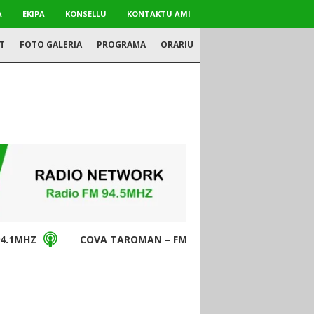
A
EKIPA
KONSELLU
KONTAKTU AMI
T
FOTO GALERIA
PROGRAMA
ORARIU
4.1MHZ
COVA TAROMAN – FM94.5MHZ
DON BO