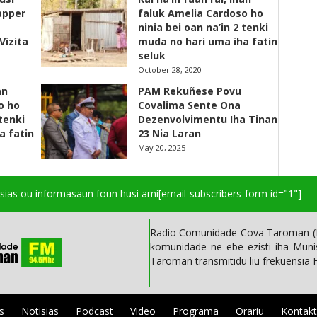
apper
faluk Amelia Cardoso ho
ninia bei oan na’in 2 tenki
Vizita
muda no hari uma iha fatin
seluk
October 28, 2020
an
PAM Rekuñese Povu
o ho
Covalima Sente Ona
 tenki
Dezenvolvimentu Iha Tinan
a fatin
23 Nia Laran
May 20, 2025
isias ou informasaun foun husi ami
[email-subscribers-form id="1"]
Radio Comunidade Cova Taroman (R
komunidade ne ebe ezisti iha Mun
Taroman transmitidu liu frekuensia
s
Notisias
Podcast
Video
Programa
Orariu
Kontak