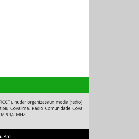
CCT), nudar organizasaun media (radio)
isipiu Covalima. Radio Comunidade Cova
 FM 94,5 MHZ.
tu Ami