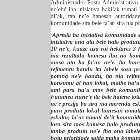
Administrador Postu Administrativu
ne’ebé iha inisiativa haki’ak tomat
di’ak, tan ne’e hanesan autorida
komunidade sira bele fa’an sira nia p
A
presia ba inisiativa komunidade 
“
inisiativa ona atu bele halo produt
10 ne’e, kuaze uza rai hektares 3 h
nia rezultadu komesa iha no kom
oinsa atu ba fa’an ne’e, ita har
rejimentu bandu ita labele sosa p
potong ne’e bandu, ita nia rejime
konsumu ai han lokal, maibe ha’u 
ami para ha’u mos bele komunika
Fatumea nune’e ita bele hatene tot
ne’e presija ba sira nia merenda esk
p
ara produtu lokal hanesan tomat
eskolar, la’os tomati de’it komun
loro sira mos komesa halo produtu
tanba produtu ne’e iha ona labele
hotu prioridade saida maka komun