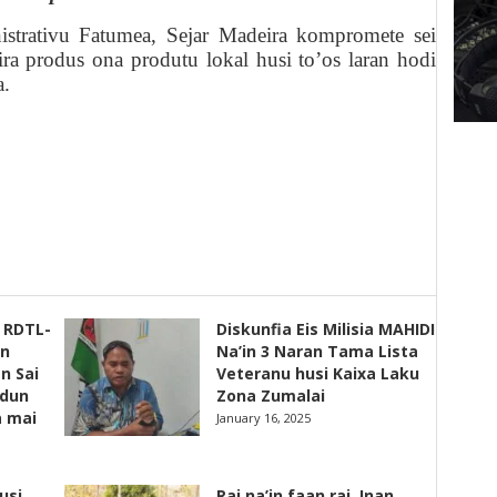
strativu Fatumea, Sejar Madeira kompromete sei
ira produs ona produtu lokal husi to’os laran hodi
a.
s RDTL-
Diskunfia Eis Milisia MAHIDI
un
Na’in 3 Naran Tama Lista
n Sai
Veteranu husi Kaixa Laku
adun
Zona Zumalai
a mai
January 16, 2025
usi
Rai na’in faan rai, Inan