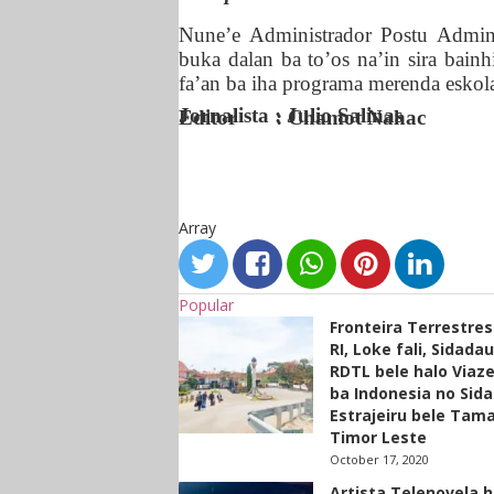
Nune’e
Administrador
Postu
Admini
buka dalan ba to’os na’in sira bainh
fa’an ba iha programa merenda eskol
Jornalista : Julio Salinas
Editor : Chamot Nahac
Array
Popular
Fronteira Terrestre
RI, Loke fali, Sidada
RDTL bele halo Viaze
ba Indonesia no Sid
Estrajeiru bele Tam
Timor Leste
October 17, 2020
Artista Telenovela h