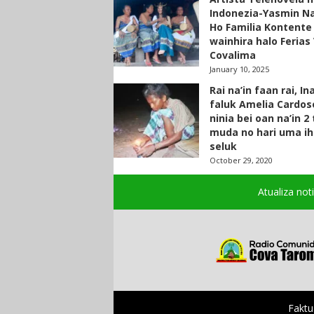
Indonezia-Yasmin N
Ho Familia Kontente
wainhira halo Ferias 
Covalima
January 10, 2025
Rai na’in faan rai, In
faluk Amelia Cardos
ninia bei oan na’in 2
muda no hari uma ih
seluk
October 29, 2020
Atualiza not
Faktu