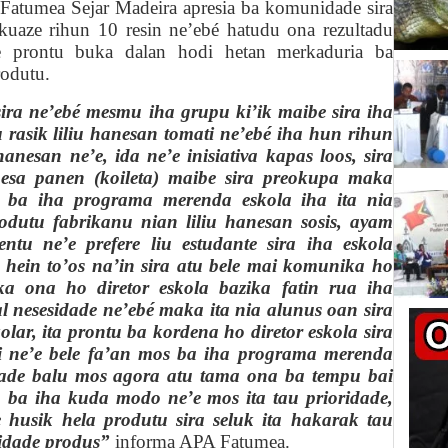
 Fatumea Sejar Madeira apresia ba komunidade sira
i kuaze rihun 10 resin ne’ebé hatudu ona rezultadu
de prontu bu
k
a dalan
hodi hetan merkaduria ba
rodutu.
sira ne’ebé mesmu iha grupu ki’ik maibe sira iha
u rasik liliu hanesan tomati ne’ebé iha hun rihun
anesan ne’e, ida ne’e inisiativa kapas loos, sira
esa panen (koileta) maibe sira preokupa maka
e ba iha programa merenda eskola iha ita nia
rodutu fa
b
rikanu nian liliu hanesan sosis, ayam
ntu ne’e prefere liu estudante sira iha eskola
hein to’os na’in sira atu bele mai komunika ho
 ona ho diretor eskola bazika fatin rua iha
al nesesidade ne’ebé maka ita nia alunus oan sira
olar, ita prontu ba kordena ho diretor eskola sira
i ne’e bele fa’an mos ba iha programa merenda
idade balu mos agora atu tama ona ba tempu bai
 ba iha kuda modo ne’e mos ita tau prioridade,
 husik hela produtu sira seluk ita hakarak tau
idade produs”
informa APA Fatumea.