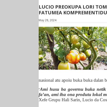
LUCIO PREOKUPA LORI TOM
FATUMEA KOMPREMENTIDU
May 28, 2024
nasional
atu apoiu buka
buka dal
a
n
b
Ami husu ba governu buka netik
“
fa’an, ami iha ona produtu lokal 
Xefe Grupu Hali Sarin, Lucio da Cos