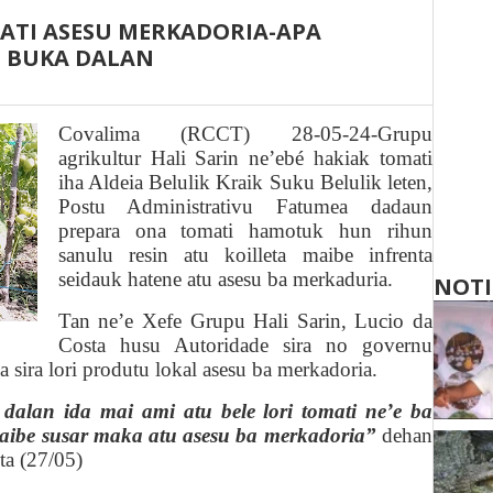
ATI ASESU MERKADORIA-APA
 BUKA DALAN
Covalima (RCCT) 2
8
-05-24
-Grupu
agrikultur
Hali Sarin
ne’ebé hakiak tomati
iha Aldeia Belulik Kraik Suku Belulik leten
,
Postu Administrativu Fatumea dadaun
prepara ona tomati hamotuk hun rihun
sanulu resin atu koilleta maibe infrenta
seidauk hatene atu asesu ba merkaduria.
NOTI
Tan ne’e
Xefe Grupu Hali Sarin, Lucio da
Costa husu
Autoridade sira no
governu
a sira
lori produtu lokal asesu ba merkadoria.
 dalan ida
mai
ami atu bele lori tomati ne’e ba
maibe susar maka atu asesu ba merkadoria”
dehan
ta (27/05)