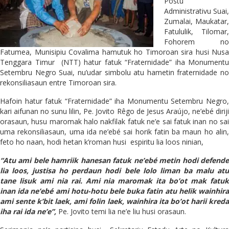
Postu
Administrativu Suai,
Zumalai, Maukatar,
Fatululik, Tilomar,
Fohorem no
Fatumea, Munisipiu Covalima hamutuk ho Timoroan sira husi Nusa
Tenggara Timur (NTT) hatur fatuk “Fraternidade” iha Monumentu
Setembru Negro Suai, nu’udar simbolu atu hametin fraternidade no
rekonsiliasaun entre Timoroan sira.
Hafoin hatur fatuk “Fraternidade” iha Monumentu Setembru Negro,
kari aifunan no sunu lilin, Pe. Jovito Rêgo de Jesus Araújo, ne’ebé diriji
orasaun, husu maromak halo nakfilak fatuk ne’e sai fatuk inan no sai
uma rekonsiliasaun, uma ida ne’ebé sai horik fatin ba maun ho alin,
feto ho naan, hodi hetan k’roman husi espiritu lia loos ninian,
“Atu ami bele hamriik hanesan fatuk ne’ebé metin hodi defende
lia loos, justisa ho perdaun hodi bele lolo liman ba malu atu
tane lisuk ami nia rai. Ami nia maromak ita bo’ot mak fatuk
inan ida ne’ebé ami hotu-hotu bele buka fatin atu helik wainhira
ami sente k’bit laek, ami folin laek, wainhira ita bo’ot harii kreda
iha rai ida ne’e”,
Pe. Jovito temi lia ne’e liu husi orasaun.