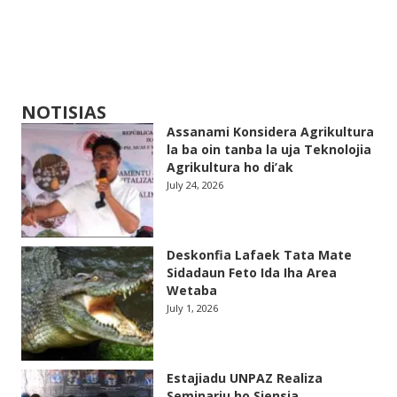
NOTISIAS
Assanami Konsidera Agrikultura
la ba oin tanba la uja Teknolojia
Agrikultura ho di’ak
July 24, 2026
Deskonfia Lafaek Tata Mate
Sidadaun Feto Ida Iha Area
Wetaba
July 1, 2026
Estajiadu UNPAZ Realiza
Seminariu ho Siensia