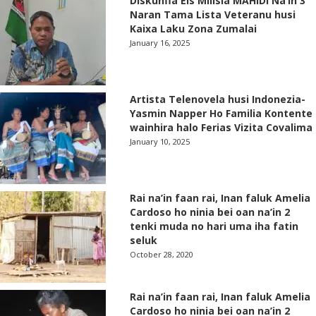
Diskunfia Eis Milisia MAHIDI Na’in 3
Naran Tama Lista Veteranu husi
Kaixa Laku Zona Zumalai
January 16, 2025
Artista Telenovela husi Indonezia-
Yasmin Napper Ho Familia Kontente
wainhira halo Ferias Vizita Covalima
January 10, 2025
Rai na’in faan rai, Inan faluk Amelia
Cardoso ho ninia bei oan na’in 2
tenki muda no hari uma iha fatin
seluk
October 28, 2020
Rai na’in faan rai, Inan faluk Amelia
Cardoso ho ninia bei oan na’in 2