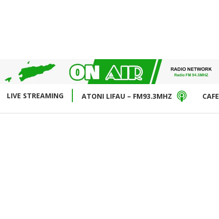
LIVE STREAMING
ATONI LIFAU – FM93.3MHZ
CAFE