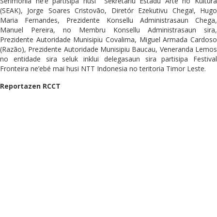
Serimonia ne’e partisipa husi Sekretariu Estadu Arte no Kultura
(SEAK), Jorge Soares Cristovão, Diretór Ezekutivu Chega!, Hugo
Maria Fernandes, Prezidente Konsellu Administrasaun Chega,
Manuel Pereira, no Membru Konsellu Administrasaun sira,
Prezidente Autoridade Munisipiu Covalima, Miguel Armada Cardoso
(Razão), Prezidente Autoridade Munisipiu Baucau, Veneranda Lemos
no entidade sira seluk inklui delegasaun sira partisipa Festival
Fronteira ne’ebé mai husi NTT Indonesia no teritoria Timor Leste.
Reportazen RCCT