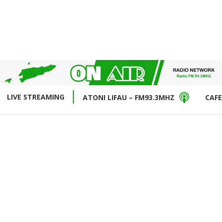
LIVE STREAMING
ATONI LIFAU – FM93.3MHZ
CAFE