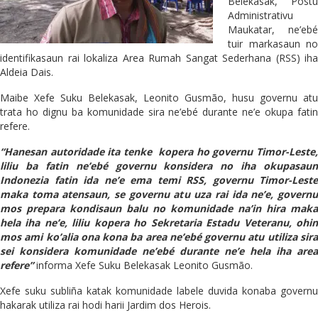
Belekasak, Postu
Administrativu
Maukatar, ne’ebé
tuir markasaun no
identifikasaun rai lokaliza Area Rumah Sangat Sederhana (RSS) iha
Aldeia Dais.
Maibe Xefe Suku Belekasak, Leonito Gusmão, husu governu atu
trata ho dignu ba komunidade sira ne’ebé durante ne’e okupa fatin
refere.
“Hanesan autoridade ita tenke kopera ho governu Timor-Leste,
liliu ba fatin ne’ebé governu konsidera no iha okupasaun
Indonezia fatin ida ne’e ema temi RSS, governu Timor-Leste
maka toma atensaun, se governu atu uza rai ida ne’e, governu
mos prepara kondisaun balu no komunidade na’in hira maka
hela iha ne’e, liliu kopera ho Sekretaria Estadu Veteranu, ohin
mos ami ko’alia ona kona ba area ne’ebé governu atu utiliza sira
sei konsidera komunidade ne’ebé durante ne’e hela iha area
refere”
informa Xefe Suku Belekasak Leonito Gusmão.
Xefe suku subliña katak komunidade labele duvida konaba governu
hakarak utiliza rai hodi harii Jardim dos Herois.