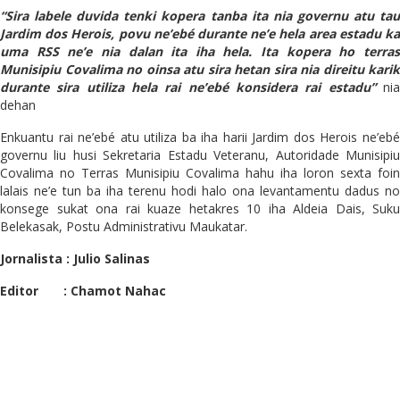
“Sira labele duvida tenki kopera tanba ita nia governu atu tau
Jardim dos Herois, povu ne’ebé durante ne’e hela area estadu ka
uma RSS ne’e nia dalan ita iha hela. Ita kopera ho terras
Munisipiu Covalima no oinsa atu sira hetan sira nia direitu karik
durante sira utiliza hela rai ne’ebé konsidera rai estadu”
ni
dehan
Enkuantu rai ne’ebé atu utiliza ba iha harii Jardim dos Herois ne’ebé
governu liu husi Sekretaria Estadu Veteranu, Autoridade Munisipiu
Covalima no Terras Munisipiu Covalima hahu iha loron sexta foin
lalais ne’e tun ba iha terenu hodi halo ona levantamentu dadus no
konsege sukat ona rai kuaze hetakres 10 iha Aldeia Dais, Suku
Belekasak, Postu Administrativu Maukatar.
Jornalista : Julio Salinas
Editor : Chamot Nahac