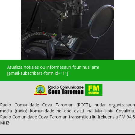
Atualiza notisias ou informasaun foun husi ami
[email-subscribers-form id="1"]
Radio Comunidade Cova Taroman (RCCT), nudar organizasaun
media (radio) komunidade ne ebe ezisti iha Munisipiu Covalima.
Radio Comunidade Cova Taroman transmitidu liu frekuensia FM 94,5
MHZ.