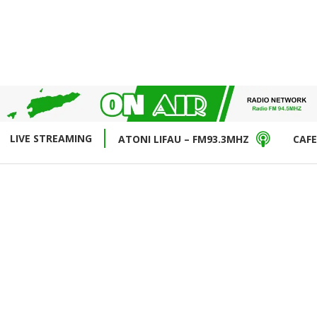
LIVE STREAMING
ATONI LIFAU – FM93.3MHZ
CAFE