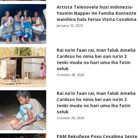
Artista Telenovela husi Indonezia-
Yasmin Napper Ho Familia Kontente
wainhira halo Ferias Vizita Covalima
January 10, 2025
Rai na’in faan rai, Inan faluk Amelia
Cardoso ho ninia bei oan na’in 2
tenki muda no hari uma iha fatin
seluk
October 28, 2020
Rai na’in faan rai, Inan faluk Amelia
Cardoso ho ninia bei oan na’in 2
tenki muda no hari uma iha fatin
seluk
October 29, 2020
PAM Rekuñese Povu Covalima Sente