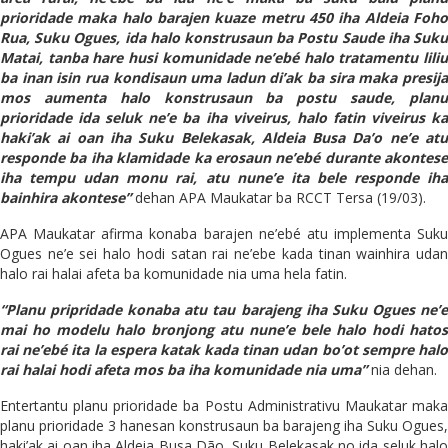
prioridade maka halo barajen kuaze metru 450 iha Aldeia Foho
Rua, Suku Ogues, ida halo konstrusaun ba Postu Saude iha Suku
Matai, tanba hare husi komunidade ne’ebé halo tratamentu liliu
ba inan isin rua kondisaun uma ladun di’ak ba sira maka presija
mos aumenta halo konstrusaun ba postu saude, planu
prioridade ida seluk ne’e ba iha viveirus, halo fatin viveirus ka
haki’ak ai oan iha Suku Belekasak, Aldeia Busa Da’o ne’e atu
responde ba iha klamidade ka erosaun ne’ebé durante akontese
iha tempu udan monu rai, atu nune’e ita bele responde iha
bainhira akontese”
dehan APA Maukatar ba RCCT Tersa (19/03).
APA Maukatar afirma konaba barajen ne’ebé atu implementa Suku
Ogues ne’e sei halo hodi satan rai ne’ebe kada tinan wainhira udan
halo rai halai afeta ba komunidade nia uma hela fatin.
“Planu pripridade konaba atu tau barajeng iha Suku Ogues ne’e
mai ho model
u
halo bronjong atu nune’e bele halo hodi hatos
rai ne’ebé ita la espera katak kada tinan udan bo’ot sempre halo
rai halai hodi afeta mos ba iha komunidade nia uma”
nia dehan.
Entertantu planu prioridade ba Postu Administrativu Maukatar maka
planu prioridade 3 hanesan konstrusaun ba barajeng iha Suku Ogues,
haki’ak ai oan iha Aldeia Busa Dão, Suku Belekasak no ida seluk halo