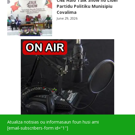
CNE Halo Talk Show ho Lider
Partidu Politiku Munisipiu
Covalima
June 29, 2026
Atualiza notisias ou informasaun foun husi ami
[email-subscribers-form id="1"]