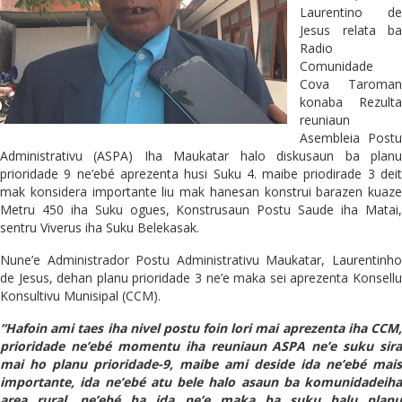
Laurentino de
Jesus relata ba
Radio
Comunidade
Cova Taroman
konaba Rezulta
reuniaun
Asembleia Postu
Administrativu (ASPA) Iha Maukatar halo diskusaun ba planu
prioridade 9 ne’ebé aprezenta husi Suku 4. maibe priodirade 3 deit
mak konsidera importante liu mak hanesan konstrui barazen kuaze
Metru 450 iha Suku ogues, Konstrusaun Postu Saude iha Matai,
sentru Viverus iha Suku Belekasak.
Nune’e Administrador Postu Administrativu Maukatar, Laurentinho
de Jesus, dehan planu prioridade 3 ne’e maka sei aprezenta Konsellu
Konsultivu Munisipal (CCM).
“Hafoin ami taes iha nivel postu foin lori mai aprezenta iha CCM,
prioridade ne’ebé momentu iha reuniaun ASPA ne’e suku sira
mai ho planu prioridade-9, maibe ami deside ida ne’ebé mais
importante, ida ne’ebé atu bele halo asaun ba komunidadeiha
area rural, ne’ebé ba ida ne’e maka ba suku balu planu