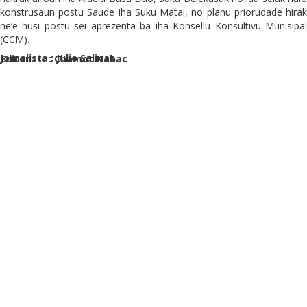
konstrusaun postu Saude iha Suku Matai, no planu priorudade hirak
ne’e husi postu sei aprezenta ba iha Konsellu Konsultivu Munisipal
(CCM).
Jornalista : Julio Salinas
Editor : Chamot Nahac