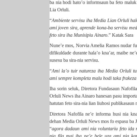
ba nia hodi hato’o informsaun ba feto maluk s
Lia Orluli.
“
Ambiente servisu iha Media Lian Orluli ha
ami joven sira, aprende kona-ba servisu med
feto sira iha Munisipiu Ainaro
.” Katak Sara
Nune’e mos, Norvia Amelia Ramos nudar funs
difikuldade durante hala’o kna’ar, maibe ne’e
susesu ba sira-nia servisu.
“
Ami la’o tuir natureza iha Media Orluli tu
ami sempre kompleta malu hodi taka frakeza
Iha sorin seluk, Diretora Fundasaun Nafofil
Orluli News iha Ainaro hanesan pasu importa
hatutan feto sira-nia lian liuhosi publikasaun 
Diretora Nafofila ne’e informa husi nia kna
dehan Media Orluli News mos fo espasu ba Jov
“
agora dadaun ami nia voluntariu feto ida m
nia fila mai iha ne’e bele uza ami nia ka