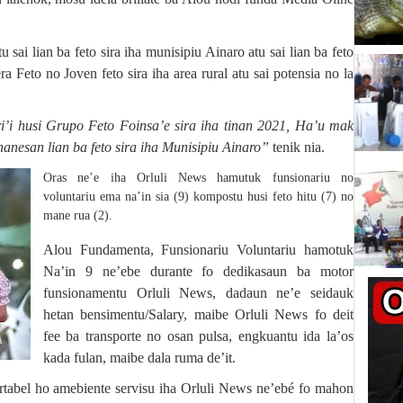
 sai lian ba feto sira iha munisipiu Ainaro atu sai lian ba feto
a Feto no Joven feto sira iha area rural atu sai potensia no la
’i husi Grupo Feto Foinsa’e sira iha tinan 2021, Ha’u mak
anesan lian ba feto sira iha Munisipiu Ainaro”
tenik nia.
Oras ne’e iha Orluli News hamutuk funsionariu no
voluntariu ema na’in sia (9) kompostu husi feto hitu (7) no
mane rua (2).
Alou Fundamenta, Funsionariu Voluntariu hamotuk
Na’in 9 ne’ebe durante fo dedikasaun ba motor
funsionamentu Orluli News, dadaun ne’e seidauk
hetan bensimentu/Salary, maibe Orluli News fo deit
fee ba transporte no osan pulsa, engkuantu ida la’os
kada fulan, maibe dala ruma de’it.
ortabel ho amebiente servisu iha Orluli News ne’ebé fo mahon