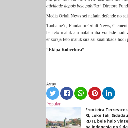
atividade depois bele publika”
Diretora Fund
Media Orluli News sei nafatin defende no sai l
Tanba ne’e, Fundador Orluli News, Clement
ba feto maluk atu nafatin iha vontade hodi
enkoraja feto maluk sira sai kualifikada hodi 
“Ekipa Kobertura”
Array
Popular
Fronteira Terrestre
RI, Loke fali, Sidada
RDTL bele halo Viaze
ba Indonesia no Sid