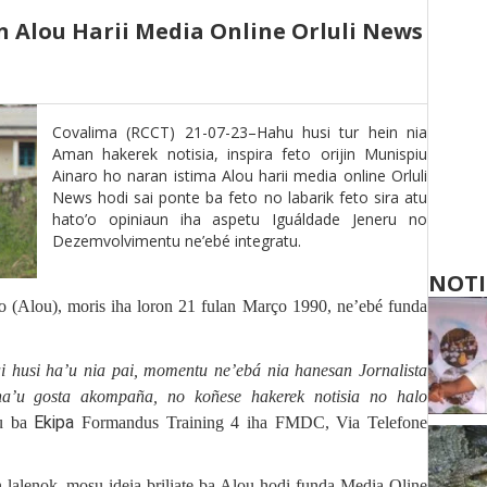
n Alou Harii Media Online Orluli News
Covalima (RCCT) 21-07-23–Hahu husi tur hein nia
Aman hakerek notisia, inspira feto orijin Munispiu
Ainaro ho naran istima Alou harii media online Orluli
News hodi sai ponte ba feto no labarik feto sira atu
hato’o opiniaun iha aspetu Iguáldade Jeneru no
Dezemvolvimentu ne’ebé integratu.
NOTI
 (Alou), moris iha loron 21 fulan Março 1990, ne’ebé funda
i husi ha’u nia pai, momentu ne’ebá nia hanesan Jornalista
ha’u gosta akompaña, no koñese hakerek notisia no halo
Ekipa
ou ba
Formandus Training 4
iha FMDC, Via Telefone
 lalenok, mosu ideia briliate ba Alou hodi funda Media Oline