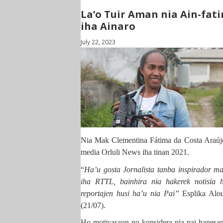
La’o Tuir Aman nia Ain-fati
iha Ainaro
July 22, 2023
Nia Mak Clementina Fátima da Costa Araújo
media Orluli News iha tinan 2021.
“
Ha’u gosta Jornalista tanba inspirador ma
iha RTTL, bainhira nia hakerek notisia 
reportajen husi ha’u nia Pai”
Esplika Al
(21/07).
Ho motivasaun no konsidera nia pai hanesan