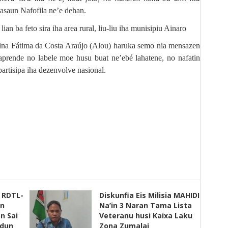
asaun Nafofila ne’e dehan.
ian ba feto sira iha area rural, liu-liu iha munisipiu Ainaro
ina Fátima da Costa Araújo (Alou) haruka semo nia mensazen
 aprende no labele moe husu buat ne’ebé lahatene, no nafatin
partisipa iha dezenvolve nasional.
s RDTL-
Diskunfia Eis Milisia MAHIDI
un
Na’in 3 Naran Tama Lista
n Sai
Veteranu husi Kaixa Laku
adun
Zona Zumalai