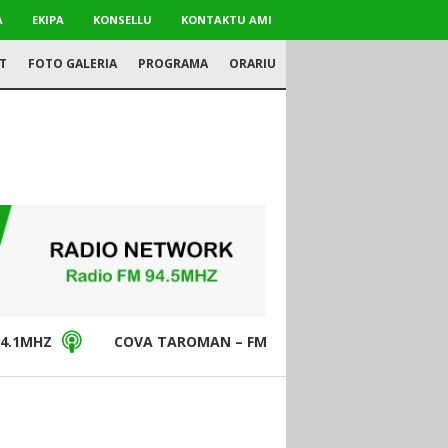
A
EKIPA
KONSELLU
KONTAKTU AMI
T
FOTO GALERIA
PROGRAMA
ORARIU
4.1MHZ
COVA TAROMAN – FM94.5MHZ
DON BO