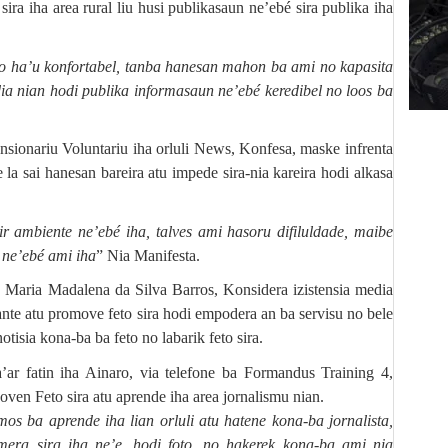
ira iha area rural liu husi publikasaun ne’ebé sira publika iha
lo ha’u konfortabel, tanba hanesan mahon ba ami no kapasita
ia nian hodi publika informasaun ne’ebé keredibel no loos ba
ionariu Voluntariu iha orluli News, Konfesa, maske infrenta
 la sai hanesan bareira atu impede sira-nia kareira hodi alkasa
ir ambiente ne’ebé iha, talves ami hasoru difiluldade, maibe
 ne’ebé ami iha
” Nia Manifesta.
a Maria Madalena da Silva Barros, Konsidera izistensia media
nte atu promove feto sira hodi empodera an ba servisu no bele
notisia kona-ba ba feto no labarik feto sira.
’ar fatin iha Ainaro, via telefone ba
Formandus Training 4
,
en Feto sira atu aprende iha area jornalismu nian.
os ba aprende iha lian orluli atu hatene kona-ba jornalista,
mera sira iha ne’e, hodi foto, no hakerek kona-ba ami nia