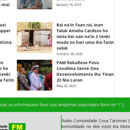
a mai
January 16, 2025
usi
Rai na’in faan rai, Inan
apper
faluk Amelia Cardoso ho
ninia bei oan na’in 2 tenki
Vizita
muda no hari uma iha fatin
seluk
October 28, 2020
an
PAM Rekuñese Povu
o ho
Covalima Sente Ona
 tenki
Dezenvolvimentu Iha Tinan
a fatin
23 Nia Laran
May 20, 2025
isias ou informasaun foun husi ami
[email-subscribers-form id="1"]
Radio Comunidade Cova Taroman (R
komunidade ne ebe ezisti iha Mun