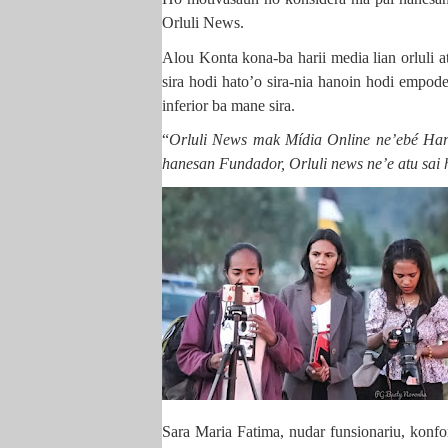
Orluli News.
Alou Konta kona-ba harii media lian orluli atu
sira hodi hato’o sira-nia hanoin hodi empoder
inferior ba mane sira.
“
Orluli News mak Mídia Online ne’ebé Hari
hanesan Fundador, Orluli news ne’e atu sai h
Sara Maria Fatima, nudar funsionariu, konf