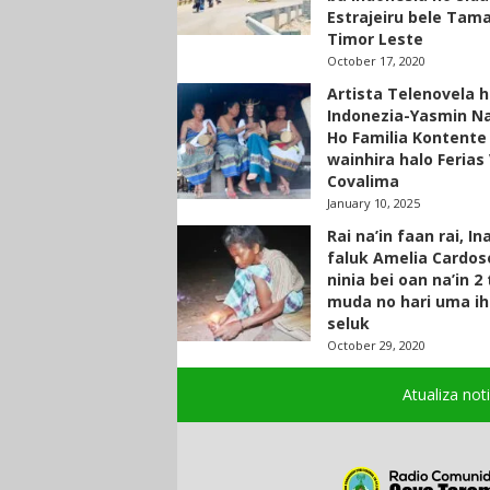
Estrajeiru bele Tam
Timor Leste
October 17, 2020
Artista Telenovela h
Indonezia-Yasmin N
Ho Familia Kontente
wainhira halo Ferias 
Covalima
January 10, 2025
Rai na’in faan rai, In
faluk Amelia Cardos
ninia bei oan na’in 2
muda no hari uma ih
seluk
October 29, 2020
Atualiza not