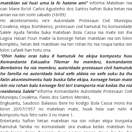
matebian sai husi uma la fo hatene ami”
informa Matebian ni
oan Mane Bo’ot Carlos Agustinho dos Santos hafoin Buka hetan nia
aman nia isin sorin sabado (16/09)
Ho akontesimentu ne’e Autoridade Protesaun Civil Munisipiu
Covalima, ekipa Bombeiros, protesaun civil hamutuk ho komunidade
Salele Ajuda familia buka matebian Bola Cassa nia mate isin iha
Lagoa Hasan Foun maibe la konsege hetan matebian nia isin lolon
kompletu, hetan deit matebian nia ten rohan ho nia roupa tanba isin
lolon Lafaek han hotu ona.
“Ohin haleu oras tuku 8 hamutuk ho ekipa kompostu husi
Komandante Eskuadra Tilomar ho membru, komandante
Bombeiros ho nia membru, autoridade protesaun civil hamutuk
ho familia no autoridade lokal xefe aldeia no xefe suku ba iha
fatin akontesimentu halo buska fahe ekipa, konsege hetan mate
isin nia rohan balu konsege foti lori transporta mai kedas iha nia
residensia Salele”
informa Komandante Autoridade Protesaun Civi
Munisipiu Covalima, Flavio dos Santos Mendes,
Engkuantu, Saudoso Balasius Bere ho kodigo Bola Cassa moris iha
loron 20/07/1957 no matebian mate, husik hela oan na’in 4
kompostu husi feto na’in-3 no mane 1.
Entertantu hafoin hetan matebian nia isin rohan ekipa konjunta
hamotuk familia no komunidade sira evakua kedas matebian ho