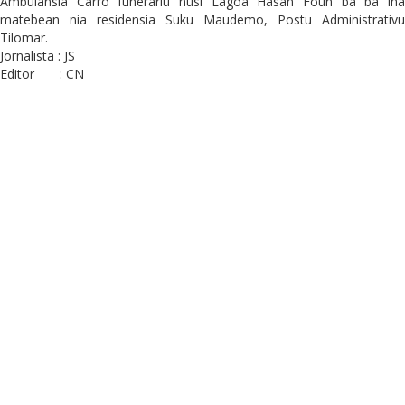
Ambulansia Carro funerariu husi Lagoa Hasan Foun ba ba iha
matebean nia residensia Suku Maudemo, Postu Administrativu
Tilomar.
Jornalista : JS
Editor : CN