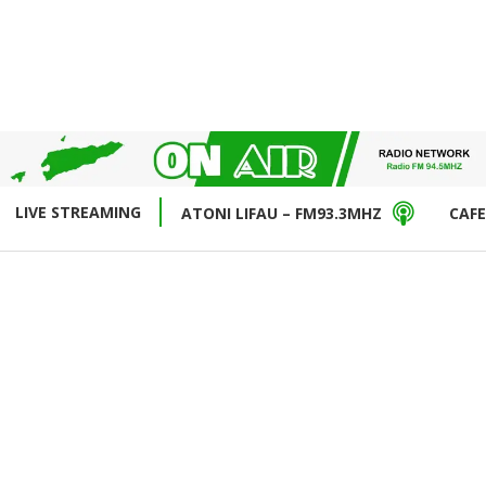
LIVE STREAMING
ATONI LIFAU – FM93.3MHZ
CAFE