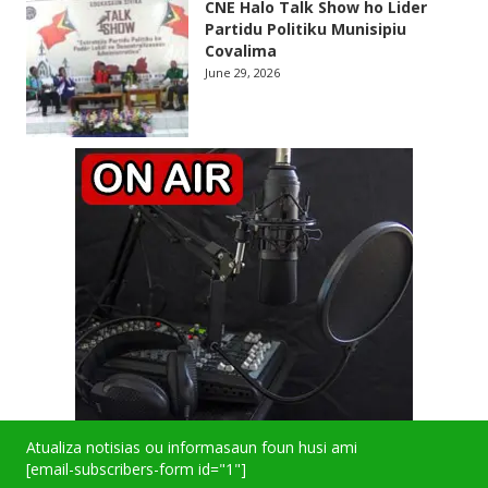
CNE Halo Talk Show ho Lider
Partidu Politiku Munisipiu
Covalima
June 29, 2026
Atualiza notisias ou informasaun foun husi ami
[email-subscribers-form id="1"]