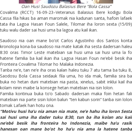
Oan Husi Saudozu Balasius Bere “Bola Cassa”
Covalima (RCCT) 16-09-23–Veteranus Balasius Bere kodigu Bola
Cassa fila hikas ba aman maromak nia kadunan santa, hafoin lafaek
tata iha Lagoa Hasan Foun Salele, Tilomar iha loron sexta (15/09)
tuku walu dader sai husi uma ba lagoa atu kail ikan.
Saudoso nia oan mane bo’ot Carlos Agustinho dos Santos konta
kronolojia kona-ba saudoso nia mate katak iha sesta dadersan haleu
8:30 oras Timor Leste matebian sai husi uma sai husi uma la fo
hatene familia ba kail ikan iha Lagoa Hasan Foun ne’ebé besik iha
Fronteira Covalima Tilomar ho Malaka Indonezia.
Tanba ne’e, tan ne’e iha oras kalan haleu tuku 7 atu tama ba tuku 8,
Saodosu Bola Cassa seidauk fila uma, ho ida mak, familia sira ba
buka no hetan duni matebian nia pasta, xinelus, sabit inklui kail iha
kolam ninin maibe la konsege hetan matebian nia isin lolon.
Familia kontinua buka to’o Sabado dadersan maka foin hetan fali
matebian nia parte sisin lolon balun “ten kabun sorin” tanba isin lolon
tomak Lafaek han hotu ona.
“Motivu husi ha’u nia aman nia mate, ne’e hahu iha loron Sesta
sai husi uma iha dader tuku 8:30, tun ba iha kolan atu kail
ne’ebé besik iha fronteira ho Indonezia, maibe ha’u rasik
hanesan oan mane bo’ot ho ha’u nia ama la hatene tanba