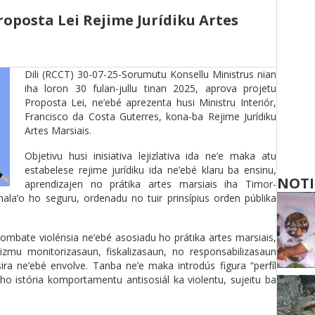
roposta Lei Rejime Jurídiku Artes
Dili (RCCT) 30-07-25-Sorumutu Konsellu Ministrus nian
iha loron 30 fulan-jullu tinan 2025, aprova projetu
Proposta Lei, ne’ebé aprezenta husi Ministru Interiór,
Francisco da Costa Guterres, kona-ba Rejime Jurídiku
Artes Marsiais.
Objetivu husi inisiativa lejizlativa ida ne’e maka atu
estabelese rejime jurídiku ida ne’ebé klaru ba ensinu,
NOTI
aprendizajen no prátika artes marsiais iha Timor-
hala’o ho seguru, ordenadu no tuir prinsípius orden públika
ombate violénsia ne’ebé asosiadu ho prátika artes marsiais,
anizmu monitorizasaun, fiskalizasaun, no responsabilizasaun
sira ne’ebé envolve. Tanba ne’e maka introdús figura “perfíl
 ho istória komportamentu antisosiál ka violentu, sujeitu ba