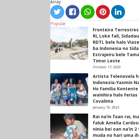
Array
Popular
Fronteira Terrestre
RI, Loke fali, Sidada
RDTL bele halo Viaze
ba Indonesia no Sid
Estrajeiru bele Tam
Timor Leste
October 17, 2020
Artista Telenovela h
Indonezia-Yasmin N
Ho Familia Kontente
wainhira halo Ferias 
Covalima
January 10, 2025
Rai na’in faan rai, In
faluk Amelia Cardos
ninia bei oan na’in 2
muda no hari uma ih