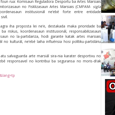
 foun rua: Komisaun Reguladora Desportu ba Artes Marsiais
itorizasaun no Fisklizasaun Artes Marsiais (CMFAM-
sigla
rdenasaun institusionál ne’ebé forte entre entidade
ivíl.
nsagra iha proposta lei ne’e, destakada maka prioridade ba
ba riskus, koordenasaun institusionál, responsabilizasaun
asaun no la-partidariza, hodi garante katak artes marsiais
o kulturál, ne’ebé laiha influénsia hosi polítiku-partidáriu
atu salvaguarda arte marsiál sira-nia karater desportivu no
e’ebé responsavel no kontribui ba seguransa no moris-di’ak
0&lang=tp