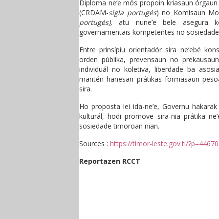
Diploma ne’e mós propoin kriasaun órgaun
(CRDAM-
sigla portugés
) no Komisaun Mon
portugés),
atu nune’e bele asegura koo
governamentais kompetentes no sosiedade s
Entre prinsípiu orientadór sira ne’ebé ko
orden públika, prevensaun no prekausaun 
individuál no koletiva, liberdade ba asosi
mantén hanesan prátikas formasaun pesoál n
sira.
Ho proposta lei ida-ne’e, Governu hakarak 
kulturál, hodi promove sira-nia prátika n
sosiedade timoroan nian.
Sources :
https://timor-leste.gov.tl/?p=4467
Reportazen RCCT