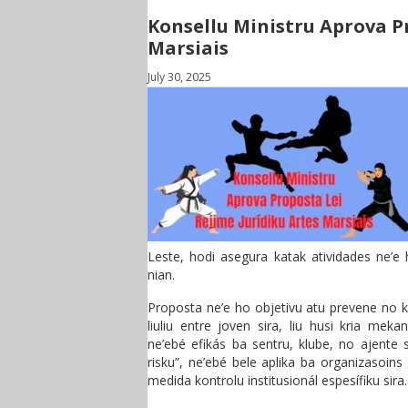
Konsellu Ministru Aprova P
Marsiais
July 30, 2025
Leste, hodi asegura katak atividades ne’e 
nian.
Proposta ne’e ho objetivu atu prevene no k
liuliu entre joven sira, liu husi kria mek
ne’ebé efikás ba sentru, klube, no ajente 
risku”, ne’ebé bele aplika ba organizasoins
medida kontrolu institusionál espesífiku sira.