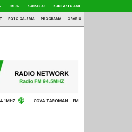
A
EKIPA
KONSELLU
KONTAKTU AMI
T
FOTO GALERIA
PROGRAMA
ORARIU
4.1MHZ
COVA TAROMAN – FM94.5MHZ
DON BO