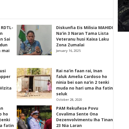
s RDTL-
Diskunfia Eis Milisia MAHIDI
un
Na’in 3 Naran Tama Lista
n Sai
Veteranu husi Kaixa Laku
adun
Zona Zumalai
a mai
January 16, 2025
usi
Rai na’in faan rai, Inan
apper
faluk Amelia Cardoso ho
ninia bei oan na’in 2 tenki
Vizita
muda no hari uma iha fatin
seluk
October 28, 2020
an
PAM Rekuñese Povu
o ho
Covalima Sente Ona
 tenki
Dezenvolvimentu Iha Tinan
a fatin
23 Nia Laran