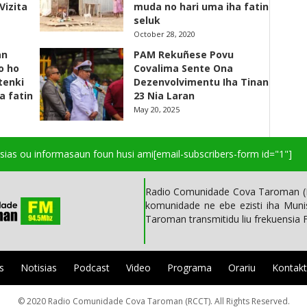
Vizita
muda no hari uma iha fatin
seluk
October 28, 2020
an
PAM Rekuñese Povu
o ho
Covalima Sente Ona
 tenki
Dezenvolvimentu Iha Tinan
a fatin
23 Nia Laran
May 20, 2025
isias ou informasaun foun husi ami
[email-subscribers-form id="1"]
Radio Comunidade Cova Taroman (R
komunidade ne ebe ezisti iha Mun
Taroman transmitidu liu frekuensia
s
Notisias
Podcast
Video
Programa
Orariu
Kontak
© 2020 Radio Comunidade Cova Taroman (RCCT). All Rights Reserved.