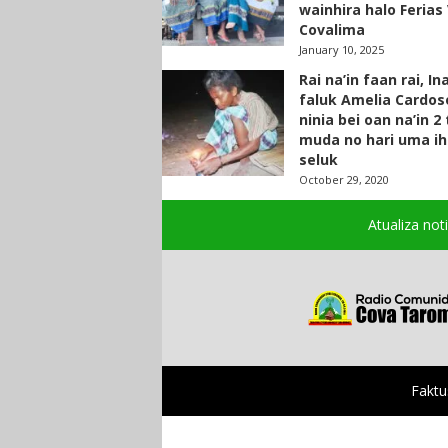
wainhira halo Ferias 
Covalima
January 10, 2025
Rai na’in faan rai, In
faluk Amelia Cardos
ninia bei oan na’in 2
muda no hari uma ih
seluk
October 29, 2020
Atualiza not
Faktu