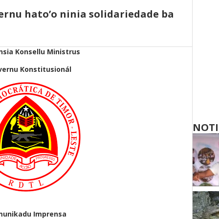
nu hato’o ninia solidariedade ba
nsia Konsellu Ministrus
vernu Konstitusionál
NOTI
unikadu Imprensa