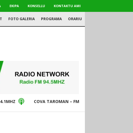
A
EKIPA
KONSELLU
KONTAKTU AMI
T
FOTO GALERIA
PROGRAMA
ORARIU
4.1MHZ
COVA TAROMAN – FM94.5MHZ
DON BO