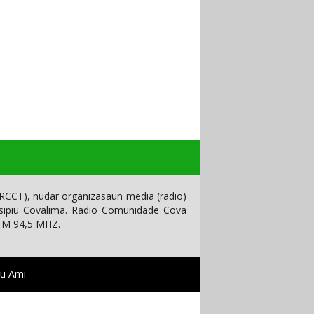
CCT), nudar organizasaun media (radio)
isipiu Covalima. Radio Comunidade Cova
 FM 94,5 MHZ.
tu Ami