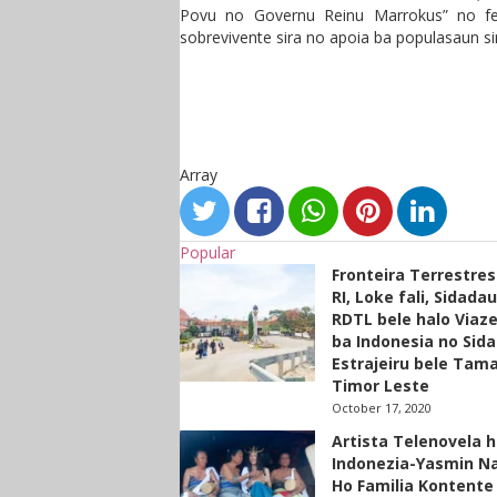
Povu no Governu Reinu Marrokus” no fel
sobrevivente sira no apoia ba populasaun si
Array
Popular
Fronteira Terrestre
RI, Loke fali, Sidada
RDTL bele halo Viaze
ba Indonesia no Sid
Estrajeiru bele Tam
Timor Leste
October 17, 2020
Artista Telenovela h
Indonezia-Yasmin N
Ho Familia Kontente