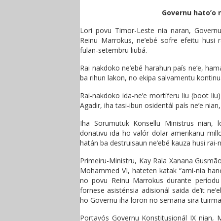
Governu hato’o 
Lori povu Timor-Leste nia naran, Governu
Reinu Marrokus, ne’ebé sofre efeitu husi
fulan-setembru liubá.
Rai nakdoko ne’ebé harahun país ne’e, ham
ba rihun lakon, no ekipa salvamentu kontinua
Rai-nakdoko ida-ne’e mortíferu liu (boot li
Agadir, iha tasi-ibun osidentál país ne’e nia
Iha Sorumutuk Konsellu Ministrus nian, 
donativu ida ho valór dolar amerikanu mill
hatán ba destruisaun ne’ebé kauza husi rai-
Primeiru-Ministru, Kay Rala Xanana Gusmão
Mohammed VI, hateten katak “ami-nia hano
no povu Reinu Marrokus durante períodu d
fornese asisténsia adisionál saida de’it ne
ho Governu iha loron no semana sira tuirmai
Portavós Governu Konstitusionál IX nian, M