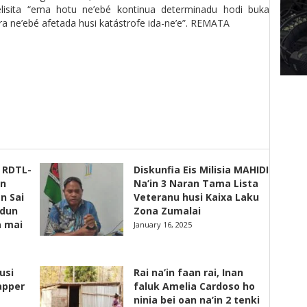
isita “ema hotu ne’ebé kontinua determinadu hodi buka
ra ne’ebé afetada husi katástrofe ida-ne’e”. REMATA
s RDTL-
Diskunfia Eis Milisia MAHIDI
un
Na’in 3 Naran Tama Lista
n Sai
Veteranu husi Kaixa Laku
adun
Zona Zumalai
a mai
January 16, 2025
usi
Rai na’in faan rai, Inan
apper
faluk Amelia Cardoso ho
ninia bei oan na’in 2 tenki