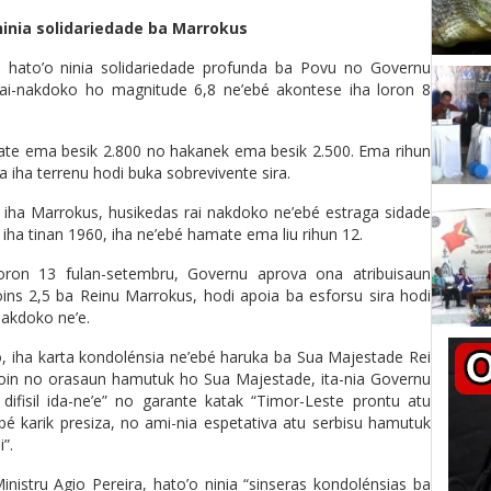
ninia solidariedade ba Marrokus
 hato’o ninia solidariedade profunda ba Povu no Governu
 rai-nakdoko ho magnitude 6,8 ne’ebé akontese iha loron 8
ate ema besik 2.800 no hakanek ema besik 2.500. Ema rihun
 iha terrenu hodi buka sobrevivente sira.
u) iha Marrokus, husikedas rai nakdoko ne’ebé estraga sidade
n, iha tinan 1960, iha ne’ebé hamate ema liu rihun 12.
loron 13 fulan-setembru, Governu aprova ona atribuisaun
oins 2,5 ba Reinu Marrokus, hodi apoia ba esforsu sira hodi
nakdoko ne’e.
, iha karta kondolénsia ne’ebé haruka ba Sua Majestade Rei
in no orasaun hamutuk ho Sua Majestade, ita-nia Governu
ifisil ida-ne’e” no garante katak “Timor-Leste prontu atu
’ebé karik presiza, no ami-nia espetativa atu serbisu hamutuk
”.
inistru Agio Pereira, hato’o ninia “sinseras kondolénsias ba