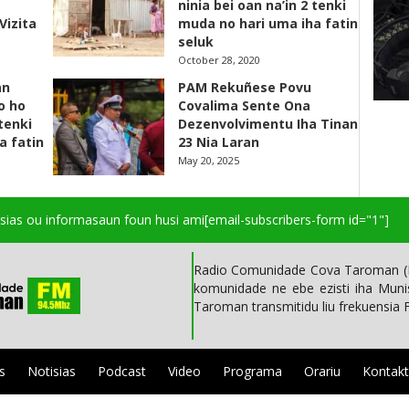
ninia bei oan na’in 2 tenki
Vizita
muda no hari uma iha fatin
seluk
October 28, 2020
an
PAM Rekuñese Povu
o ho
Covalima Sente Ona
 tenki
Dezenvolvimentu Iha Tinan
a fatin
23 Nia Laran
May 20, 2025
isias ou informasaun foun husi ami
[email-subscribers-form id="1"]
Radio Comunidade Cova Taroman (R
komunidade ne ebe ezisti iha Mun
Taroman transmitidu liu frekuensia
s
Notisias
Podcast
Video
Programa
Orariu
Kontak