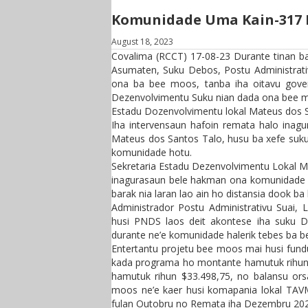
Komunidade Uma Kain-317 
August 18, 2023
Covalima (RCCT) 17-08-23 Durante tinan b
Asumaten, Suku Debos, Postu Administrati
ona ba bee moos, tanba iha oitavu govern
Dezenvolvimentu Suku nian dada ona bee mo
Estadu Dozenvolvimentu lokal Mateus dos S
Iha intervensaun hafoin remata halo inag
Mateus dos Santos Talo, husu ba xefe suk
komunidade hotu.
Sekretaria Estadu Dezenvolvimentu Lokal 
inagurasaun bele hakman ona komunidade lil
barak nia laran lao ain ho distansia dook ba
Administrador Postu Administrativu Suai,
husi PNDS laos deit akontese iha suku D
durante ne’e komunidade halerik tebes ba be
Entertantu projetu bee moos mai husi fund
kada programa ho montante hamutuk rihun 
hamutuk rihun $33.498,75, no balansu or
moos ne’e kaer husi komapania lokal TAVM
fulan Outobru no Remata iha Dezembru 202