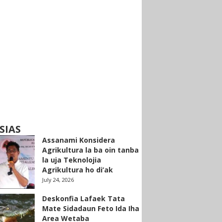
SIAS
Assanami Konsidera
Agrikultura la ba oin tanba
la uja Teknolojia
Agrikultura ho di’ak
July 24, 2026
Deskonfia Lafaek Tata
Mate Sidadaun Feto Ida Iha
Area Wetaba