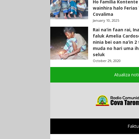
Ho Familia Kontente
wainhira halo Ferias 
Covalima
January 10, 2025
Rai na’in faan rai, In
faluk Amelia Cardos
ninia bei oan na’in 2
muda no hari uma ih
seluk
October 29, 2020
Atualiza not
Faktu