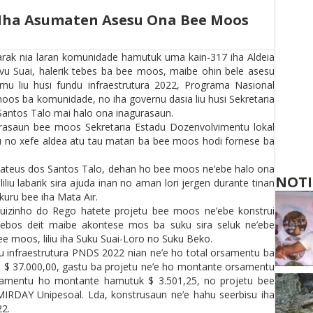
Iha Asumaten Asesu Ona Bee Moos
arak nia laran komunidade hamutuk uma kain-317 iha Aldeia
vu Suai, halerik tebes ba bee moos, maibe ohin bele asesu
u liu husi fundu infraestrutura 2022, Programa Nasional
os ba komunidade, no iha governu dasia liu husi Sekretaria
antos Talo mai halo ona inagurasaun.
urasaun bee moos Sekretaria Estadu Dozenvolvimentu lokal
u no xefe aldea atu tau matan ba bee moos hodi fornese ba
Mateus dos Santos Talo, dehan ho bee moos ne’ebe halo ona
NOTI
iu labarik sira ajuda inan no aman lori jergen durante tinan
 kuru bee iha Mata Air.
 Luizinho do Rego hatete projetu bee moos ne’ebe konstrui
ebos deit maibe akontese mos ba suku sira seluk ne’ebe
e moos, liliu iha Suku Suai-Loro no Suku Beko.
u infraestrutura PNDS 2022 nian ne’e ho total orsamentu ba
$ 37.000,00, gastu ba projetu ne’e ho montante orsamentu
samentu ho montante hamutuk $ 3.501,25, no projetu bee
IRDAY Unipesoal. Lda, konstrusaun ne’e hahu seerbisu iha
2.