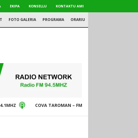
A
EKIPA
KONSELLU
KONTAKTU AMI
T
FOTO GALERIA
PROGRAMA
ORARIU
4.1MHZ
COVA TAROMAN – FM94.5MHZ
DON BO