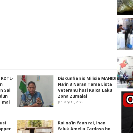
s RDTL-
Diskunfia Eis Milisia MAHIDI
un
Na’in 3 Naran Tama Lista
n Sai
Veteranu husi Kaixa Laku
adun
Zona Zumalai
a mai
January 16, 2025
usi
Rai na’in faan rai, Inan
apper
faluk Amelia Cardoso ho