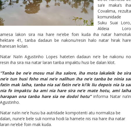
sa’e maka’s iha
Covalima, rezulta
komunidade
Suku Suai Loro,
Aldeia Loro
amesa lakon sira nia hare ne’ebe foin kuda iha natar hamotuk
hektare 41, tanba dadaun be nakonu/resin halo natar hirak hare
hanesan kolan.
Natar Na’in Agustinho Lopes hateten dadaun ne’e be nakonu no
resin iha sira nia natar laran tanba impaktu husi be dalan klot.
“Tanba be
ne’e
mosu mai iha salore, iha mota lakaleik be sir
ne’
e
tun husi foho mai ne’
e
nalihun iha ne’
e
tanba be ninia sa
fatin mak laiha, tanba nia sai fatin ne’
e
ki’ik liu depois nia la sa
nia fo i
m
paktu ba ami nia hare si
r
a ne’
e
mate hotu, ami laih
harapan ona tanba hare sia ne dodol hotu”
informa Natar na’i
Agustinho.
Natar na’in ne’e husu ba autridade kompotenti atu normaliza be
dalan, nune’e bele suli norma hodi la hamete nis nia hare iha natar
laran ne’ebé foin mak kuda.