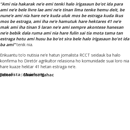
“Ami nia hakarak ne’e emi tenki halo irigasaun bo’
o
t ida para
ami ne’
e
bele livre lae ami ne’
e
tinan lima tenke hemu deit, be
nune’e ami nia hare ne’
e
kuda uluk mos be estraga kuda ikus
mos be estraga, ami iha ne’
e
hamutuk hare hektares 41 ne’
e
mak ami iha tinan 5 laran ne’
e
ami se
m
pre akontese hanesan
ne’
e
bebik dala ruma ami nia hare fulin sai tia mota tama tan
estraga hotu ami husu ba bo’
o
t sira bele halo irigasaun bo’
o
t ida
ba ami”
tenik nia.
Enkuantu to’o nutisia ne’e hatun jornalista RCCT seidauk ba halo
konfirma ho Diretór agrikultor relasiona ho komunidade suai loro nia
hare kuaze hektar 41 hetan estraga ne’e.
Jornalista : Moichung
Editor : Chamot Nahac