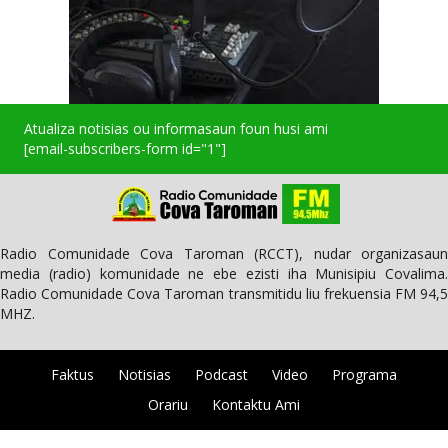
Atualiza notisias ou informasaun foun husi ami
[email-subscribers-form id="1"]
Radio Comunidade Cova Taroman (RCCT), nudar organizasaun
media (radio) komunidade ne ebe ezisti iha Munisipiu Covalima.
Radio Comunidade Cova Taroman transmitidu liu frekuensia FM 94,5
MHZ.
Faktus
Notisias
Podcast
Video
Programa
Orariu
Kontaktu Ami