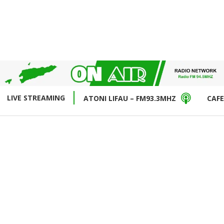
LIVE STREAMING
ATONI LIFAU – FM93.3MHZ
CAFE