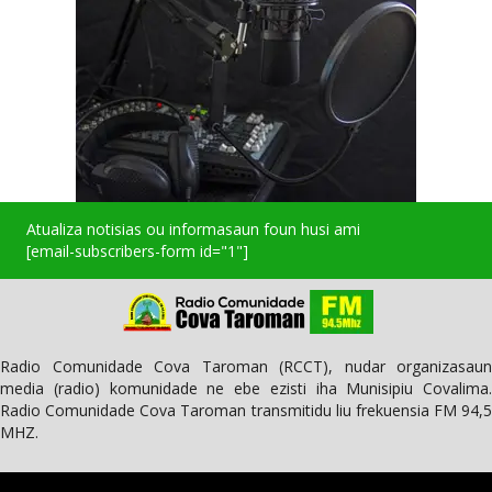
Atualiza notisias ou informasaun foun husi ami
[email-subscribers-form id="1"]
Radio Comunidade Cova Taroman (RCCT), nudar organizasaun
media (radio) komunidade ne ebe ezisti iha Munisipiu Covalima.
Radio Comunidade Cova Taroman transmitidu liu frekuensia FM 94,5
MHZ.