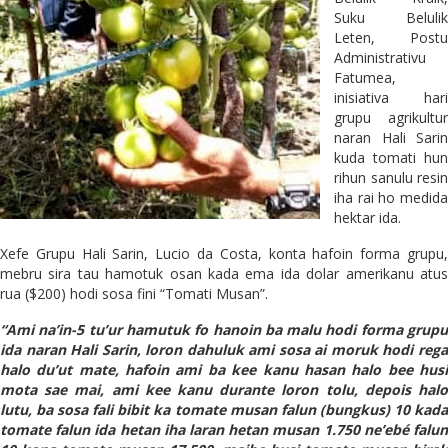
Suku Belulik
Leten, Postu
Administrativu
Fatumea,
inisiativa hari
grupu agrikultur
naran Hali Sarin
kuda tomati hun
rihun sanulu resin
iha rai ho medida
hektar ida.
Xefe Grupu Hali Sarin, Lucio da Costa, konta hafoin forma grupu,
mebru sira tau hamotuk osan kada ema ida dolar amerikanu atus
rua ($200) hodi sosa fini “Tomati Musan”.
“Ami na’in-5 tu’ur hamutuk fo hanoin ba malu hodi forma grupu
ida naran Hali Sarin, loron dahuluk ami sosa ai moruk hodi rega
halo du’ut mate, hafoin ami ba kee kanu hasan halo bee husi
mota sae mai, ami kee kanu durante loron tolu, depois halo
lutu, ba sosa fali bibit ka tomate musan falun (bungkus) 10 kada
tomate falun ida hetan iha laran hetan musan 1.750 ne’ebé falun