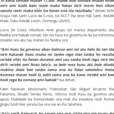
10 kona tomate musan 17.500, maibe husi tomate musan hirak
ne’e ami kuda balu mate maka hetan de’it moris hun rihun
sanulu resin maka ohin ita hetan ona nia rezultadu,”
dehan Xef
Grupu Hali Sarin Lucio da Costa, ba RCCT iha area Hali Sarin, Belulik
Kraik, Suku Belulik Leten, Domingu (26/05).
Lucio da Costa rekuñese ninia grupu sei menus ekipamentu atu
fasilita sira hakiak tomati, tan nia husu ba governu liu liu ba ministeriu
revante sira atu tau matan no fasilita sira.
“Ami husu ba governu aban bainrua ami sei atu halo liu tan ida
ne’e hakarak husu mulsa no tanke rega nian tanba ho rezulta
ne’ebé ohin ita hetan durante ami uza tanke hodi rega ne’e ida
de’it ne’ebé ami forsa lato’o, se bele mos husu atu bele ahuda
makina dada bee tanba tama ona ba fulan setembru mota
komesa maran hodi la sulin tama ona ba kanu ne’ebé ami kee
hodi rega ba tomate ami hakiak”
nia dehan.
Fatin hanesan Missionario Fransiskan São Miguel Arcanzo iha
Fatumea, Bruder Simào Nono, reforsa hodi husu ba governu atu
apoiu fasilidade ba komunidade sira mak iha inisiativa rasik forma
grupu hodi loke servisu ba sira nia an iha fatumea.
“
H
a’u rasik hamutuk ho sarani sira mai vizita sira nia grupu ho