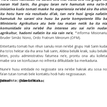
naran Hali Sarin, iha grupu laran ne’e hamutuk ema na’in-5
inisiativa kuda tomati maske ho esperiensia ne’ebé sira iha ohin
ita hotu hare nia rezultadu di’ak, tan ne’e husi igreja nafatin
hamutuk ho sarani sira husu ba parte kompotente liliu ba
Ministeriu Agrikultura atu bele tau matan netik ba ita nia
komunidade sira ne’ebé iha interese atu sai na’in nudar
agrikult
u
r, hadomi nafatin ita nia rain ne’e, ”
informa Misionari
Bruder Simão Nono, Ordo Fratrum Minorum (OFM).
Entertantu tomati hun rihun sanulu resin ne’ebé grupu Hali Sarin kuda
iha to’os hektar ida iha area hali sarin, Aldeia belulik kraik, suku belulik
leten, postu administrativu fatumea ne’e, prontu ona atu kolleta
maibe sira sei konfuzaun no infrenta difikuldade ba merkaduria.
Nune’e husu entidade no negosiate sira ne’ebe hakrak atu sosa no
fa’an tutan tomati bele kontaktu hodi halo negosiasaun.
Jornalista : Julio Salinas
Editor : Chamot Nahac