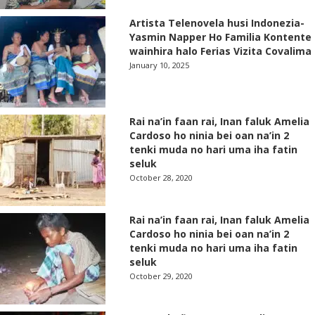
Artista Telenovela husi Indonezia-
Yasmin Napper Ho Familia Kontente
wainhira halo Ferias Vizita Covalima
January 10, 2025
Rai na’in faan rai, Inan faluk Amelia
Cardoso ho ninia bei oan na’in 2
tenki muda no hari uma iha fatin
seluk
October 28, 2020
Rai na’in faan rai, Inan faluk Amelia
Cardoso ho ninia bei oan na’in 2
tenki muda no hari uma iha fatin
seluk
October 29, 2020