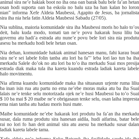
animal sira ne’e hakiak boot no iha ona oan barak balu bele fa’an hetan
osan hodi suporta oan ba eskola no balu uza ba han kalan ho loron
nian” informa Xefe Aldeia Maubessi, Agapito de Jesus, ba jornalista
sira iha nia hela fatin Aldeia Maubessi Sabadu (27/05).
Nia sublina, maioria komunidade sira iha Maubessi moris ho halo to’os
deit, balu kuda modo, tomati tan ne’e povu hakarak husu liliu ba
governu atu hadi’a estrada atu nune’e povu bele lori sira nia produtu
asesu ba merkadu hodi bele hetan osan.
Nia dehan, komunidade hakiak animal hanesan manu, fahi karau buat
sira ne’e sei labele folin tanba atu lori ba fa”’ leba lori lao tun ba iha
merkadu Salele do’ok no atu lori ba to’o iha merkadu Suai mos presija
estrada diak maka tula iha kareta kuandu estrada ladiak kareta labele
halo movimentu.
Nia afirma kuandu komunidade maka iha situasaun urjente ruma liliu
ba inan isin rua atu partu no ema ne’ebe moras maka atu ba iha Suai
lalais ne’e tenke selu motorizada ojek ne’e husi Maubessi ba to’o Suai
$ 10 ba mai $ 20 maibe ne’e obrigasaun tenke selu, osan laiha impresta
ema nian tanba atu hadau moris husi mate.
Maibe komunidade ne’ebe hakarak lori produtu ba fa’an iha merkadu
susar, dala ruma produtu sira hanesan aidila, hudi aifarina, batar bele
rai no lori fo han deit animal sira atu asesu ba merkadu susar dalan
ladiak kareta labele tama.
Xefe aldeia ne’e informa Suku Beiseuk iha fasilidade saude ida iha