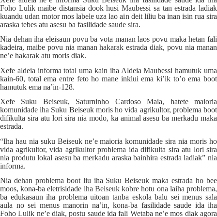
Foho Lulik maibe distansia dook husi Maubessi sa tan estrada ladiak
kuandu udan motor mos labele uza lao ain deit liliu ba inan isin rua sira
araska tebes atu asesu ba fasilidade saude sira.
Nia dehan iha eleisaun povu ba vota manan laos povu maka hetan fali
kadeira, maibe povu nia manan hakarak estrada diak, povu nia manan
ne’e hakarak atu moris diak.
Xefe aldeia informa total uma kain iha Aldeia Maubessi hamutuk uma
kain-60, total ema entre feto ho mane inklui ema ki’ik to’o ema boot
hamutuk ema na’in-128.
Xefe Suku Beiseuk, Saturninho Cardoso Maia, hatete maioria
komunidade iha Suku Beiseuk moris ho vida agrikultor, problema boot
difikulta sira atu lori sira nia modo, ka animal asesu ba merkadu maka
estrada.
“Iha hau nia suku Beiseuk ne’e maioria komunidade sira nia moris ho
vida agrikultor, vida agrikultor problema ida difikulta sira atu lori sira
nia produtu lokal asesu ba merkadu araska bainhira estrada ladiak” nia
informa.
Nia dehan problema boot liu iha Suku Beiseuk maka estrada ho bee
moos, kona-ba eletrisidade iha Beiseuk kobre hotu ona laiha problema,
ba edukasaun iha problema uitoan tanba eskola balu sei menus sala
aula no sei menus manorin na’in, kona-ba fasilidade saude ida iha
Foho Lulik ne’e diak, postu saude ida fali Wetaba ne’e mos diak agora