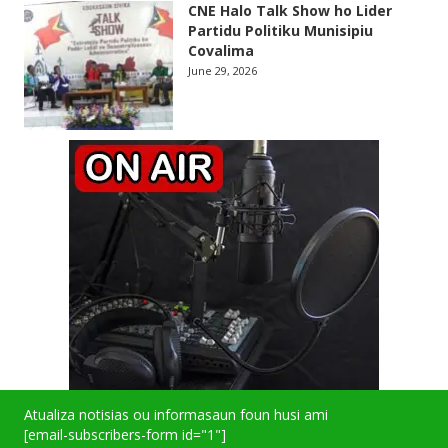
CNE Halo Talk Show ho Lider
Partidu Politiku Munisipiu
Covalima
June 29, 2026
Atualiza notisias ou informasaun foun husi ami
[email-subscribers-form id="1"]