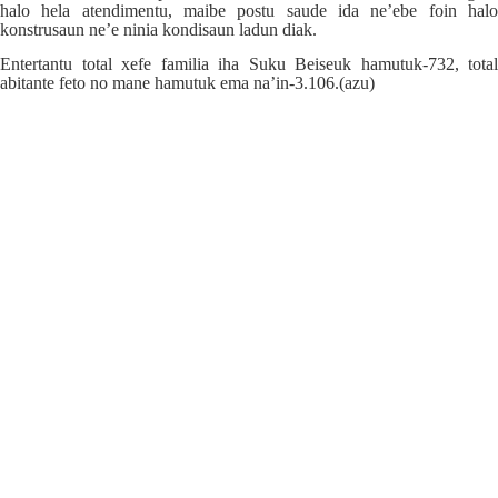
halo hela atendimentu, maibe postu saude ida ne’ebe foin halo
konstrusaun ne’e ninia kondisaun ladun diak.
Entertantu total xefe familia iha Suku Beiseuk hamutuk-732, total
abitante feto no mane hamutuk ema na’in-3.106.(azu)