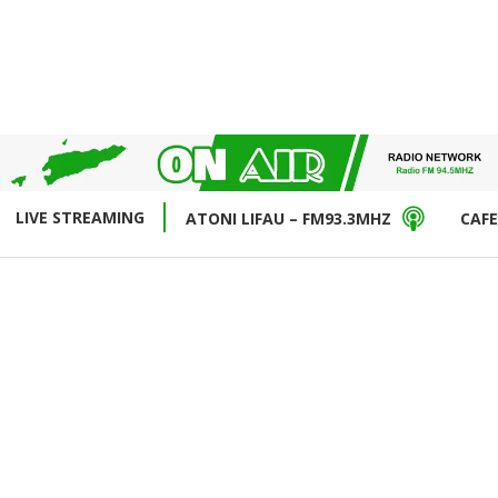
LIVE STREAMING
ATONI LIFAU – FM93.3MHZ
CAFE