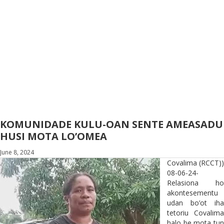
KOMUNIDADE KULU-OAN SENTE AMEASADU
HUSI MOTA LO’OMEA
June 8, 2024
Covalima (RCCT))
08-06-24-
Relasiona ho
akontesementu
udan bo’ot iha
tetoriu Covalima
halo be mota tun