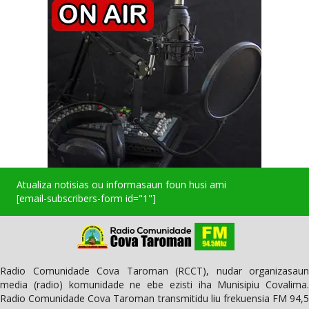
Atualiza notisias ou informasaun foun husi ami
[email-subscribers-form id="1"]
Radio Comunidade Cova Taroman (RCCT), nudar organizasaun
media (radio) komunidade ne ebe ezisti iha Munisipiu Covalima.
Radio Comunidade Cova Taroman transmitidu liu frekuensia FM 94,5