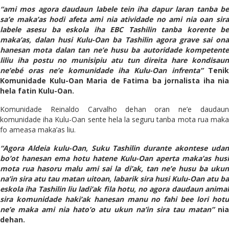
“ami mos agora daudaun labele tein iha dapur laran tanba be
sa’e maka’as hodi afeta ami nia atividade no ami nia oan sira
labele asesu ba eskola iha EBC Tashilin tanba korente be
maka’as, dalan husi Kulu-Oan ba Tashilin agora grave sai ona
hanesan mota dalan tan ne’e husu ba autoridade kompetente
liliu iha postu no munisipiu atu tun direita hare kondisaun
ne’ebé oras ne’e komunidade iha Kulu-Oan infrenta”
Tenik
Komunidade Kulu-Oan Maria de Fatima ba jornalista iha nia
hela fatin Kulu-Oan.
Komunidade Reinaldo Carvalho dehan oran ne’e daudaun
komunidade iha Kulu-Oan sente hela la seguru tanba mota rua maka
fo ameasa maka’as liu.
“Agora Aldeia kulu-Oan, Suku Tashilin durante akontese udan
bo’ot hanesan ema hotu hatene Kulu-Oan aperta maka’as husi
mota rua hasoru malu ami sai la di’ak, tan ne’e husu ba ukun
na’in sira atu tau matan uitoan, labarik sira husi Kulu-Oan atu ba
eskola iha Tashilin liu ladi’ak fila hotu, no agora daudaun animal
sira komunidade haki’ak hanesan manu no fahi bee lori hotu
ne’e maka ami nia hato’o atu ukun na’in sira tau matan”
nia
dehan.