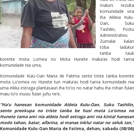
maka’s rezulta
komunidade sira
iha Aldeia Kulu-
Oan, Suku
Tashilin, Postu
Administrativu
Zumalai kalan
toba ladukur
tanba tauk
korente mota Lomea no Mota Hunete maka’as hodi tama
komunidade nia uma,
Komunidade Kulu-Oan Maria de Fatima sente triste tanba korente
mota Lo’omea no Hunete tun maka’as hodi tama komunidade nia
uma inklui estraga plantasaun iha to’os no natar hahu iha rohan fulan
maiu to’o inusiu fulan juñu ne’e.
“Ha’u hanesan komunidade Aldeia Kulu-Oan, Suku Tashilin,
sente preokupa no triste tanba be husi mota Lo’omea no
Hunete tama ami nia aldeia hodi estraga ami nia kintal hanesan
modo tahan, batar, aifarina, ai manas inklui natar no seluk tan,”
Komunidade Kulu-Oan Maria de Fatima, dehan, sabadu (08/06)