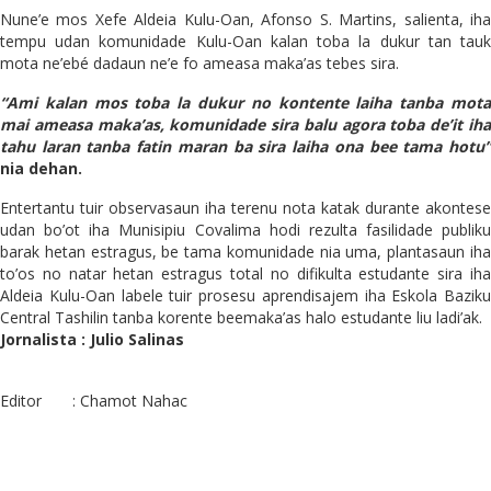
Nune’e mos Xefe Aldeia Kulu-Oan, Afonso S. Martins, salienta, iha
tempu udan komunidade Kulu-Oan kalan toba la dukur tan tauk
mota ne’ebé dadaun ne’e fo ameasa maka’as tebes sira.
“Ami kalan mos toba la dukur no kontente laiha tanba mota
mai ameasa maka’as, komunidade sira balu agora toba de’it iha
tahu laran tanba fatin maran ba sira laiha ona bee tama hotu”
nia dehan.
Entertantu tuir observasaun iha terenu nota katak durante akontese
udan bo’ot iha Munisipiu Covalima hodi rezulta fasilidade publiku
barak hetan estragus, be tama komunidade nia uma, plantasaun iha
to’os no natar hetan estragus total no difikulta estudante sira iha
Aldeia Kulu-Oan labele tuir prosesu aprendisajem iha Eskola Baziku
Central Tashilin tanba korente beemaka’as halo estudante liu ladi’ak.
Jornalista : Julio Salinas
Editor : Chamot Nahac