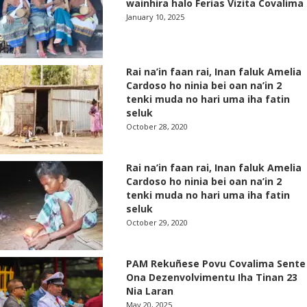
wainhira halo Ferias Vizita Covalima
January 10, 2025
Rai na’in faan rai, Inan faluk Amelia
Cardoso ho ninia bei oan na’in 2
tenki muda no hari uma iha fatin
seluk
October 28, 2020
Rai na’in faan rai, Inan faluk Amelia
Cardoso ho ninia bei oan na’in 2
tenki muda no hari uma iha fatin
seluk
October 29, 2020
PAM Rekuñese Povu Covalima Sente
Ona Dezenvolvimentu Iha Tinan 23
Nia Laran
May 20, 2025