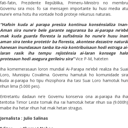
fati-fatin, Prezidente Repúblika, Primeru-Ministro no membru
Governu sira mos fo sai mensajen importante liu husi media atu
nune’e ema hotu iha vontade hodi proteje rekursus naturais.
“Hafoin kuda ai parapa presiza kontinua konsénsializa Inan-
Aman sira nune’e bele garante seguransa ba ai-parapa ne’ebé
mak kuda guarda floresta la sufisénsia ho nune’e husu inan
aman sira tenke protetór ba floresta, akontese dezastre naturál
hanesan inundasaun tanba ita-nia kontribuisaun hodi estraga ai-
laran rasik iha tempu rejisténsia ai-laran konsege halo
protesaun hodi asegura gerileiru sira”
Vice P-M, hateten
Iha komemerasaun loron mundial Ai-Parapa ne’ebé realiza iha Suai
Loro, Munisipiu Covalima. Governu hamutuk ho komunidade sira
kuda ai-parapa ho tipu rhizophora iha tasi Suai Loro hamotuk hun
rihun lima (5.000 pes).
Entretantu dadaun ne’e Governu konserva ona ai-parapa iha iha
teritotia Timor Leste tomak iha rai hamotuk hetar rihun sia (9.000h)
maibe iha hetar rihun hat mak hetan stragus.
Jornalista : Julio Salinas