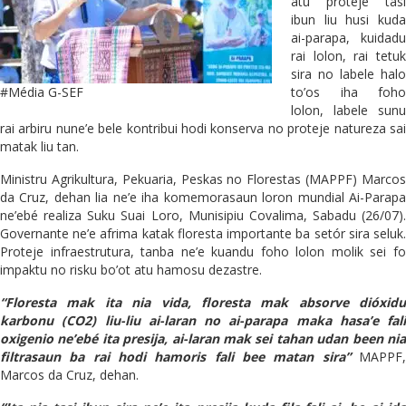
atu proteje tasi
ibun liu husi kuda
ai-parapa, kuidadu
rai lolon, rai tetuk
sira no labele halo
#Média G-SEF
to’os iha foho
lolon, labele sunu
rai arbiru nune’e bele kontribui hodi konserva no proteje natureza sai
matak liu tan.
Ministru Agrikultura, Pekuaria, Peskas no Florestas (MAPPF) Marcos
da Cruz, dehan lia ne’e iha komemorasaun loron mundial Ai-Parapa
ne’ebé realiza Suku Suai Loro, Munisipiu Covalima, Sabadu (26/07).
Governante ne’e afrima katak floresta importante ba setór sira seluk.
Proteje infraestrutura, tanba ne’e kuandu foho lolon molik sei fo
impaktu no risku bo’ot atu hamosu dezastre.
“Floresta mak ita nia vida, floresta mak absorve dióxidu
karbonu (CO2) liu-liu ai-laran no ai-parapa maka hasa’e fali
oxigenio ne’ebé ita presija, ai-laran mak sei tahan udan been nia
filtrasaun ba rai hodi hamoris fali bee matan sira”
MAPPF
Marcos da Cruz, dehan.