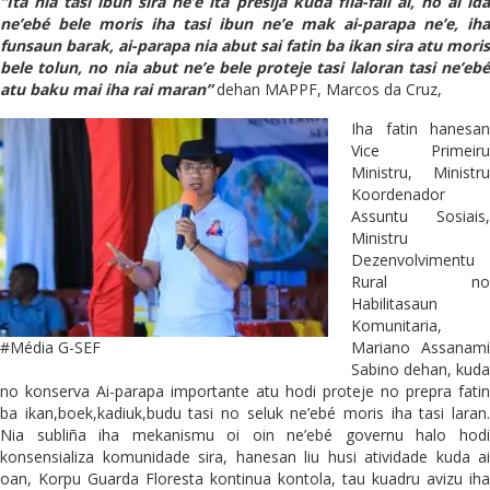
“Ita nia tasi ibun sira ne’e ita presija kuda fila-fali ai, ho ai ida
ne’ebé bele moris iha tasi ibun ne’e mak ai-parapa ne’e, iha
funsaun barak, ai-parapa nia abut sai fatin ba ikan sira atu moris
bele tolun, no nia abut ne’e bele proteje tasi laloran tasi ne’ebé
atu baku mai iha rai maran”
dehan MAPPF, Marcos da Cruz,
Iha fatin hanesan
Vice Primeiru
Ministru, Ministru
Koordenador
Assuntu Sosiais,
Ministru
Dezenvolvimentu
Rural no
Habilitasaun
Komunitaria,
#Média G-SEF
Mariano Assanami
Sabino dehan, kuda
no konserva Ai-parapa importante atu hodi proteje no prepra fatin
ba ikan,boek,kadiuk,budu tasi no seluk ne’ebé moris iha tasi laran.
Nia subliña iha mekanismu oi oin ne’ebé governu halo hodi
konsensializa komunidade sira, hanesan liu husi atividade kuda ai
oan, Korpu Guarda Floresta kontinua kontola, tau kuadru avizu iha