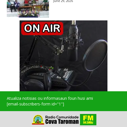
June 29, 2026
Atualiza notisias ou informasaun foun husi ami
[email-subscribers-form id="1"]