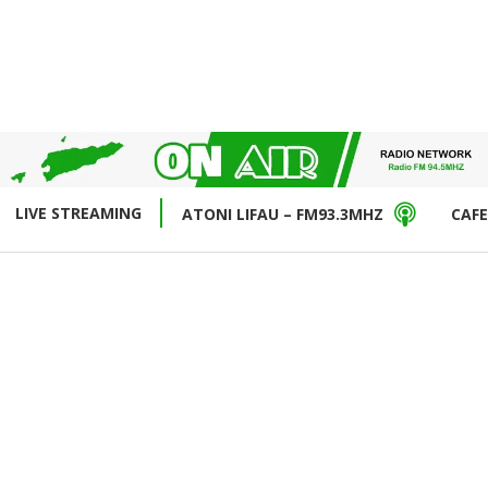
LIVE STREAMING
ATONI LIFAU – FM93.3MHZ
CAFE