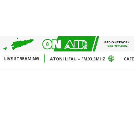
LIVE STREAMING
ATONI LIFAU – FM93.3MHZ
CAFE