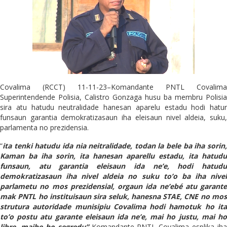
Covalima (RCCT) 11-11-23–Komandante PNTL Covalima
Superintendende Polisia, Calistro Gonzaga husu ba membru Polisia
sira atu hatudu neutralidade hanesan aparelu estadu hodi hatur
funsaun garantia demokratizasaun iha eleisaun nivel aldeia, suku,
parlamenta no prezidensia.
“
ita tenki hatudu ida nia neitralidade, todan la bele ba iha sorin,
Kaman ba iha sorin, ita hanesan aparellu estadu, ita hatudu
funsaun, atu garantia eleisaun ida ne’e, hodi hatudu
demokratizasaun iha nivel aldeia no suku to’o ba iha nivel
parlametu no mos prezidensial, orgaun ida ne’ebé atu garante
mak PNTL ho instituisaun sira seluk, hanesna STAE, CNE no mos
strutura autoridade munisipiu Covalima hodi hamotuk ho ita
to’o postu atu garante eleisaun ida ne’e, mai ho justu, mai ho
libre, maibe ho segredu”
Komandante PNTL Covalima esplika iha