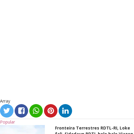
Array
Popular
Fronteira Terrestres RDTL-RI, Loke
fali, Sidadaun RDTL bele halo Viazen