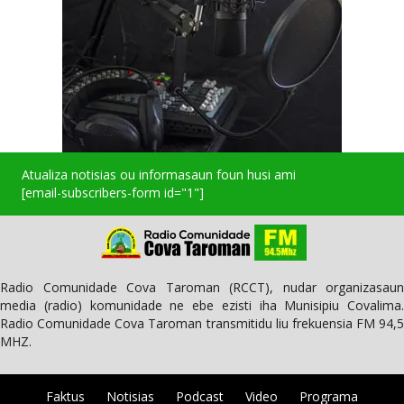
Atualiza notisias ou informasaun foun husi ami
[email-subscribers-form id="1"]
Radio Comunidade Cova Taroman (RCCT), nudar organizasaun
media (radio) komunidade ne ebe ezisti iha Munisipiu Covalima.
Radio Comunidade Cova Taroman transmitidu liu frekuensia FM 94,5
MHZ.
Faktus
Notisias
Podcast
Video
Programa