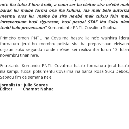
ne’e iha tuku 3 loro kraik, a naun ser ba eleitor sira ne’ebé mak
barak liu maibe forma ona iha kuluna, ida mak bele autoriza
mesmu oras liu, maibe ba sira ne’ebé mak tuku3 foin mai,
intrevensuan husi sigurasan, husi pesoal STAE iha Suku nian
tenki halo prevensaun”
Komandante PNTL Covalima Sublina.
Primeiro omen PNTL iha Covalima hasara lia ne’e wainhira lidera
formatura jeral ho membru polisia sira ba preparasaun eleisaun
orgaun suku segundu ronde ne’ebé sei realiza iha loron 13 fulan
novembru tinan ne’e.
Entretantu Komandu PNTL Covalima hala’o formatura jeral hala’o
iha kampu futsal polisimentu Covalima iha Santa Rosa Suku Debos,
Sabadu fim de semana ne’e.
Jornalista : Julio Soares
Editor : Chamot Nahac