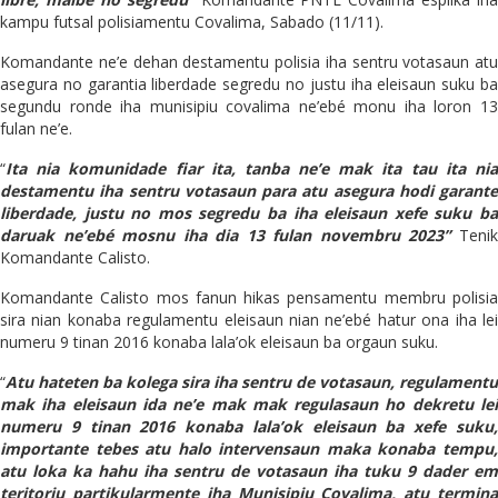
kampu futsal polisiamentu Covalima, Sabado (11/11).
Komandante ne’e dehan destamentu polisia iha sentru votasaun atu
asegura no garantia liberdade segredu no justu iha eleisaun suku ba
segundu ronde iha munisipiu covalima ne’ebé monu iha loron 13
fulan ne’e.
“
Ita nia komunidade fiar ita, tanba ne’e mak ita tau ita nia
destamentu iha sentru votasaun para atu asegura hodi garante
liberdade, justu no mos segredu ba iha eleisaun xefe suku ba
daruak ne’ebé mosnu iha dia 13 fulan novembru 2023”
Teni
Komandante Calisto.
Komandante Calisto mos fanun hikas pensamentu membru polisia
sira nian konaba regulamentu eleisaun nian ne’ebé hatur ona iha lei
numeru 9 tinan 2016 konaba lala’ok eleisaun ba orgaun suku.
“
Atu hateten ba kolega sira iha sentru de votasaun, regulamentu
mak iha eleisaun ida ne’e mak mak regulasaun ho dekretu lei
numeru 9 tinan 2016 konaba lala’ok eleisaun ba xefe suku,
importante tebes atu halo intervensaun maka konaba tempu,
atu loka ka hahu iha sentru de votasaun iha tuku 9 dader em
teritoriu partikularmente iha Munisipiu Covalima, atu termina