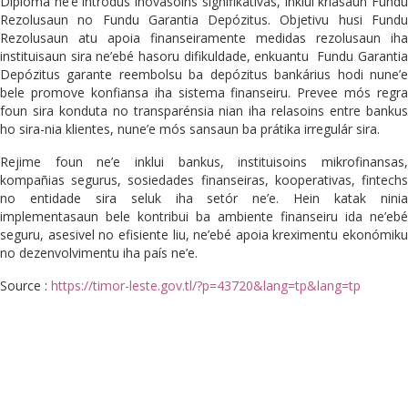
Diploma ne’e introdús inovasoins signifikativas, inklui kriasaun Fundu
Rezolusaun no Fundu Garantia Depózitus. Objetivu husi Fundu
Rezolusaun atu apoia finanseiramente medidas rezolusaun iha
instituisaun sira ne’ebé hasoru difikuldade, enkuantu Fundu Garantia
Depózitus garante reembolsu ba depózitus bankárius hodi nune’e
bele promove konfiansa iha sistema finanseiru. Prevee mós regra
foun sira konduta no transparénsia nian iha relasoins entre bankus
ho sira-nia klientes, nune’e mós sansaun ba prátika irregulár sira.
Rejime foun ne’e inklui bankus, instituisoins mikrofinansas,
kompañias segurus, sosiedades finanseiras, kooperativas, fintechs
no entidade sira seluk iha setór ne’e. Hein katak ninia
implementasaun bele kontribui ba ambiente finanseiru ida ne’ebé
seguru, asesivel no efisiente liu, ne’ebé apoia kreximentu ekonómiku
no dezenvolvimentu iha país ne’e.
Source :
https://timor-leste.gov.tl/?p=43720&lang=tp&lang=tp