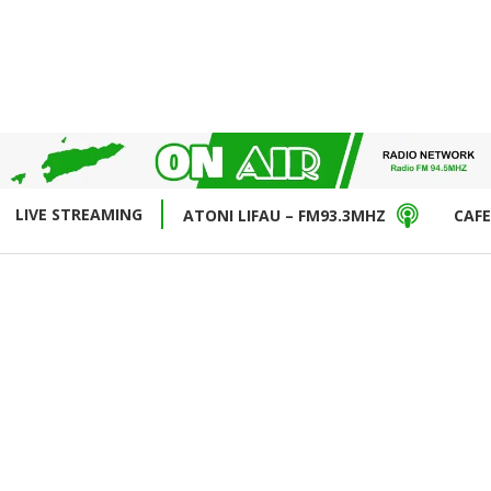
LIVE STREAMING
ATONI LIFAU – FM93.3MHZ
CAFE