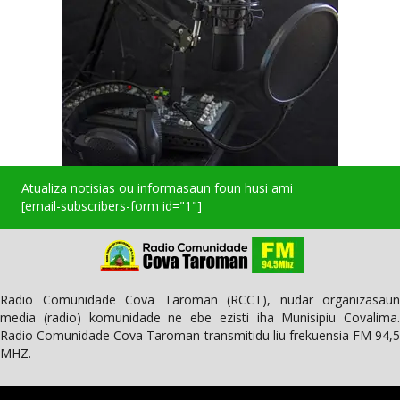
Atualiza notisias ou informasaun foun husi ami
[email-subscribers-form id="1"]
Radio Comunidade Cova Taroman (RCCT), nudar organizasaun
media (radio) komunidade ne ebe ezisti iha Munisipiu Covalima.
Radio Comunidade Cova Taroman transmitidu liu frekuensia FM 94,5
MHZ.