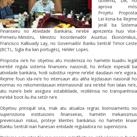
Governu, Dili, no
aprova mós
Projetu Proposta
Lei kona-ba Rejime
Jerál ba Sistema
Finanseiru no Atividade Bankária, ne’ebé aprezenta husi Vise-
Primeiru-Ministru, Ministru Koordenadór Asuntus Ekonómikus,
Francisco Kalbuady Lay, no Governadór Banku Sentrál Timor-Leste
(BCTL, Sigla iha lian portugés), Helder Lopes.
Proposta ne’e ho objetivu atu moderniza no hametin kuadru legál
ne’ebé regula sistema finanseiru nasionál, ho énfaze espesiál ba
atividade bankária, hodi substitui rejime ne’ebé daudaun ne’e vigora.
Rejime foun ida-ne’e ho intensaun atu aliña lejizlasaun nasionál ho
normas no rekomendasaun internasionál sira ne’ebé foin lalais ne’e,
atu nune’e bele asegura estabilidade, reziliénsia no transparénsia
ne’ebé boot-liu iha setór ne’e.
Objetivu prinsipál sira, mak atu atualiza regras lisensiamentu no
superviziona instituisoins finanseiras, hametin mekanizmus
prevensaun riskus, proteje klientes bankárius no hametin knaar
Banku Sentrál nian hanesan entidade reguladora no supervizora.