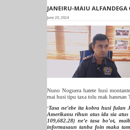
JANEIRU-MAIU ALFANDEGA C
June 20, 2024
Nuno Noguera hatete husi montante 
mai husi tipu
taxa
tolu
mak hanesan T
Tasa ne’ebe ita kobra husi fulan
“
Amerikanu
rihun
atus ida sia atu
109,682.28) ne’e tasa bo’ot, mai
informasaun tanba foin maka tama