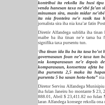
kontribui ita rekolla liu husi t
venda hanesan ta
x
a ne’ebé fa’an s
minuman sira, masin midar ne’ebé
ita nia fronteira ne’e rasik tua 
jornalista sira iha nia kna’ar fatin Po
Diretór
Alfandega subliña iha tinan 
maibe ba iha tinan ne’e tama ba fu
signifika ta
x
a pursentu tun.
Iha tinan ida liu ba ita tasa bo’ot
“
governasaun foun ne’e ta
x
a tun b
nia komparasaun ne’e depois de
komparasaun, konserteza afeta ba 
iha pursentu 2,5 maka ita hapar
pursentu 5 ba sasan hotu-hotu”
nia
Diretor Servisu Alfandega Munisip
iha fulan Janeiru ho montante $ 23, 
888.01, Abril $ 23,411.82 no fulan 
laran Alfandega konsege rekolla ona 