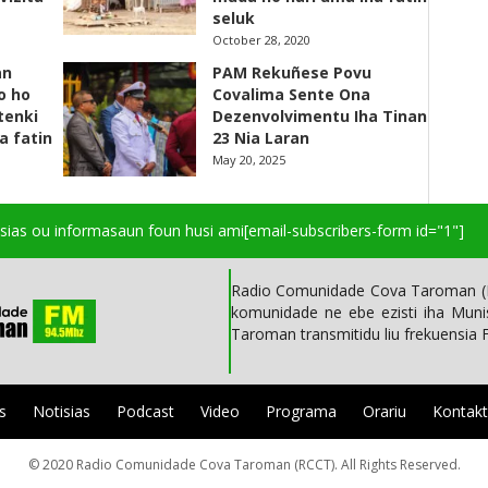
seluk
October 28, 2020
an
PAM Rekuñese Povu
o ho
Covalima Sente Ona
 tenki
Dezenvolvimentu Iha Tinan
a fatin
23 Nia Laran
May 20, 2025
isias ou informasaun foun husi ami
[email-subscribers-form id="1"]
Radio Comunidade Cova Taroman (R
komunidade ne ebe ezisti iha Mun
Taroman transmitidu liu frekuensia
s
Notisias
Podcast
Video
Programa
Orariu
Kontak
© 2020 Radio Comunidade Cova Taroman (RCCT). All Rights Reserved.