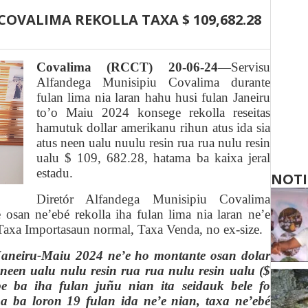
OVALIMA REKOLLA TAXA $ 109,682.28
Covalima (RCCT) 20-06-24
—Servisu
Alfandega Munisipiu Covalima durante
fula
n
lima nia laran hahu husi fula
n
Ja
n
eiru
to’o Maiu 2024 konsege rekolla reseitas
hamutuk
dollar amerikanu rihun atus ida sia
atus neen ualu nuulu resin rua rua nulu resin
ualu
$ 109, 682.28, hatama ba kaixa jeral
estadu.
NOTI
Diretór Alfandega Munisipiu Covalima
osan ne’ebé rekolla iha fulan lima nia laran ne’e
axa Importasaun normal, Taxa Venda, no ex-size.
 Janeiru-Maiu 2024 ne’e ho montante osan dolar
s neen ualu nulu resin rua rua nulu resin ualu ($
be ba iha fulan juñu nian ita seidauk bele fo
 ba loron 19 fulan ida ne’e nian, ta
x
a ne’ebé