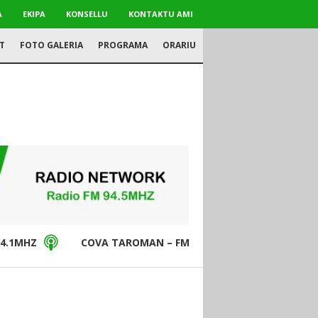
A
EKIPA
KONSELLU
KONTAKTU AMI
T
FOTO GALERIA
PROGRAMA
ORARIU
4.1MHZ
COVA TAROMAN – FM94.5MHZ
DON BO