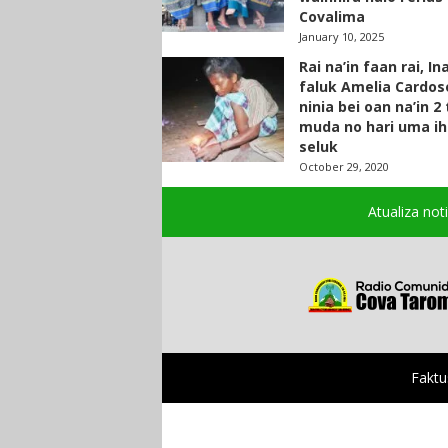
Covalima
January 10, 2025
Rai na’in faan rai, In
faluk Amelia Cardos
ninia bei oan na’in 2
muda no hari uma ih
seluk
October 29, 2020
Atualiza not
Faktu