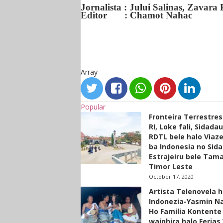
Jornalista : Jului Salinas, Zavara 
Editor : Chamot Nahac
Array
Popular
Fronteira Terrestre
RI, Loke fali, Sidada
RDTL bele halo Viaze
ba Indonesia no Sid
Estrajeiru bele Tam
Timor Leste
October 17, 2020
Artista Telenovela h
Indonezia-Yasmin N
Ho Familia Kontente
wainhira halo Ferias 