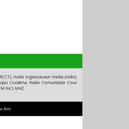
CCT), nudar organizasaun media (radio)
isipiu Covalima. Radio Comunidade Cova
 FM 94,5 MHZ.
tu Ami