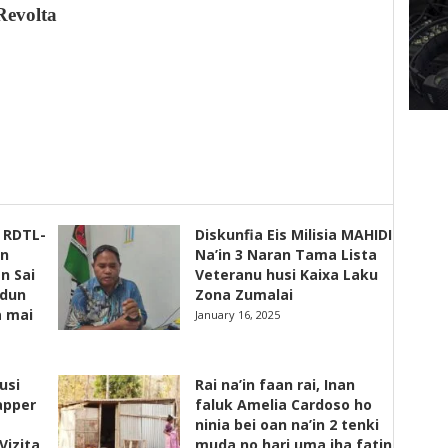
Revolta
s RDTL-
Diskunfia Eis Milisia MAHIDI
un
Na’in 3 Naran Tama Lista
n Sai
Veteranu husi Kaixa Laku
adun
Zona Zumalai
a mai
January 16, 2025
usi
Rai na’in faan rai, Inan
apper
faluk Amelia Cardoso ho
ninia bei oan na’in 2 tenki
Vizita
muda no hari uma iha fatin