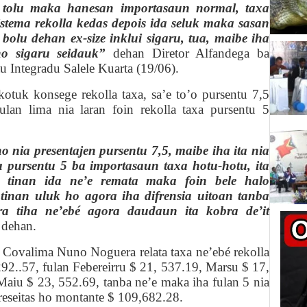
ipu tolu maka hanesan importasaun normal, ta
x
a
istema rek
o
lla kedas depois ida seluk maka sasan
 bolu dehan ex-
s
i
z
e inklui sigaru, tua, maibe iha
ho sigaru seidauk”
dehan Diretor Alfandega ba
stu Integradu Salele Kuarta (19/06).
kotuk konsege rekolla ta
x
a, sa’e
to’o
pursentu 7,5
lan lima nia laran foin rekol
l
a ta
x
a pursentu 5
 ho nia presentajen pursentu 7,5, maibe iha ita nia
a pursentu 5 ba importasaun ta
x
a hotu-hotu, ita
 tinan ida ne’e remata maka foin bele halo
tinan uluk ho agora iha difrensia uitoan tanba
a tiha ne’ebé agora daudaun ita kobra de’it
 dehan.
iu Covalima Nuno Noguera
relata
ta
x
a ne’ebé rekolla
292..57, fulan Fe
b
ereirru $ 21, 537.19, Marsu $ 17,
Maiu $ 23, 552.69, tanba ne’e maka iha fulan 5 nia
reseitas ho montante $ 109,682.28.