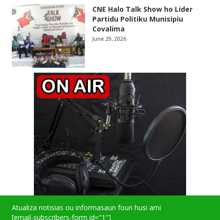
CNE Halo Talk Show ho Lider
Partidu Politiku Munisipiu
Covalima
June 29, 2026
Atualiza notisias ou informasaun foun husi ami
[email-subscribers-form id="1"]