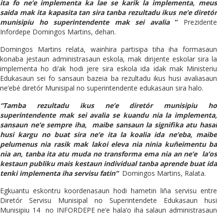
ita fo ne’e implementa ka lae se karik la implementa, meus
saida mak ita kapasita tan sira tanba rezultadu ikus ne’e diretór
munisipiu ho superintendente mak sei avalia
”
Prezident
Infordepe Domingos Martins, dehan.
Domingos Martins relata, wainhira partisipa tiha iha formasaun
konaba jestaun administrasaun eskola, mak dirijente eskolar sira la
implementa ho di’ak hodi jere sira eskola ida idak mak Ministeriu
Edukasaun sei fo sansaun bazeia ba rezultadu ikus husi avaliasaun
ne’ebé diretór Munisipal no superintendente edukasaun sira halo.
“Tamba rezultadu ikus ne’e diretór munisipiu ho
superintendente mak sei avalia se kuandu nia la implementa,
sansaun ne’e sempre iha, maibe sansaun la signifika atu hasai
husi kargu no buat sira ne’e ita la koalia ida ne’eba, maibe
pelumenus nia rasik mak lakoi eleva nia ninia kuñeimentu ba
nia an, tanba ita atu muda no transforma ema nia an ne’e la’os
kestaun publiku mais kestaun individual tanba aprende buat ida
tenki implementa iha servisu fatin”
Domingos Martins, Ralata.
Egkuantu eskontru koordenasaun hodi hametin liña servisu entre
Diretór Servisu Munisipal no Superintendete Edukasaun husi
Munisipiu 14 no INFORDEPE ne’e hala’o iha salaun administrasaun