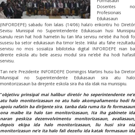
Formasaun
Dosentes no
Profesionais
Edukasaun
(INFORDEPE) sabadu foin lalais (14/06) hala’o enkontru ho Diretór
Sevisu Munisipal no Superintendente Edukasuan husi Munisipiu
sanulu resin hat hodi hametin liu tan liña servisu ne’ebé iha hodi fo
susesu ba setor edukasaun iha timor leste. Inklui atu fahe rezultadu
servisu no mos sosializa bibiloteka digital INFORDEPE nian ba
dirente eskola atu bele asesu modul sira ne’ebé iha hodi hafasil
servisu.
Tan ne’e Prezidente INFORDEPE Domingos Martins husu ba Diretor
Munisipal no Superintendente Edukasaun sira atu halo
monitorizasaun ba direjente eskola sira iha ida idak nia munisipiu.
“
objetivu prinsipal mai halibur diretór ho seperintendente ne’e
atu halo monitorizasaun no atu halo akompañamentu hodi fo
apoiu nafatin ba dirijente sira. tanba dala ruma ita fo formasaun
ona maibe ita halo tan monitorizasaun, Ita iha gabinete ida
naran peskiza dezenvolvimentu monitorizasaun, avaliasaun,
depois ekipa ida halo monitorizasaun, liu husi sira nia
monitorizasun ne’e ita halo fali dezeñu ida katak formasaun ida