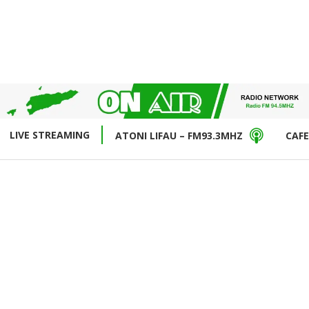
LIVE STREAMING
ATONI LIFAU – FM93.3MHZ
CAFE