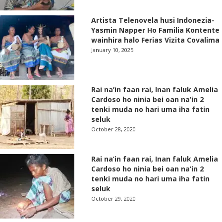
Artista Telenovela husi Indonezia-
Yasmin Napper Ho Familia Kontente
wainhira halo Ferias Vizita Covalima
January 10, 2025
Rai na’in faan rai, Inan faluk Amelia
Cardoso ho ninia bei oan na’in 2
tenki muda no hari uma iha fatin
seluk
October 28, 2020
Rai na’in faan rai, Inan faluk Amelia
Cardoso ho ninia bei oan na’in 2
tenki muda no hari uma iha fatin
seluk
October 29, 2020