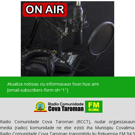
Atualiza notisias ou informasaun foun husi ami
[email-subscribers-form id="1"]
Radio Comunidade Cova Taroman (RCCT), nudar organizasaun
media (radio) komunidade ne ebe ezisti iha Munisipiu Covalima.
Radio Comunidade Cova Taroman transmitidu liu frekuensia FM 94,5