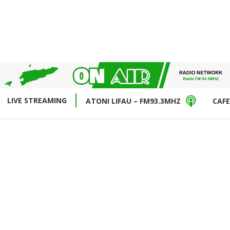
LIVE STREAMING
ATONI LIFAU – FM93.3MHZ
CAFE