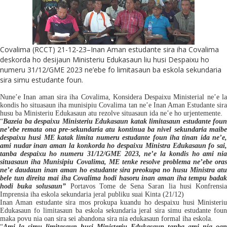
Covalima (RCCT) 21-12-23–Inan Aman estudante sira iha Covalima
deskorda ho desijaun Ministeriu Edukasaun liu husi Despaixu ho
numeru 31/12/GME 2023 ne’ebe fo limitasaun ba eskola sekundaria
sira simu estudante foun.
Nune’e Inan aman sira iha Covalima, Konsidera Despaixu Ministerial ne’e la
kondis ho situasaun iha munisipiu Covalima tan ne’e Inan Aman Estudante sira
husu ba Ministeriu Edukasaun atu rezolve situasaun ida ne’e ho urjentemente.
“
Bazeia ba despaixu Ministeriu Edukasaun katak limitasaun estudante foun
ne’ebe remata ona pre-sekundaria atu kontinua ba nivel sekundaria maibe
despaixu husi ME katak limita numeru estudante foun iha tinan ida ne’e,
ami nudar inan aman la konkorda ho despaixu Ministra Edukasaun fo sai,
tanba despaixu ho numeru 31/12/GME 2023, ne’e la kondis ho ami nia
situasaun iha Munisipiu Covalima, ME tenke resolve problema ne’ebe oras
ne’e daudaun inan aman ho estudante sira preokupa no husu Ministra atu
bele tun direita mai iha Covalima hodi hasoru inan aman iha tempu badak
hodi buka solusaun”
Portavos
Tome de Sena Saran lia husi Konfrensi
Imprensia iha eskola sekundaria jeral publiku suai Kinta (21/12)
Inan Aman estudante sira mos prokupa k
uandu ho despaixu
husi
Ministeri
Edukasaun
fo limitasaun ba
eskola sekundaria jeral sira simu estudante
fou
maka
povu nia oan sira
sei abandona sira nia edukasaun formal iha eskola.
“
Ami la simu limitasaun husi Ministeriu Edukasaun tanba ami nia oan