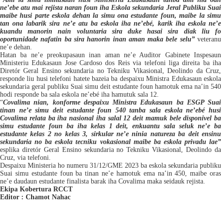
ne’ebe atu mai rejista naran foun iha Eskola sekundaria Jeral Publiku Suai
maibe husi parte eskola dehan la simu ona estudante foun, maibe la simu
tan ona labarik sira ne’e atu ba eskola iha ne’ebé, karik iha eskola ne’e
kuandu manorin nain voluntaria sira duke hasai sira diak liu fo
oportunidade nafatin ba sira hanorin inan aman maka bele selu”
veteran
ne’e dehan.
Hatan ba ne’e preokupasaun inan aman ne’e Auditor Gabinete Inspesaun
Ministeriu Edukasaun Jose Cardoso
d
os Reis via telefoni liga direita ba ih
Diretór Geral Ensino sekundaria no Tekniku Vikasional, Deolindo da Cruz,
responde liu husi telefoni hatete bazeia ba despaixu Ministra Edukasaun eskola
sekundaria geral publiku Suai simu deit estudante foun
hamotuk ema na’in
540
hodi responde ba sala eskola ne’ebé iha hamutuk sala 12.
“
Covalima nian, konforme despaixu Ministra Edukasaun ba ESGP Suai
tinan ne’e simu deit estudante foun 540 tanba sala eskola ne’ebé husi
Covalima relata ba iha nasional iha salal 12 deit mamuk bele disponivel ba
simu estudante foun ba iha kelas 1 deit, enkuantu sala seluk ne’e ba
estudante kelas 2 no kelas 3, sir
k
ular ne’e ninia natureza ba deit ensinu
sekundaria no ba eskola tecniku vokasional maibe ba eskola privadu lae”
esplika diretór
Geral Ensino sekundaria no Tekniku Vikasional, Deolindo d
Cruz, via telefoni.
D
espaixu
Ministeria
ho numeru 31/12/GME 2023 ba eskola sekundaria publiku
Suai
simu estudante foun ba
tinan ne’e
hamotuk ema na’in 450,
maibe ora
ne’e daudaun estudante finalista barak
iha Covalima
maka seidauk rejista.
Ekipa Kobertura RCCT
Editor : Chamot Nahac