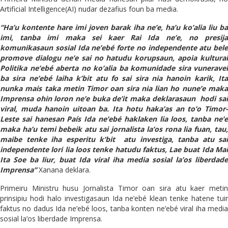
Artificial Intelligence(AI) nudar dezafius foun ba media.
“Ha’u kontente hare imi joven barak iha ne’e, ha’u ko’alia liu ba
imi, tanba imi maka sei kaer Rai Ida ne’e, no presija
komunikasaun sosial Ida ne’ebé forte no independente atu bele
promove dialogu ne’e sai no hatudu korupsaun, apoia kultural
Politika ne’ebé aberta no ko’alia ba komunidade sira vuneravel
ba sira ne’ebé laiha k’bit atu fo sai sira nia hanoin karik, Ita
nunka mais taka metin Timor oan sira nia lian ho nune’e maka
Imprensa ohin loron ne’e buka de’it maka deklarasaun hodi sai
viral, muda hanoin uitoan ba. Ita hotu haka’as an to’o Timor-
Leste sai hanesan País Ida ne’ebé haklaken lia loos, tanba ne’e
maka ha’u temi bebeik atu sai jornalista la’os rona lia fuan, tau,
maibe tenke iha esperitu k’bit atu investiga, tanba atu sai
independente lori lia loos tenke hatudu faktus, Lae buat Ida Mai
Ita Soe ba liur, buat Ida viral iha media sosial la’os liberdade
Imprensa”
Xanana deklara.
Primeiru Ministru husu Jornalista Timor oan sira atu kaer metin
prinsipiu hodi halo investigasaun Ida ne’ebé klean tenke hatene tuir
faktus no dadus Ida ne’ebé loos, tanba konten ne’ebé viral iha media
sosial la’os liberdade Imprensa.