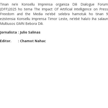
Tinan ne’e Konsellu Imprensa organiza Dili Dialogue Forum
(DFF)2025 ho tema The Impact Of Artificial Intelligence on Press
Freedom and the Media ne’ebé selebra hamotuk ho tinan 9
ezistensia Konsellu Imprensa Timor Leste, ne’ebé hala’o iha salaun
Multiusos GMN Bebora Dili.
Jornalista : Julio Salinas
Editor. : Chamot Nahac