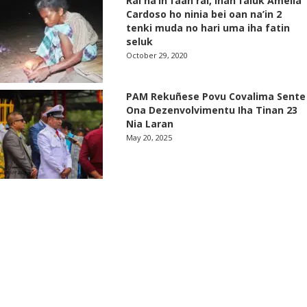
Rai na’in faan rai, Inan faluk Amelia
Cardoso ho ninia bei oan na’in 2
tenki muda no hari uma iha fatin
seluk
October 29, 2020
PAM Rekuñese Povu Covalima Sente
Ona Dezenvolvimentu Iha Tinan 23
Nia Laran
May 20, 2025