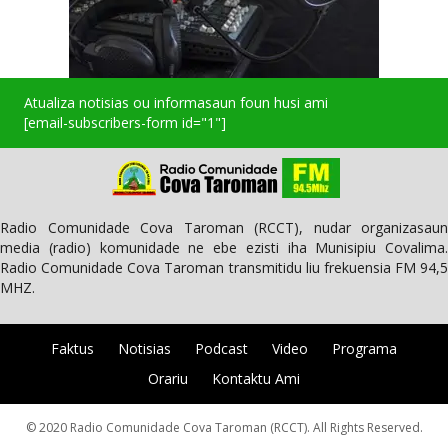
Atualiza notisias ou informasaun foun husi ami
[email-subscribers-form id="1"]
Radio Comunidade Cova Taroman (RCCT), nudar organizasaun
media (radio) komunidade ne ebe ezisti iha Munisipiu Covalima.
Radio Comunidade Cova Taroman transmitidu liu frekuensia FM 94,5
MHZ.
Faktus
Notisias
Podcast
Video
Programa
Orariu
Kontaktu Ami
© 2020 Radio Comunidade Cova Taroman (RCCT). All Rights Reserved.