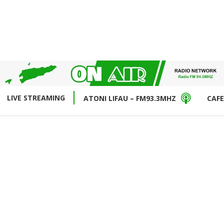
LIVE STREAMING
ATONI LIFAU – FM93.3MHZ
CAFE