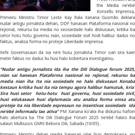
the Media ne’ebé
Konsellu Imprensa,
Primeiru Ministru Timor Leste Kay Rala Xanana Gusmão deklara
nudar antigu jornalista dehan, DDF hanasan Plataforma nasional no
rejional, rekursu ba media no seosiedade halo diskusaun, kritika ba
setor hotu hotu governu nian, sosiedade sivil hodi halibur dadus no
faktus, analiza forma no proteje Liberdade imprensa.
Xefe Governasaun da sia ne’e husu Jornalista Timor oan sira kaer
metin faktus no dadus liu husi halo kobertura investigativu.
“Nudar antigu jornalista ida iha the Dili Dialogue forum 2025,
nian sai hanesan Plataforma nasional no rejional, rekursu ba
media nian iha Ita nia sosiedade no halo diskusaun Konaba
kestaun kritika husi ita nia tempu agora halibur hamutuk, kria
Sira husi setor hotu-hotu husi governu, husi sosiedade sivil,
husi edukasaun husi diplomasia atu analiza forma oinsa atu
proteje ita nia liberdade espresaun no insentivas sosiedade ida
ne’ebé informadu lao ativa”
PM Xanana ko’alia iha diskursu hafoi
halo abertura ba The Dili Dialogue Forum 2025 ne’ebé hala’o iha
salaun Multiusos GMN Bebora Dili, Sabadu (10/05) .
Primeiru Ministru dehan media hanesan pilar husi demokrasia, no