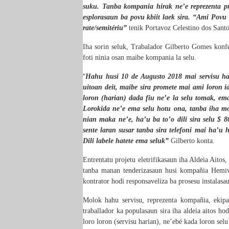
suku. Tanba kompania hirak ne’e reprezenta pro
esplorasaun ba povu kbiit laek sira. “Ami Povu k
rate/semitériu”
tenik Portavoz
Celestino dos Sant
Iha sorin seluk,
Trabalador Gilberto Gomes
konf
foti ninia osan maibe kompania la selu.
“
Hahu husi 10 de Augusto
2
018 mai servisu ha
uitoan deit, maibe sira promete mai ami loron ida
loron (harian) dada fiu ne’e la selu tomak, ema
Loro
k
ida ne’e ema selu hotu ona, tanba iha mo
nian maka ne’e, ha’u ba to’o dili sira selu $ 
sente laran susar tanba sira tel
e
foni mai ha’u h
Dili labele hatete ema seluk”
Gilberto konta.
Entrentatu projetu eletrifikasaun iha Aldeia Aito
tanba manan tenderizasaun husi kompañia Hemi
kontrator hodi responsaveliza ba
prosesu instalasa
Molok hahu servisu,
reprezenta kompañia, ekipa 
traballador ka
populasaun sira iha aldeia aitos ho
loro loron (servisu harian), ne’ebé kada loron sel