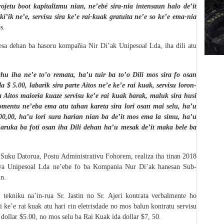
jetu boot kapitalizmu nian, ne’ebé sira-nia intensaun halo de’it
i’ik ne’e, servisu sira ke’e rai-kuak gratuita ne’e so ke’e ema-nia
os
.
esa dehan ba hasoru
kompañia
Nir Di’ak Unipesoal Lda,
iha dili atu
hu iha ne’e to’o remata, ha’u tuir ba to’o Dili mos sira fo osan
 $ 5.00, labarik sira parte Aitos ne’e ke’e rai kuak, servisu loron-
 Aitos maioria kuaze servisu ke’e rai kuak barak, maluk sira husi
mentu ne’eba ema atu tahan kareta sira lori osan mai selu, ha’u
800,00, ha’u lori sura harian nian ba de’it mos ema la simu, ha’u
aruka ba foti osan iha Dili dehan ha’u mesak de’it maka bele ba
s, Suku Datorua, Postu Administrativu Fohorem, realiza iha tinan 2018
va Unipesoal Lda ne’ebe fo ba Kompania Nur Di’ak hanesan Sub-
un.
tekniku na’in-rua Sr. Jastin no Sr. Ajeri kontrata verbalmente ho
di ke’e rai kuak
atu hari
rin eletrisdade no mos balun
kontratu
servisu
u dollar $5.00, no
mos selu ba Rai Kuak ida
dollar $7, 50.