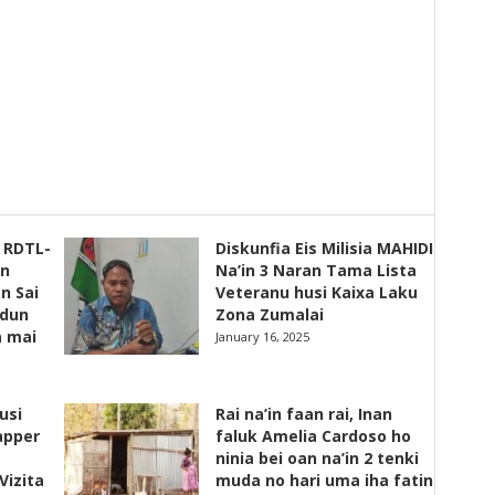
s RDTL-
Diskunfia Eis Milisia MAHIDI
un
Na’in 3 Naran Tama Lista
n Sai
Veteranu husi Kaixa Laku
adun
Zona Zumalai
a mai
January 16, 2025
usi
Rai na’in faan rai, Inan
apper
faluk Amelia Cardoso ho
ninia bei oan na’in 2 tenki
Vizita
muda no hari uma iha fatin