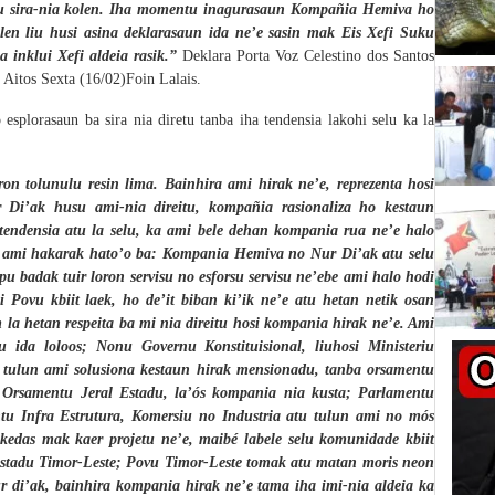
selu sira-nia kolen. Iha momentu inagurasaun Kompañia
H
emiva ho
len liu h
u
si asina deklarasaun ida ne’e sasin mak Eis Xefi Suku
inklui Xefi aldeia rasik.”
Deklara Porta Voz Celestino dos Santos
a Aitos Sexta
(16/02)
Foin Lalais.
esplorasaun ba sira nia diretu tanba iha tendensia lakohi selu ka la
ron tolunulu resin lima. Bainhira ami hirak ne’e, reprezenta hosi
 Di’ak husu ami-nia direitu, kompañia rasionaliza ho kestaun
tendensia atu la selu, ka ami bele dehan kompania rua ne’e halo
e ami hakarak hato’o ba:
Kompania Hemiva no Nur Di’ak atu selu
pu badak tuir loron servisu no esforsu servisu ne’ebe ami halo hodi
ovu kbiit laek, ho de’it biban ki’ik ne’e atu hetan netik osan
 la hetan respeita ba mi nia direitu hosi kompania hirak ne’e. Ami
tu ida loloos;
Nonu Governu Konstituisional, liuhosi Ministeriu
o tulun ami solusiona kestaun hirak mensionadu, tanba orsamentu
i Orsamentu Jeral Estadu, la’ós kompania nia kusta;
Parlamentu
tu Infra Estrutura, Komersiu no Industria atu tulun ami no mós
 kedas mak kaer projetu ne’e, maibé labele selu komunidade kbiit
 estadu Timor-Leste;
Povu Timor-Leste tomak atu matan moris neon
di’ak, bainhira kompania hirak ne’e tama iha imi-nia aldeia ka