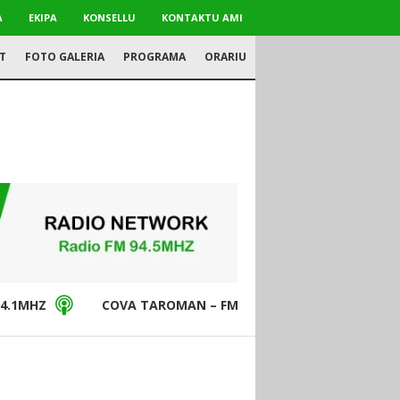
A
EKIPA
KONSELLU
KONTAKTU AMI
T
FOTO GALERIA
PROGRAMA
ORARIU
4.1MHZ
COVA TAROMAN – FM94.5MHZ
DON BO