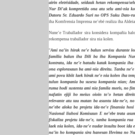
airin eletrisidade, seidauk hetan rekompensa/
Nur
D
i’ak kompretidu ona atu selu ami-nia ko
Datoru Sr. Eduardo Suri no OPS Suku Dato-rua 
iha Komfrensia Imprensa ne’ebé realiza iha Aldei
Nune’e Traballador sira konsidera kompañia halo 
rekompensa traballador sira nia kolen.
“
Ami na’in hirak ne’e balun servisu durante lo
familia balun iha Dili ba iha Kompania Nur
kontratu, ida ne’e hatudu katak kompania iha 
ona esplorasaun ba ami-nia direitu. Tanba ne’
ami povu kbiit laek hirak ne’e nia kolen iha tem
tulun kompania ba susesu kompania nian; Ami P
ruma hodi sustenta ami nia famila moris, no fim
nafatin ejiji ho meius oioin to’o hetan direi
relevante atu tau matan ba asuntu ida-ne’e, n
ne’ebe aloka ba projetu ida-ne’e finansia hos
Nasional liuhosi Komisaun E ne’ebe trata asun
fiskaliza projetu ida-ne’e, tanba kompania rua
laek nia kolen, ida-ne’e nudar insultu boot ida
na’in ho kompania sira hanesan Hevima no Nur 