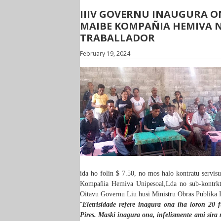
IIIV GOVERNU INAUGURA ON
MAIBE KOMPAÑIA HEMIVA N
TRABALLADOR
February 19, 2024
ida ho folin $ 7.50, no mos halo kontratu servis
Kompañia Hemiva Unipesoal,Lda no sub-kontrkto
Oitavu Governu Liu husi Ministru Obras Publika 
“
Eletrisidade refere inagura ona iha loron 20 
Pires. Maski inagura ona, infelismente ami sira 