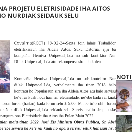
A PROJETU ELETRISIDADE IHA AITOS
O NURDIAK SEIDAUK SELU
Covalima(RCCT) 19-02-24-
Sexta foin lalais Traballdor
eletrifikasaun iha Aldeia Aitos, Suku Datorua, ijiji ba
kompañia Hemiva Unipesoal,Lda no sub kontrktor Nur
Di’ak Unipesoal, Lda atu rekompensa sira nia kolen.
NOTI
Kompañia Hemiva Unipesoal,Lda no sub-kontrktor Nur
di’ak Unipesoal,Lda, verbalmente iha tinan 2018 halo
kontratu ho Populasaun sira iha Aldeia Aitos atu halo servisu
ke’e rai kuak hodi hari rin eletrisidade, ne’ebe kada rai kuak
u loron loron (harian) kada loron selu $ 5.00.
Maibe to’o ohin loron
r Nur di’ak Unipesoal,Lda seidauk selu Servisu na’in sira, maske
I
naugura ona
Eletrisidade iha Aitos
iha Fulan Maiu 2022.
fulan maiu-tinan 2022, hosi Eis Ministru Obras Publica, Sr. Abel
ne’ebé servisu ba ke’e rai kuak no apoiu servisu seluk hanesan hi’it