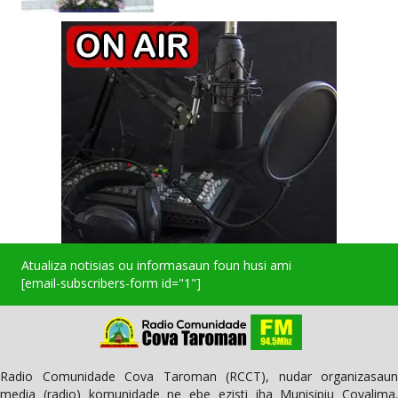
Atualiza notisias ou informasaun foun husi ami
[email-subscribers-form id="1"]
Radio Comunidade Cova Taroman (RCCT), nudar organizasaun
media (radio) komunidade ne ebe ezisti iha Munisipiu Covalima.