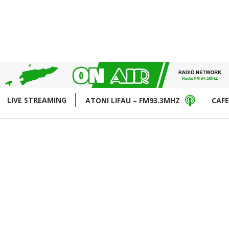
LIVE STREAMING
ATONI LIFAU – FM93.3MHZ
CAFE