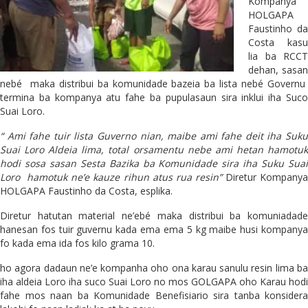
Kompanya
HOLGAPA
Faustinho da
Costa kasu
lia ba RCCT
dehan, sasan
nebé maka distribui ba komunidade bazeia ba lista nebé Governu
termina ba kompanya atu fahe ba pupulasaun sira inklui iha Suco
Suai Loro.
“ Ami fahe tuir lista Guverno nian, maibe ami fahe deit iha Suku
Suai Loro Aldeia lima, total orsamentu nebe ami hetan hamotuk
hodi sosa sasan Sesta Bazika ba Komunidade sira iha Suku Suai
Loro hamotuk ne’e kauze rihun atus rua resin”
Diretur Kompany
HOLGAPA Faustinho da Costa, esplika.
Diretur hatutan material ne’ebé maka distribui ba komuniadade
hanesan fos tuir guvernu kada ema ema 5 kg maibe husi kompanya
fo kada ema ida fos kilo grama 10.
ho agora dadaun ne’e kompanha oho ona karau sanulu resin lima ba
iha aldeia Loro iha suco Suai Loro no mos GOLGAPA oho Karau hodi
fahe mos naan ba Komunidade Benefisiario sira tanba konsidera