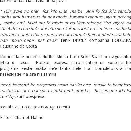
lakohi fo naan ladiak ka at ba povu.
“ Tuir governo nian, fos kilo lima, maibe Ami fo fos kilo sanulu
tanba ami hamenus tia ona modo. hanesan repolho ,ayam potong
, tamba ami lakoi atu fo modo at ba Komunidade sira, agora ba
iha Aldeia Loro ne’e ami oho ona karau sanulu resin lima maibe la
to’o, ami nafatin iha responsavel atu nune’e Komunidade sira bele
han modo nebé mak di.ak”
Tenik Diretur Kompanha HOLGAPA
Faustinho da Costa.
Komunidade benefisiariu iha Aldeia Loro Suku Suai Loro Agustinho
Misu de Jesus Honkon espresa ninia sentimentu kontenti ho
programa sesta bazika ne’e tanba bele hodi kompletu sira nia
nesesidade iha sira nia familia
“senti kontenti ho programa sesta bazika ne’e maske la kompletu
maibe ida ne’e hanesan ajuda netik ami ba iha semana ida ka
rua”
Agustinho espresa.
Jornalista :Lito de Jesus & Aje Fereira
Editor : Chamot Nahac