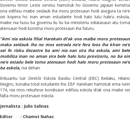
Governu timor Leste servisu hamotuk ho Governu Japaun konstrui
ona edifisiu maibe seidauk iha moru protesaun hodi asegura ta ne’e
sei kopera ho inan aman estudante hodi halo lutu hale’u eskola,
maibe nia husu ba governu liu liu ba ministeriu edukasaun atu toma
atensaun hodi konstrui moru protesaun iha futuru.
“Ami nia eskola filial Harekain di’ak ona maibe moru protesaun
maka seidauk iha no mos estrada ne’e fera loos iha klran ne’e
sei fo risku dezastre ba ami nia oan sira iha eskola, ami bele
mobiliza inan no aman sira bele halo lutu provizoriu, no ba oin
ne’e estadu bele toma atensaun hodi halo moru protesaun ne’e
ba eskola,
nia dehan.
Enkuantu tuir Diretór Eskola Basiku Central (EBC) Beilaku, Hilario
Magno, konaba total estudante iha EBF Harekain hamotuk ema na’in
174, nia mos rekuñese kondisaun edifisiu eskola di’ak ona maibe sei
falta moru protesaun eskola.
Jornalista : Julio Salinas
Editor : Chamot Nahac