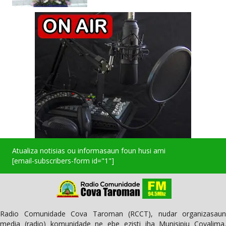
Atualiza notisias ou informasaun foun husi ami
[email-subscribers-form id="1"]
Radio Comunidade Cova Taroman (RCCT), nudar organizasaun
media (radio) komunidade ne ebe ezisti iha Munisipiu Covalima.