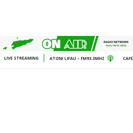
LIVE STREAMING
ATONI LIFAU – FM93.3MHZ
CAFE