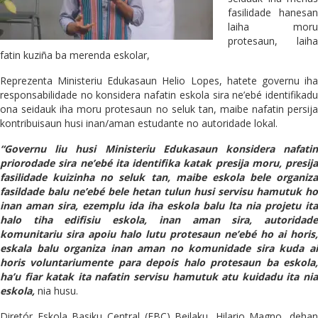
fasilidade hanesan
laiha moru
protesaun, laiha
fatin kuziña ba merenda eskolar,
Reprezenta Ministeriu Edukasaun Helio Lopes, hatete governu iha
responsabilidade no konsidera nafatin eskola sira ne’ebé identifikadu
ona seidauk iha moru protesaun no seluk tan, maibe nafatin persija
kontribuisaun husi inan/aman estudante no autoridade lokal.
“Governu liu husi Ministeriu Edukasaun konsidera nafatin
priorodade sira ne’ebé ita identifika katak presija moru, presija
fasilidade kuizinha no seluk tan, maibe eskola bele organiza
fasildade balu ne’ebé bele hetan tulun husi servisu hamutuk ho
inan aman sira, ezemplu ida iha eskola balu lta nia projetu ita
halo tiha edifisiu eskola, inan aman sira, autoridade
komunitariu sira apoiu halo lutu protesaun ne’ebé ho ai horis,
eskala balu organiza inan aman no komunidade sira kuda ai
horis voluntariumente para depois halo protesaun ba eskola,
ha’u fiar katak ita nafatin servisu hamutuk atu kuidadu ita nia
eskola,
nia husu.
Diretór Eskola Basiku Central (EBC) Beilaku, Hilario Magno, dehan