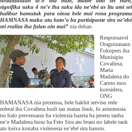
sosializasaun to’o iha baze, maibe ami sei hare,
signifika suku 4 ne’e iha suku ida ne’ebé as liu ami sei
halibur hamutuk para oinsa bele mai rona programa
HAMNASA maka atu hato’o ba partisipante sira ne’ebé
sei realiza iha fulan oin mai”
nia dehan.
Responsavel
Oragnizasaun
Fokupers
iha
Munisipiu
Covalima,
Maria
Madalena do
Carmo
mos
konsidera,
ONG
HAMANASA nia prezensa, bele hakbit servisu rede
referal iha Covalima hod
i
tau matan lisuk,
fo asisntensia
no halo prevensaun ba violensia bazeia ba jeneru
tanba
ne’e Madalena husu ba Feto Sira atu brani no labele tauk
atu keixa konaba violenesia ne’ebé sira hasoru.