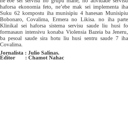
ne’ebé
sei
servisu
ho
grupu mane, no atividade servisu
haforsa ekonomia feto,
ne’ebe mak sei
implementa ih
Suku 62 kompostu
iha
munisipiu 4 hanesan Munisipi
Bobonaro, Covalima, Ermera no Likisa. no iha parte
Klinikal sei haforsa sistema servisu saude liu husi fo
formasaun intensivu konaba V
iolensia
B
azeia ba
J
eneru
ba pesoal saude sira hotu liu husi sentru saude 7 iha
Covalima.
Jornalista : Julio Salinas.
Editor : Chamot Nahac