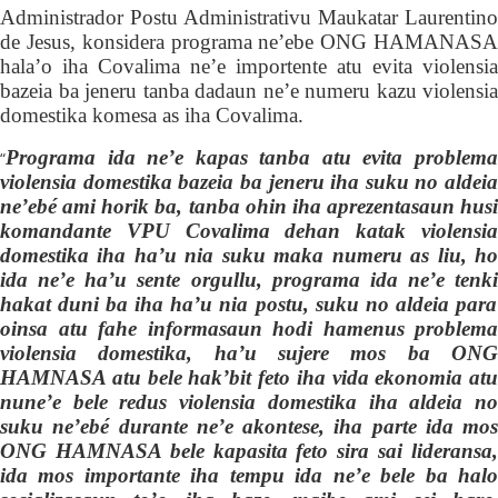
Administrador Postu Administrativu Maukatar Laurentino
de Jesus,
konsidera programa ne’ebe ONG HAMANAS
hala’o iha Covalima ne’e importente atu
evita violensia
bazeia ba jeneru tanba
dadaun ne’e
numeru kazu violensia
domestika
komesa as iha Covalima.
P
rograma ida ne’e kapas tanba atu evita problema
“
violensia domestika
b
azeia ba jeneru iha suku no aldeia
ne’ebé ami horik ba, tanba ohin iha aprezentasaun husi
komandante VPU Covalima dehan katak violensia
domestika iha ha’u nia suku maka numeru as liu, ho
ida ne’e ha’u sente orgul
l
u, programa ida ne’e tenk
i
hakat duni ba iha ha’u nia postu, suku no aldeia para
oinsa atu fahe informasaun hodi hamenus problema
violensia domestika, ha’u sujere mos ba ONG
HAMNASA atu bele hak’bit feto iha vida ekonomia atu
nune’e bele redus violensia domestika iha aldeia no
suku ne’ebé durante ne’e akontese, iha parte ida mos
ONG HAMNASA bele kapasita feto sira sai lideransa,
ida mos importante iha tempu ida ne’e bele ba halo