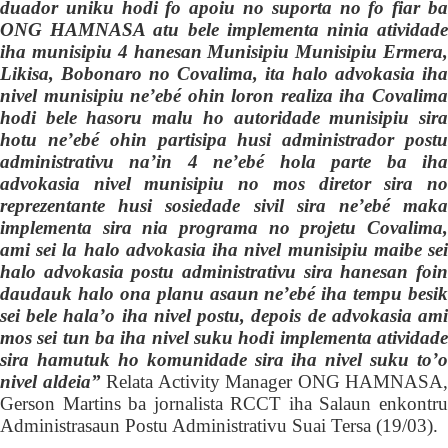
duador uniku hodi fo apoiu no suporta no fo fiar ba
ONG H
AMNASA
atu bele implementa ninia atividad
iha munisipiu 4 hanesan Munisipiu Munisipiu Ermera,
Likisa, Bobonaro no Covalima, ita halo advokasia iha
nivel munisipiu ne’ebé ohin loron realiza iha Covalima
hodi bele hasoru malu ho autoridade munisipiu sira
hotu ne’ebé ohin partisipa husi administrador postu
administrativu na’in 4 ne’ebé hola parte ba iha
advokasia nivel munisipiu no mos diretor
sira
n
reprezentante husi sosiedade sivil sira ne’ebé maka
implementa sira nia programa no projetu Covalima,
ami sei la halo advokasia iha nivel munisipiu maibe sei
halo advokasia postu administrativu sira hanesan foin
daudauk halo ona planu asaun ne’ebé iha tempu besik
sei bele hala’o iha nivel postu, depois de advokasia ami
mos sei tun ba iha nivel suku hodi implementa atividade
sira hamutuk ho komunidade sira iha nivel suku to’o
nivel aldeia”
Relata
Activity Manager ONG HAMNASA,
Gerson Martins ba jornalista RCCT iha Salaun enkontru
Administrasaun Postu Administrativu Suai Tersa (19/03).