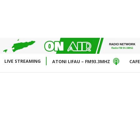
LIVE STREAMING
ATONI LIFAU – FM93.3MHZ
CAFE