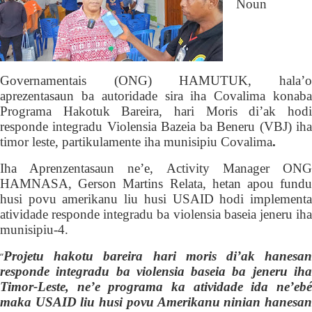
N
oun
G
overnamentais (
ONG
) HAMUTUK,
hala’
aprezentasaun ba autoridade sira iha Covalima konaba
Programa Hakotuk Bareira, hari Moris di’ak hodi
responde integradu Violensia
B
azeia ba
B
eneru
(VBJ)
ih
timor leste, partikulamente iha munisipiu Covalima
.
Iha Aprenzentasaun ne’e,
Activity Manager ON
HAMNASA, Gerson Martins
Relata, hetan apou fundu
husi povu amerikanu liu husi
USAID
hodi
implement
atividade
responde integradu ba violensia baseia jeneru
ih
munisipiu-4.
Projetu hakotu bareira hari moris di’ak hanesan
“
responde integradu ba violensia baseia ba jeneru iha
Timor-Leste, ne’e programa ka atividade ida ne’ebé
maka USAID liu husi povu Amerikanu ninian hanesan