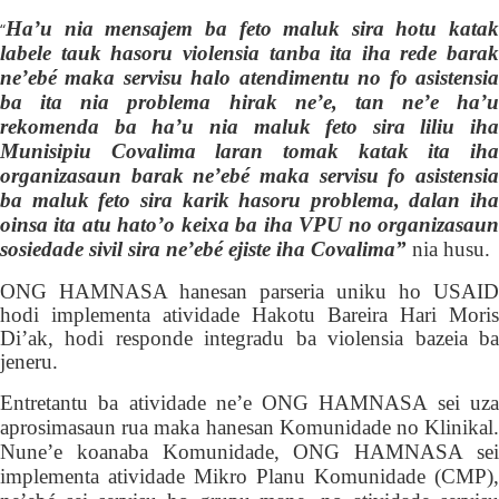
Ha’u nia mensajem ba feto maluk sira hotu katak
“
labele tauk hasoru violensia tanba ita iha rede barak
ne’ebé maka servisu halo atendimentu no fo asistensia
ba ita nia problema hirak ne’e, tan ne’e ha’u
rekomenda ba ha’u nia maluk feto sira liliu iha
Munisipiu Covalima laran tomak katak ita iha
organizasaun barak ne’ebé maka servisu fo asistensia
ba maluk feto sira karik hasoru problema, dalan iha
oinsa ita atu hato’o keixa ba iha VPU no organizasaun
sosiedade sivil sira ne’ebé ejiste iha Covalima”
nia husu.
ONG HAMNASA hanesan parseria uniku ho USAID
hodi implementa atividade Hakotu Bareira Hari Moris
Di’ak, hodi responde integradu ba violensia bazeia ba
jeneru.
Entretantu ba atividade ne’e ONG HAMNASA sei
uza
aprosimasaun rua maka hanesan Komunidade no Klinikal.
Nune’e koanaba K
omunidade,
ONG HAMNASA
se
implementa atividade Mikro Planu Komunidade
(CMP)
,