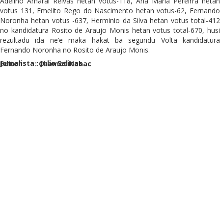
Adelino Amaral Relvas hetan votus-118, Ana Maria Pereirra hetan
votus 131, Emelito Rego do Nascimento hetan votus-62, Fernando
Noronha hetan votus -637, Herminio da Silva hetan votus total-412
no kandidatura Rosito de Araujo Monis hetan votus total-670, husi
rezultadu ida ne’e maka hakat ba segundu Volta kandidatura
Fernando Noronha no Rosito de Araujo Monis.
Jornalista : Julio Salinas
Editor : Chamot Nahac