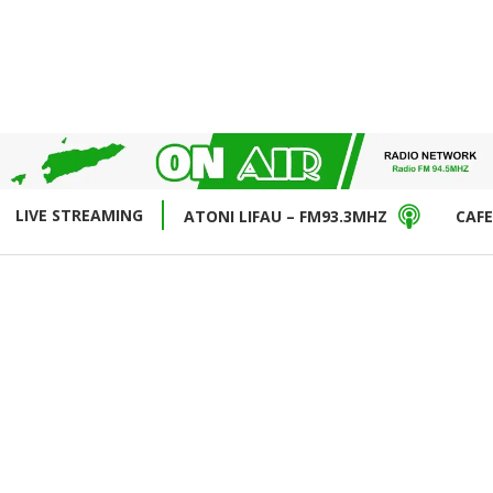
LIVE STREAMING
ATONI LIFAU – FM93.3MHZ
CAFE