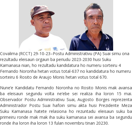
Covalima (RCCT) 29-10-23–Postu Administrativu (PA) Suai simu ona
rezultadu eleisaun orgaun ba periudu 2023-2030 husi Suku
Kamanasa nian, ho rezultadu kandidatura ho numeru sorteiru 4
Fernando Noronha hetan votus total-637 no kandidatura ho numeru
sorteiru 6 Rosito de Araujo Monis hetan votus total 670.
Nune’e Kandidatu Fernando Noronha no Rosito Monis mak avansa
ba eleisaun segundu volta ne’ebe sei realiza iha loron 15 mai.
Observador Postu Administrativu Suai, Augosto Borges reprezenta
Administrador Postu Suai hafoin simu akta husi Prezidente Meza
Suku Kamanasa hatete relasiona ho rezuntadu eleisaun suku ba
primeiru ronde mak mak iha suku kamanasa sei avansa ba segundu
ronde iha loron iha loron 13 fulan novembru tinan 20230.