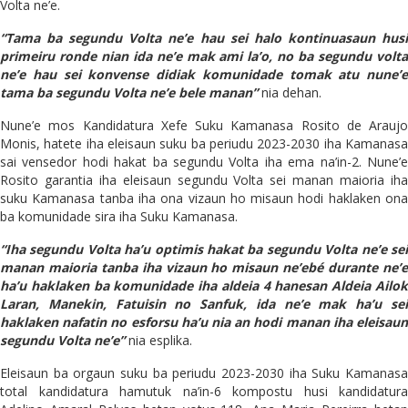
Volta ne’e.
“Tama ba segundu Volta ne’e hau sei halo kontinuasaun husi
primeiru ronde nian ida ne’e mak ami la’o, no ba segundu volta
ne’e hau sei konvense didiak komunidade tomak atu nune’e
tama ba segundu Volta ne’e bele manan”
nia dehan.
Nune’e mos Kandidatura Xefe Suku Kamanasa Rosito de Araujo
Monis, hatete iha eleisaun suku ba periudu 2023-2030 iha Kamanasa
sai vensedor hodi hakat ba segundu Volta iha ema na’in-2. Nune’e
Rosito garantia iha eleisaun segundu Volta sei manan maioria iha
suku Kamanasa tanba iha ona vizaun ho misaun hodi haklaken ona
ba komunidade sira iha Suku Kamanasa.
“Iha segundu Volta ha’u optimis hakat ba segundu Volta ne’e sei
manan maioria tanba iha vizaun ho misaun ne’ebé durante ne’e
ha’u haklaken ba komunidade iha aldeia 4 hanesan Aldeia Ailok
Laran, Manekin, Fatuisin no Sanfuk, ida ne’e mak ha’u sei
haklaken nafatin no esforsu ha’u nia an hodi manan iha eleisaun
segundu Volta ne’e”
nia esplika.
Eleisaun ba orgaun suku ba periudu 2023-2030 iha Suku Kamanasa
total kandidatura hamutuk na’in-6 kompostu husi kandidatura