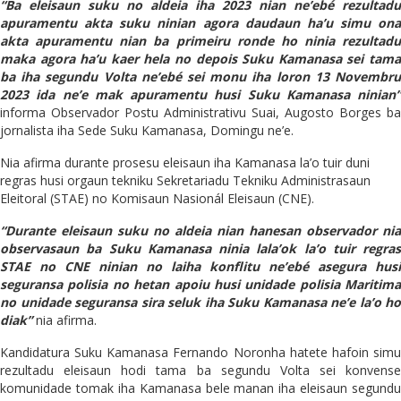
“Ba eleisaun suku no aldeia iha 2023 nian ne’ebé rezultadu
apuramentu akta suku ninian agora daudaun ha’u simu ona
akta apuramentu nian ba primeiru ronde ho ninia rezultadu
maka agora ha’u kaer hela no depois Suku Kamanasa sei tama
ba iha segundu Volta ne’ebé sei monu iha loron 13 Novembru
2023 ida ne’e mak apuramentu husi Suku Kamanasa ninian”
informa Observador Postu Administrativu Suai, Augosto Borges ba
jornalista iha Sede Suku Kamanasa, Domingu ne’e.
Nia afirma durante prosesu eleisaun iha Kamanasa la’o tuir duni
regras husi orgaun tekniku Sekretariadu Tekniku Administrasaun
Eleitoral (STAE) no Komisaun Nasionál Eleisaun (CNE).
“Durante eleisaun suku no aldeia nian hanesan observador nia
observasaun ba Suku Kamanasa ninia lala’ok la’o tuir regras
STAE no CNE ninian no laiha konflitu ne’ebé asegura husi
seguransa polisia no hetan apoiu husi unidade polisia Maritima
no unidade seguransa sira seluk iha Suku Kamanasa ne’e la’o ho
diak”
nia afirma.
Kandidatura Suku Kamanasa Fernando Noronha hatete hafoin simu
rezultadu eleisaun hodi tama ba segundu Volta sei konvense
komunidade tomak iha Kamanasa bele manan iha eleisaun segundu