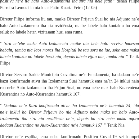
positiv
u
ne’e ita
halo
Auto-Kuarentina iha sira nia hela fatin”
dehan Filip
Perreira Lemos
iha nia knar Fatin Kuarta Feira (12-05)
Diret
u
r Filipe informa
liu tan
,
maske
Diretor Prijaun Suai ho nia Adjunto ne’e
halo Auto-Izolamento iha nia rezidênsia, maibe labele halo kontaktu ho ema
seluk no labele hetan vizitasaun husi ema ruma.
“
Sira ne’ebe maka Auto-Izolamento maibe nia bele halo servisu hanesan
babain, tamba nia laos moras iha Hospital be tau soru ne lae, soke ema maka
labele kontaktu no labele besik nia, depois labele vijita nia, tamba nia ”
Teni
Filipe
Diretor Servisu Saúde Muni
c
ipio Covalima ne’e
Fundamenta
, ba dadaun ne’
e
kazu konfirmad
u
ativu iha Izolament
u
Suai
hamutuk
ema na’in
24 inklui nai
rua nebe Auto-izolamento iha Prijun Suai, no
ema nebe mak halo Kuarenten
Kuarentina no Auto-Kuarentina hamutuk 167.
“
D
adaun ne’e Kazu konfirmad
u
ativu iha Izolamento ne’e hamutuk 24, ida
ne’e inklui ho Diretor Prijaun ho nia Adjunto nebe maka
ita halo
Auto-
Izolament
u
iha sira nia rezidênsia ne’e, depois ba sira nebe maka agora
dadaun Kuarentina no Auto-Kuarentina ne’e hamutuk 167 ”
Tenik Nia
Diretor ne’e esplika, ema ne
b
e konfirmad
u
Positiv
u
Covid-19 sei kumpr