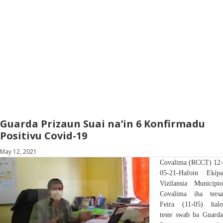
Guarda Prizaun Suai na’in 6 Konfirmadu
Positivu Covid-19
May 12, 2021
C
ovalima
(RCCT) 12-
05-21-
Hafoin E
kípa
Vizilansia Municipio
Covalima iha tersa
Feira (11-05)
halo
teste swab ba
Guarda