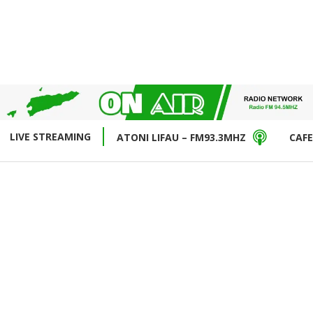
LIVE STREAMING
ATONI LIFAU – FM93.3MHZ
CAFE