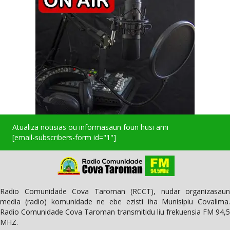
Atualiza notisias ou informasaun foun husi ami
[email-subscribers-form id="1"]
Radio Comunidade Cova Taroman (RCCT), nudar organizasaun
media (radio) komunidade ne ebe ezisti iha Munisipiu Covalima.
Radio Comunidade Cova Taroman transmitidu liu frekuensia FM 94,5
MHZ.