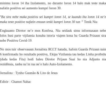
mínimu loron 14 iha Izolamento, no durante loron 14 halo
mak
teste mak
nafatin positiv
u
sei aumento kumpri loron 30.
“
Ba sira nebe maka positiv
u
sei kumpri loron 14, se kuando iha loron 14 ne’
maka teste positive nafatin entaun tenk
i
kumpri loron 30 tan ”
Tenik Nia
En
g
kuanto Diretor ne’e
mos Konfesa, Nia
seidauk simu informasaun
neb
lolos husi parte vijilansia konaba istoria via
j
em
kona ba Guarda Prizaun sir
nebe Positivu Covid-19.
No mos
tuir observasaun Jornalista RCCT hatudu, hafoin
Guarda Prizaun nain
6 konfirmadu ho rezultadu
positiv
u,
Ekípa
Vizilansia tau kedas Linha proibid
(
dada kedas Fita
)
hodi haleu Diretor Prijaun Suai ho nia Adjunto ni
rezidênsia, ta
n
ba na’in rua ne’e halo Auto-Izolamento.
Jornalísta : Tynho Gusmão & Lito de Jesus
Editór : Chamot Nahac