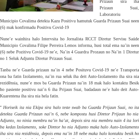
Prizaun sira
iha
Pri
z
aun Suai,
Laboratoriu
Municipio Covalima
detekta
Kazu
Positiv
u
hamutuk
Guarda Prizaun Suai
ne
e
(6)
mak konfirmadu Positivu Covid-19
Nune’e wainhira halo Intervsita ho
Jornalísta RCCT Diret
u
r Servisu Saúd
Muni
c
ipio Covalima Filipe Perreira Lemos informa, husi total
ema
na’in neen
(6) ne
be Pozitivu Covid-19 ne’e
,
Na’in 4 Guardra Prozaun no Na’in 1 Diretu
no 1 Seluk Adjuntu Diretur Prizaun Suai.
Tanba ne’e Guarda prizaun
na’in 4
nebe Posituvu Covid-19 ne’e Transport
ona ba fatin
Izolamento, na’in rua seluk iha deit Auto-Izolamento iha sira ni
rezidênsia,
nune’e mos ba Guarda Prizaun
na’in 18 mak
halo
kontaktu
Besi
ho
pasiente
positiv
u
nai’n 6 iha Prijaun Suai,
badadaun ne’e
halo deit Auto
Kuarent
e
na iha sira nia hela fatin.
“
Horiseik ita nia Ekípa sira halo teste swab
ba Guarda
Prijaun
Suai, no it
detekta
Guarda Prizaun
nai’n
6
,
nebe
kompostu husi Diretor Prijaun ho nia
Adjunto, no
ninia
membru na’in ha’at, depois sira nia membru nain 4 ita lor
ba kedas Izolamento, soke Diretor ho nia Adjunto maka halo Auto-Izolamento
iha sira nia rezidênsia, depois
ema
na’in 18 nebe maka halo kontaktu
besik
h