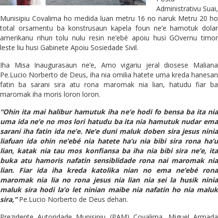
Administrativu Suai,
Munisipiu Covalima ho medida luan metru 16 no naruk Metru 20 ho
total orsamentu ba konstrusaun kapela foun ne’e hamotuk dolar
amerikanu rihun tolu nulu resin ne’ebé apoiu husi GOvernu timor
leste liu husi Gabinete Apoiu Sosiedade Sivil.
Iha Misa Inaugurasaun ne’e, Amo vigariu jeral diosese Maliana
Pe.Lucio Norberto de Deus, iha nia omilia hatete uma kreda hanesan
fatin ba sarani sira atu rona maromak nia lian, hatudu fiar ba
maromak iha moris loron loron.
“Ohin ita mai halibur hamutuk iha ne’e hodi fo bensa ba ita nia
uma ida ne’e no mos lori hatudu ba ita nia hamutuk nudar ema
sarani iha fatin ida ne’e. Ne’e duni maluk doben sira jesus ninia
liafuan ida ohin ne’ebé nia hatete ha’u nia bibi sira rona ha’u
lian, katak nia tau mos konfiansa ba iha nia bibi sira ne’e, ita
buka atu hamoris nafatin sensiblidade rona nai maromak nia
lian. Fiar ida iha kreda katolika nian no ema ne’ebé rona
maromak nia lia no rona jesus nia lian nia sei la husik ninia
maluk sira hodi la’o let ninian maibe nia nafatin ho nia maluk
sira,”
Pe.Lucio Norberto de Deus dehan.
Prezidente Autoridade Munisipiu (PAM) Covalima, Miguel Armada