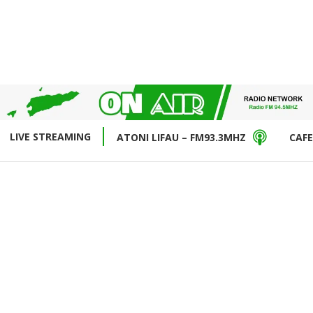
LIVE STREAMING
ATONI LIFAU – FM93.3MHZ
CAFE