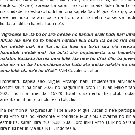
Cardoso (Razão) apresia ba sarani no komunidade Suku Suai Loro
nia unidade no esforsu hodi hari ona kapela São Miguel Arcanjo, tan
ne’e nia husu nafatin ba ema hotu atu hametin konsensia hodi
kuidadu edifisiu kapela foun ne’e.
“Agradese ba ita bo’ot sira ne’ebé ho hanoin di’ak hodi hari uma
fukun ida ne’e no fo hanoin nafatin liliu husu ita bo’ot sira nia
fiar ne’ebé mak ita iha no liu husi ita bo’ot sira nia servisu
hamutuk ne’ebé mak ita bo’ot sira implementa ona hametin
nafatin. Kuidadu ita nia uma lulik ida ne’e ho di’ak liliu ba joven
sira no mos ba komunidade sira hotu atu kuida nafatin ita nia
uma lulik ida ne’e ho di’ak”
PAM Covalima dehan.
Entretantu kapela são Miguel Arcanjo hahu implementa atividade
konstrusaun iha tinan 2023 no inagura iha loron 11 fulan Maio tinan
2025 ho nia medida 16×20 total orsamentu hamutuk dolar
amerikanu rihun tolu nulu resin tolu, liu.
Iha serimonia inagurasaun kapela São Miguel Arcanjo ne’e partisipa
husi Amo sira no Prezidnte Autoridade Munisipiu Covalma ho ninia
estrutura, sarani sira husi Suku Suai Loro inklu Amo Lulik no Sarani
sira husi betun Malaka NTT, Indonesia.