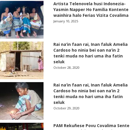
Artista Telenovela husi Indonezia-
Yasmin Napper Ho Familia Kontente
wainhira halo Ferias Vizita Covalima
January 10, 2025
Rai na’in faan rai, Inan faluk Amelia
Cardoso ho ninia bei oan na’in 2
tenki muda no hari uma iha fatin
seluk
October 28, 2020
Rai na’in faan rai, Inan faluk Amelia
Cardoso ho ninia bei oan na’in 2
tenki muda no hari uma iha fatin
seluk
October 29, 2020
PAM Rekuñese Povu Covalima Sente