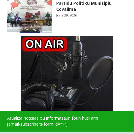
Partidu Politiku Munisipiu
Covalima
June 29, 2026
Atualiza notisias ou informasaun foun husi ami
[email-subscribers-form id="1"]