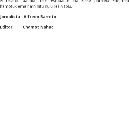
Entretantu dadaun ne’e Estudante iha klase paralelu Fatumea
hamotuk ema na’in hitu nulu resin tolu.
Jornalista : Alfredo Barreto
Editor : Chamot Nahac