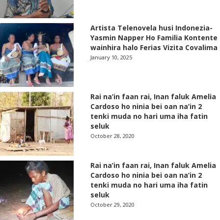
Artista Telenovela husi Indonezia-
Yasmin Napper Ho Familia Kontente
wainhira halo Ferias Vizita Covalima
January 10, 2025
Rai na’in faan rai, Inan faluk Amelia
Cardoso ho ninia bei oan na’in 2
tenki muda no hari uma iha fatin
seluk
October 28, 2020
Rai na’in faan rai, Inan faluk Amelia
Cardoso ho ninia bei oan na’in 2
tenki muda no hari uma iha fatin
seluk
October 29, 2020