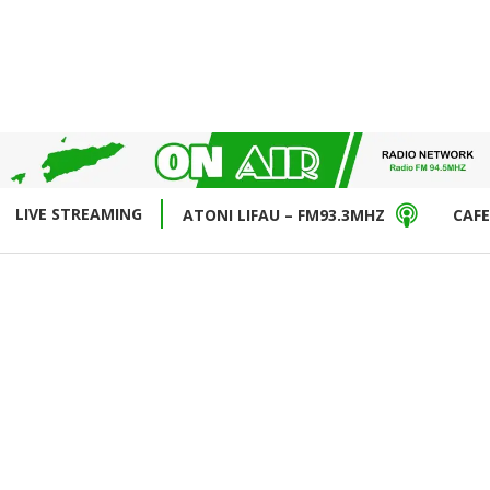
LIVE STREAMING
ATONI LIFAU – FM93.3MHZ
CAFE