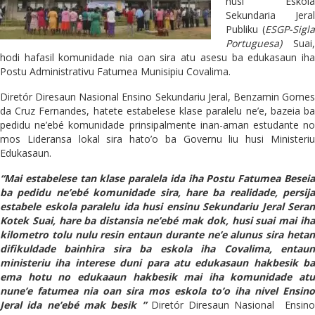
husi Eskola
Sekundaria Jeral
Publiku (
ESGP-Sigla
Portuguesa)
Suai,
hodi hafasil komunidade nia oan sira atu asesu ba edukasaun iha
Postu Administrativu Fatumea Munisipiu Covalima.
Diretór Diresaun Nasional Ensino Sekundariu Jeral, Benzamin Gomes
da Cruz Fernandes, hatete estabelese klase paralelu ne’e, bazeia ba
pedidu ne’ebé komunidade prinsipalmente inan-aman estudante no
mos Lideransa lokal sira hato’o ba Governu liu husi Ministeriu
Edukasaun.
“Mai estabelese tan klase paralela ida iha Postu Fatumea Beseia
ba pedidu ne’ebé komunidade sira, hare ba realidade, persija
estabele eskola paralelu ida husi ensinu Sekundariu Jeral Seran
Kotek Suai, hare ba distansia ne’ebé mak dok, husi suai mai iha
kilometro tolu nulu resin entaun durante ne’e alunus sira hetan
difikuldade bainhira sira ba eskola iha Covalima, entaun
ministeriu iha interese duni para atu edukasaun hakbesik ba
ema hotu no edukaaun hakbesik mai iha komunidade atu
nune’e fatumea nia oan sira mos eskola to’o iha nivel Ensino
Jeral ida ne’ebé mak besik ”
Diretór Diresaun Nasional Ensino