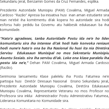
Sekundariu Jeral, Benzamin Gomes da Cruz Fernandes, esplika.
Prezidente Autoridade Munisipiu (PAM) Covalima, Miguel Armada
Cardoso “Razão” Apresia ba inisiativa husi inan aman estudante sira
nian ne’ebé iha komitmentu di’ak kopera ho autoridade sira hodi
esforsu halo pedidu ba Governu atu hakbesik edukasaun ba iha
komunidade.
“Hato’o agradeses, tanba Autoridade Postu ida ne’e ho lider
komunitariu sira iha interese di’ak hodi halo konvoka reniaun
hodi nune’e hato’o ona ba iha Nasional liu husi ita nia Diretóra
Servisu Edukasaun Munisipal no mos Sekretariu Munisipiu
Asuntu Sosiais. sira iha servisu di’ak. Loke ona klase paralelu iha
postu ida ne’e,”
Dehan PAM Covalima, Miguel Armada Cardoso
(Razão).
Serimonia lansamentu Klase palelelu iha Postu Fatumea ne’e
partisipa husi Diretór Diresaun Nasional Ensino Sekundariu Jeral,
Prezidente Autoridade Munisipiu Covalima, Diretóra Edukasaun
Munisipiu Covalima, Representante Veteranu no mos Profesor no
Profesora sira inklui Administrador Postu Administrativu Fatumea,
Lideransa Komunitaria no Komunidade sira.