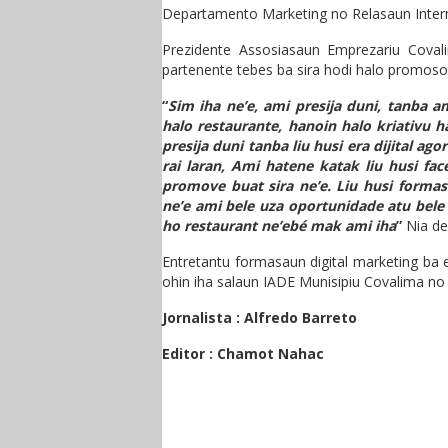
Departamento Marketing no Relasaun Interna
Prezidente Assosiasaun Emprezariu Coval
partenente tebes ba sira hodi halo promososa
“
Sim iha ne’e, ami presija duni, tanba 
halo restaurante, hanoin halo kriativu h
presija duni tanba liu husi era dijital ag
rai laran, Ami hatene katak liu husi fa
promove buat sira ne’e. Liu husi formasa
ne’e ami bele uza oportunidade atu bele
ho restaurant ne’ebé mak ami iha
”
Nia de
Entretantu formasaun digital marketing ba e
ohin iha salaun IADE Munisipiu Covalima no 
Jornalista : Alfredo Barreto
Editor : Chamot Nahac