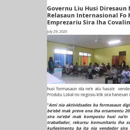
Governu Liu Husi Diresaun
Relasaun Internasional Fo
Emprezariu Sira Iha Covali
July 29, 2025
husi formasaun ida ne’e atu hasa’e vende
Produtu Lokal no negosiu ki’ik sira hanesan
“
Ami nia aktividsades ba formasaun digi
be’ebé mak preve ona iha orsamentu 2025
sira ne’ebé mak kompostu husi na’in b
traballador, rekursu komunitariu iha s
kuñesimentu ba ita nia vendedor sira 