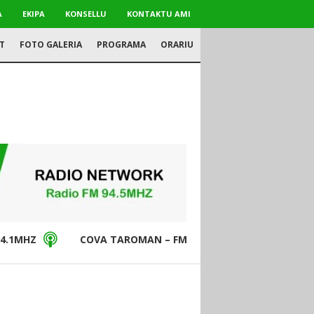
A
EKIPA
KONSELLU
KONTAKTU AMI
T
FOTO GALERIA
PROGRAMA
ORARIU
4.1MHZ
COVA TAROMAN – FM94.5MHZ
DON BO