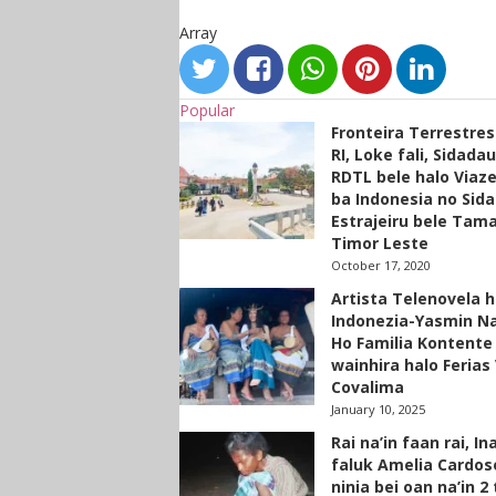
Array
Popular
Fronteira Terrestre
RI, Loke fali, Sidada
RDTL bele halo Viaze
ba Indonesia no Sid
Estrajeiru bele Tam
Timor Leste
October 17, 2020
Artista Telenovela h
Indonezia-Yasmin N
Ho Familia Kontente
wainhira halo Ferias 
Covalima
January 10, 2025
Rai na’in faan rai, In
faluk Amelia Cardos
ninia bei oan na’in 2