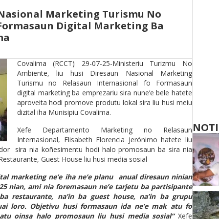
 Nasional Marketing Turismu No
 Formasaun Digital Marketing Ba
ma
Covalima (RCCT) 29-07-25-Ministeriu Turizmu No
Ambiente, liu husi Diresaun Nasional Marketing
Turismu no Relasaun Internasional fo Formasaun
digital marketing ba emprezariu sira nune’e bele hatete
aproveita hodi promove produtu lokal sira liu husi meiu
dizital iha Munisipiu Covalima.
NOTI
Xefe Departamento Marketing no Relasaun
Internasional, Elisabeth Florencia Jerónimo hatete liu
dor sira nia koñesimentu hodi halo promosaun ba sira nia
 Restaurante, Guest House liu husi media sosial
tal marketing ne’e iha ne’e planu anual diresaun ninian
 nian, ami nia foremasaun ne’e tarjetu ba partisipante
a restaurante, na’in ba guest house, na’in ba grupu
uai loro. Objetivu husi formasaun ida ne’e mak atu fo
atu oinsa halo promosaun liu husi media sosial”
Xefe