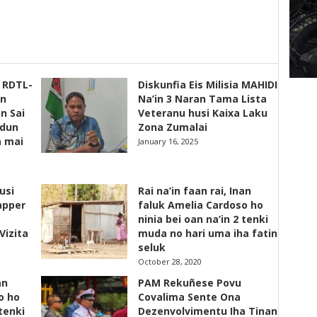
s RDTL-
Diskunfia Eis Milisia MAHIDI
un
Na’in 3 Naran Tama Lista
n Sai
Veteranu husi Kaixa Laku
adun
Zona Zumalai
a mai
January 16, 2025
usi
Rai na’in faan rai, Inan
apper
faluk Amelia Cardoso ho
ninia bei oan na’in 2 tenki
Vizita
muda no hari uma iha fatin
seluk
October 28, 2020
an
PAM Rekuñese Povu
o ho
Covalima Sente Ona
 tenki
Dezenvolvimentu Iha Tinan