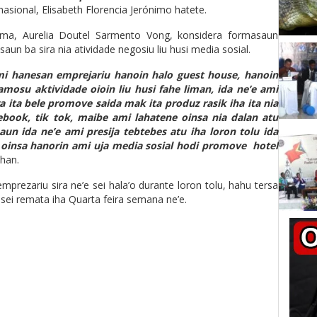
sional, Elisabeth Florencia Jerónimo hatete.
ima, Aurelia Doutel Sarmento Vong, konsidera formasaun
un ba sira nia atividade negosiu liu husi media sosial.
ami hanesan emprejariu hanoin halo guest house, hanoin
amosu aktividade oioin liu husi fahe liman, ida ne’e ami
ora ita bele promove saida mak ita produz rasik iha ita nia
cebook, tik tok, maibe ami lahatene oinsa nia dalan atu
un ida ne’e ami presija tebtebes atu iha loron tolu ida
 oinsa hanorin ami uja media sosial hodi promove hotel
han.
mprezariu sira ne’e sei hala’o durante loron tolu, hahu tersa
sei remata iha Quarta feira semana ne’e.