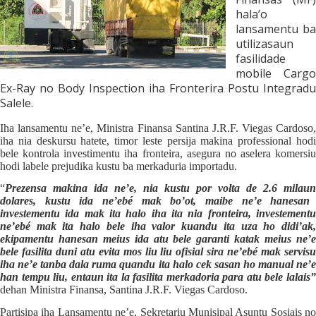
hala’o
lansamentu ba
utilizasaun
fasilidade
mobile Cargo
Ex-Ray no Body Inspection iha Fronterira Postu Integradu
Salele.
Iha lansamentu ne’e, Ministra Finansa Santina J.R.F. Viegas Cardoso,
iha nia deskursu hatete, timor leste persija makina professional hodi
bele kontrola investimentu iha fronteira, asegura no aselera komersiu
hodi labele prejudika kustu ba merkaduria importadu.
“
Prezensa makina ida ne’e, nia kustu por volta de 2.6 mil
aun
dolares, kustu ida ne’ebé mak bo’ot, maibe ne’e hanesan
investementu ida mak ita halo iha ita nia fronteira, investementu
ne’ebé mak ita halo bele iha valor kuandu ita uza ho didi’ak,
ekipamentu hanesan meius ida atu bele garanti katak meius ne’e
bele fasilita duni atu evita mos liu liu ofisial sira ne’ebé mak servisu
iha ne’e tanba dala ruma quandu ita halo cek sasan ho manual ne’
e
han tempu liu,
e
ntaun ita la fasilita merkadoria para atu bele lalais”
dehan Ministra Finansa, Santina J.R.F. Viegas Cardoso.
Partisipa iha Lansamentu ne’e, Sekretariu Munisipal Asuntu Sosiais no