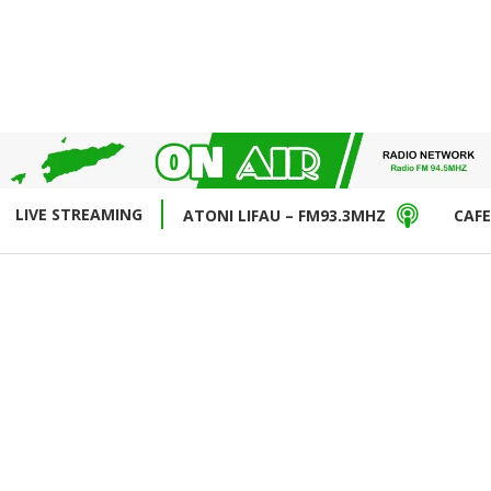
LIVE STREAMING
ATONI LIFAU – FM93.3MHZ
CAFE