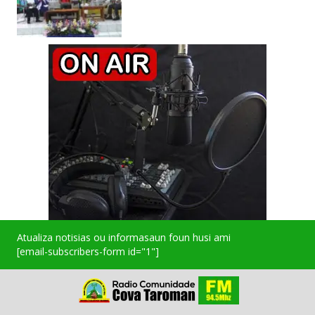
Atualiza notisias ou informasaun foun husi ami
[email-subscribers-form id="1"]