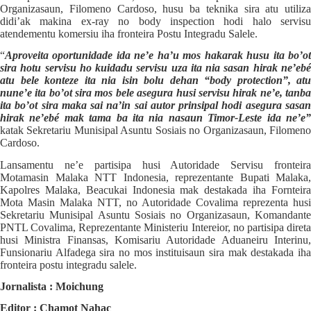
Organizasaun, Filomeno Cardoso, husu ba teknika sira atu utiliza
didi’ak makina ex-ray no body inspection hodi halo servisu
atendementu komersiu iha fronteira Postu Integradu Salele.
“
A
proveita oportunidade ida ne’
e
ha’u mos hakarak husu ita bo’o
sira hotu servisu ho kuidadu servisu uza ita nia sasan hirak ne’ebé
atu bele konteze ita nia isin bolu dehan “body protection”, atu
nune’e ita bo’
o
t sira mos bele asegura husi servisu hirak ne’e, tanb
ita bo’
o
t sira maka sai na’in sai autor prin
s
ipal hodi asegura sasa
hirak ne’ebé mak tama ba ita nia nasaun Timor-Leste ida ne’e”
katak Sekretariu Munisipal Asuntu Sosiais no Organizasaun, Filomeno
Cardoso.
Lansamentu ne’e partisipa husi Autoridade Servisu fronteira
Motamasin Malaka NTT Indonesia, reprezentante Bupati Malaka,
Kapolres Malaka, Beacukai Indonesia mak destakada iha Fornteira
Mota Masin Malaka NTT, no Autoridade Covalima reprezenta husi
Sekretariu Munisipal Asuntu Sosiais no Organizasaun, Komandante
PNTL Covalima, Reprezentante Ministeriu Intereior, no partisipa direta
husi Ministra Finansas, Komisariu Autoridade Aduaneiru Interinu,
Funsionariu Alfadega sira no mos instituisaun sira mak destakada iha
fronteira postu integradu salele.
Jornalista : Moichung
Editor : Chamot Nahac