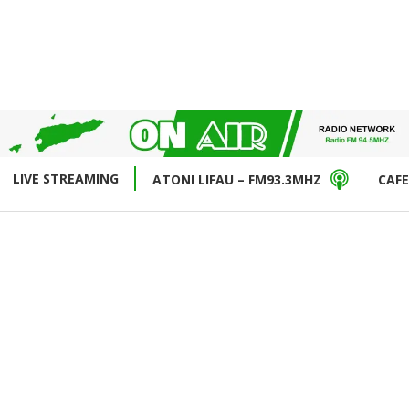
LIVE STREAMING
ATONI LIFAU – FM93.3MHZ
CAFE