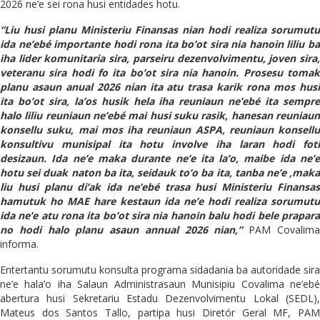
2026 ne’e sei rona husi entidades hotu.
“Liu husi planu Ministeriu Finansas nian hodi realiza sorumutu
ida ne’ebé importante hodi rona ita bo’ot sira nia hanoin liliu ba
iha lider komunitaria sira, parseiru dezenvolvimentu, joven sira,
veteranu sira hodi fo ita bo’ot sira nia hanoin. Prosesu tomak
planu asaun anual 2026 nian ita atu trasa karik rona mos husi
ita bo’ot sira, la’os husik hela iha reuniaun ne’ebé ita sempre
halo liliu reuniaun ne’ebé mai husi suku rasik, hanesan reuniaun
konsellu suku, mai mos iha reuniaun ASPA, reuniaun konsellu
konsultivu munisipal ita hotu involve iha laran hodi foti
desizaun. Ida ne’e maka durante ne’e ita la’o, maibe ida ne’e
hotu sei duak naton ba ita, seidauk to’o ba ita, tanba ne’e ,maka
liu husi planu di’ak ida ne’ebé trasa husi Ministeriu Finansas
hamutuk ho MAE hare kestaun ida ne’e hodi realiza sorumutu
ida ne’e atu rona ita bo’ot sira nia hanoin balu hodi bele prapara
no hodi halo planu asaun annual 2026 nian,”
PAM Covalim
informa.
Entertantu sorumutu konsulta programa sidadania ba autoridade sira
ne’e hala’o iha Salaun Administrasaun Munisipiu Covalima ne’ebé
abertura husi Sekretariu Estadu Dezenvolvimentu Lokal (SEDL),
Mateus dos Santos Tallo, partipa husi Diretór Geral MF, PAM