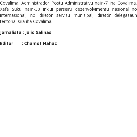
Covalima, Administrador Postu Administrativu na’in-7 iha Covalima,
Xefe Suku na’in-30 inklui parseiru dezenvolvimentu nasional no
internasional, no diretór servisu munisipal, diretór delegasaun
teritorial sira iha Covalima.
Jornalista : Julio Salinas
Editor : Chamot Nahac