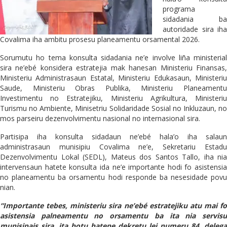
programa
sidadania ba
autoridade sira iha
Covalima iha ambitu prosesu planeamentu orsamental 2026.
Sorumutu ho tema konsulta sidadania ne’e involve liña ministerial
sira ne’ebé konsidera estratejia mak hanesan Ministeriu Finansas,
Ministeriu Administrasaun Estatal, Ministeriu Edukasaun, Ministeriu
Saude, Ministeriu Obras Publika, Ministeriu Planeamentu
Investimentu no Estratejiku, Ministeriu Agrikultura, Ministeriu
Turismu no Ambiente, Minisetriu Solidaridade Sosial no Inkluzaun, no
mos parseiru dezenvolvimentu nasional no internasional sira.
Partisipa iha konsulta sidadaun ne’ebé hala’o iha salaun
administrasaun munisipiu Covalima ne’e, Sekretariu Estadu
Dezenvolvimentu Lokal (SEDL), Mateus dos Santos Tallo, iha nia
intervensaun hatete konsulta ida ne’e importante hodi fo asistensia
no planeamentu ba orsamentu hodi responde ba nesesidade povu
nian.
“Importante tebes, ministeriu sira ne’ebé estratejiku atu mai fo
asistensia palneamentu no orsamentu ba ita nia servisu
munisipais sira, ita hotu hatene dekretu lei numeru 84, delega