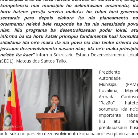
kompetensia mai munisipiu ho delimitasaun orsamentu, ita
hotu hatene presija servisu maka’as ho tulun husi governu
sentarais para depois elabora ita nia planeamentu no
orsamentu ne’ebé bele responde ba ita nia nesesidade povu
nian, liliu programa ba desentralizasaun poder lokal, atu
informa ba ita hotu katak prinsipiu fundamental husi konsulta
sidadania ida ne’e maka ita nia povu nia lian tenke orienta ba
jerasaun dezenvolvimentu nasaun nian, ida ne’e maka prinsipiu
ne’ebe ita kaer”
Informa Sekretariu Estadu Dezenvolvimentu Loka
(SEDL), Mateus dos Santos Tallo.
Prezidente
Autoridade
Munisipiu (PAM)
Covalima, Miguel
Armada Cardoso
“Razão” hatete
sorumutu ida ne’e
importante tebes
liliu atu rona
preokupasaun husi
xefe suku no parseiru dezenvolvimentu kona ba prosesu planu asaun