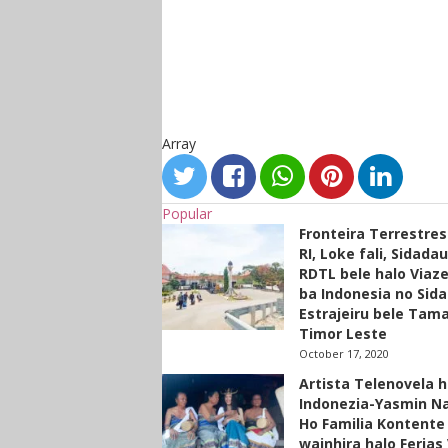
Array
Popular
Fronteira Terrestre
RI, Loke fali, Sidada
RDTL bele halo Viaze
ba Indonesia no Sid
Estrajeiru bele Tam
Timor Leste
October 17, 2020
Artista Telenovela h
Indonezia-Yasmin N
Ho Familia Kontente
wainhira halo Ferias 