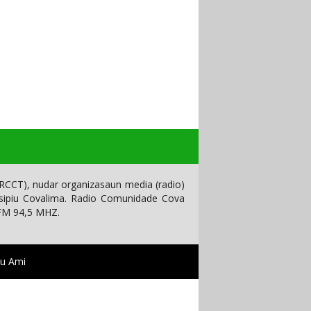
CCT), nudar organizasaun media (radio)
isipiu Covalima. Radio Comunidade Cova
 FM 94,5 MHZ.
tu Ami