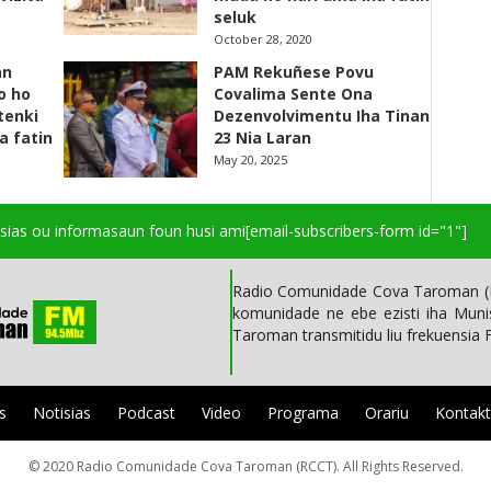
seluk
October 28, 2020
an
PAM Rekuñese Povu
o ho
Covalima Sente Ona
 tenki
Dezenvolvimentu Iha Tinan
a fatin
23 Nia Laran
May 20, 2025
isias ou informasaun foun husi ami
[email-subscribers-form id="1"]
Radio Comunidade Cova Taroman (R
komunidade ne ebe ezisti iha Mun
Taroman transmitidu liu frekuensia
s
Notisias
Podcast
Video
Programa
Orariu
Kontak
© 2020 Radio Comunidade Cova Taroman (RCCT). All Rights Reserved.