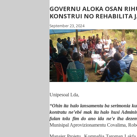
GOVERNU ALOKA OSAN RIHU
KONSTRUI NO REHABILITA 
September 23, 2024
Unipesoal Lda,
“Ohin ita halo lansamentu ba serimonia ku
kontratu ne’ebé mak ita halo husi Admini
fulan tolu fim do ano ida ne’e iha deze
Munisipal Aprovizionamentu Covalima, Rob
Manajer Projetu
Kompañia Taroman Lakfa Un