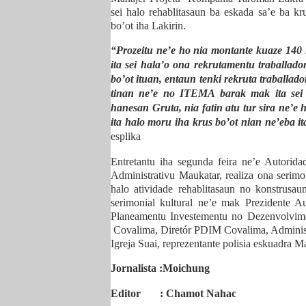
sei halo rehablitasaun ba eskada sa’e ba k
bo’ot iha Lakirin.
“Prozeitu ne’e ho nia montante kuaze 140 it
ita sei hala’o ona rekrutamentu traballado
bo’ot ituan, entaun tenki rekruta traballad
tinan ne’e no ITEMA barak mak ita sei re
hanesan Gruta, nia fatin atu tur sira ne’e 
ita halo moru iha krus bo’ot nian ne’eba i
esplika
Entretantu iha segunda feira ne’e Autorid
Administrativu Maukatar, realiza ona seri
halo atividade rehablitasaun no konstrusau
serimonial kultural ne’e mak Prezidente A
Planeamentu Investementu no Dezenvolvime
Covalima, Diretór PDIM Covalima, Administ
Igreja Suai, reprezentante polisia eskuadra M
Jornalista :Moichung
Editor
: Chamot Nahac