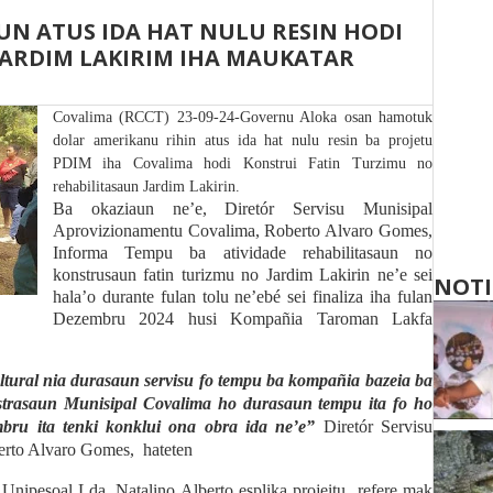
N ATUS IDA HAT NULU RESIN HODI
JARDIM LAKIRIM IHA MAUKATAR
Covalima (RCCT) 23-09-24-Governu Aloka osan hamotuk
dolar amerikanu rihin atus ida hat nulu resin ba projetu
PDIM iha Covalima hodi Konstrui Fatin Turzimu no
rehabilitasaun Jardim Lakirin.
Ba okaziaun ne’e, Diretór Servisu Munisipal
Aprovizionamentu Covalima, Roberto Alvaro Gomes,
Informa Tempu ba atividade rehabilitasaun no
konstrusaun fatin turizmu no Jardim Lakirin ne’e sei
NOTI
hala’o durante fulan tolu ne’ebé sei finaliza iha fulan
Dezembru 2024 husi Kompañia Taroman Lakfa
ltural nia durasaun servisu fo tempu ba kompañia bazeia ba
strasaun Munisipal Covalima ho durasaun tempu ita fo ho
mbru ita tenki konklui ona obra ida ne’e”
Diretór Servisu
erto Alvaro Gomes,
hateten
ipesoal Lda, Natalino Alberto esplika projeitu
refere mak