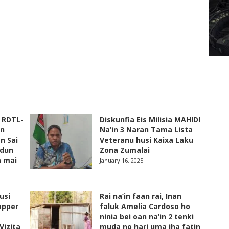
s RDTL-
Diskunfia Eis Milisia MAHIDI
un
Na’in 3 Naran Tama Lista
n Sai
Veteranu husi Kaixa Laku
adun
Zona Zumalai
a mai
January 16, 2025
usi
Rai na’in faan rai, Inan
apper
faluk Amelia Cardoso ho
ninia bei oan na’in 2 tenki
Vizita
muda no hari uma iha fatin