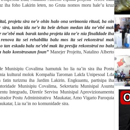
ruz iha foho Lakirin leten, no Gruta nomos moru hale’u kruz
al, projetu sira ne’e ohin halo ona serimonia ritual, ba oin
r sira, tanba ida ne’e ita bele dehan medan ida ne’ebé mak
or ne’ebé mak barak tanba projetu ida ne’e nia finalidade iha
nova ita sei rehabilita balu mos ita sei rekonstrui mak
ho tan eskada balu ne’ebé mak ita presija rekonstrui no balu
ta halo konstrusaun foun”
Manejer Projeitu, Natalino Alberto
ade Munisipiu Covalima hamutuk ho lia na’in sira iha Postu
monia kultural molok Kompañia Taroman Lakfa Unipesoal Lda
n fatin turizmu iha Jardim Lakirin. Engkuantu, partisipa iha
utoridade Munisipiu Covalima, Sekretariu Munisipal Asuntu
ntu Integradu, Diretór Servisu Munisipal Aprovizionamentu
rador Postu Administrativu
Maukatar, Amo Vigario Paroquia
aukatar, Lia na’in no komunidade sira.