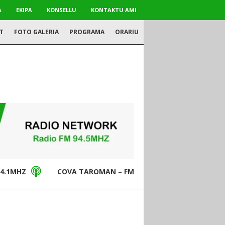
A
EKIPA
KONSELLU
KONTAKTU AMI
T
FOTO GALERIA
PROGRAMA
ORARIU
4.1MHZ
COVA TAROMAN – FM94.5MHZ
DON BO