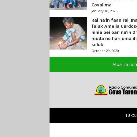
Covalima
January 10, 2025
Rai na’in faan rai, In
faluk Amelia Cardos
ninia bei oan na’in 2
muda no hari uma ih
seluk
October 29, 2020
Atualiza not
Faktu