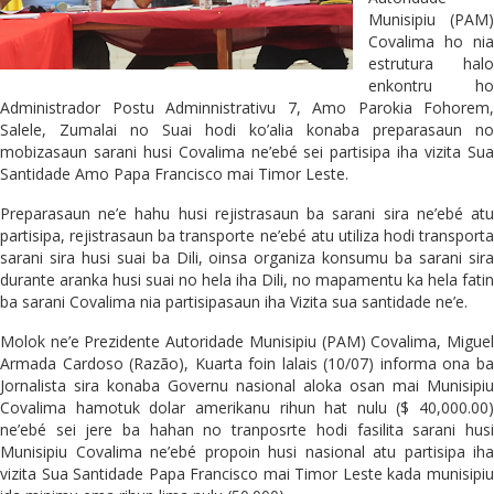
Munisipiu (PAM)
Covalima ho nia
estrutura halo
enkontru ho
Administrador Postu Adminnistrativu 7, Amo Parokia Fohorem,
Salele, Zumalai no Suai hodi ko’alia konaba preparasaun no
mobizasaun sarani husi Covalima ne’ebé sei partisipa iha vizita Sua
Santidade Amo Papa Francisco mai Timor Leste.
Preparasaun ne’e hahu husi rejistrasaun ba sarani sira ne’ebé atu
partisipa, rejistrasaun ba transporte ne’ebé atu utiliza hodi transporta
sarani sira husi suai ba Dili, oinsa organiza konsumu ba sarani sira
durante aranka husi suai no hela iha Dili, no mapamentu ka hela fatin
ba sarani Covalima nia partisipasaun iha Vizita sua santidade ne’e.
Molok ne’e Prezidente Autoridade Munisipiu (PAM) Covalima, Miguel
Armada Cardoso (Razão), Kuarta foin lalais (10/07) informa ona ba
Jornalista sira konaba Governu nasional aloka osan mai Munisipiu
Covalima hamotuk dolar amerikanu rihun hat nulu ($ 40,000.00)
ne’ebé sei jere ba hahan no tranposrte hodi fasilita sarani husi
Munisipiu Covalima ne’ebé propoin husi nasional atu partisipa iha
vizita Sua Santidade Papa Francisco mai Timor Leste kada munisipiu