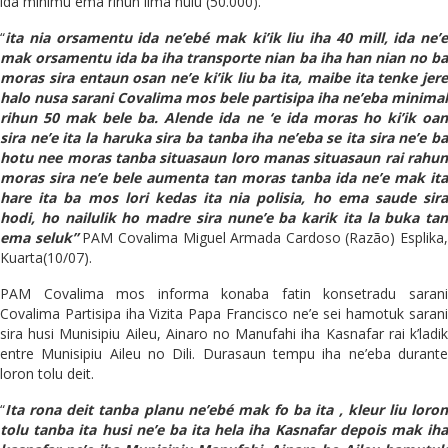
ida minimu ema rihun lima nulu (50.000).
“
ita nia orsamentu ida ne’ebé mak ki’
i
k liu iha 40 mill, ida ne’
e
mak orsamentu ida ba iha tra
n
sporte nian ba iha han nian no ba
moras sira entaun osan ne’
e
ki’ik liu ba ita, maibe ita tenke jere
halo nusa s
a
rani Covalima mos bele partisipa iha ne’
e
ba minimal
rihun 50 mak bele ba.
A
lende ida ne ‘
e
ida moras ho ki’ik oa
sira ne’
e
ita la haruka sira ba tanba iha ne’
e
ba se ita sira ne’
e
b
hotu
ne
e moras tanba situasaun loro manas situasaun rai rahu
moras sira ne’
e
bele aumenta tan moras tanba ida ne’
e
mak ita
hare it
a
ba mos lori kedas ita nia polisia, ho ema saude sir
hodi, ho nailulik ho madre sira nune’
e
ba karik ita la buka tan
ema seluk”
PAM Covalima Miguel Armada Cardoso (Razão) Esplika,
Kuarta(10/07).
PAM Covalima mos informa konaba fatin konsetradu sarani
Covalima Partisipa iha Vizita Papa Francisco ne’e sei hamotuk sarani
sira husi Munisipiu Aileu, Ainaro no Manufahi iha Kasnafar rai k’ladik
entre Munisipiu Aileu no Dili. Durasaun tempu iha ne’eba durante
loron tolu deit.
“
Ita rona deit tanba planu ne’ebé mak fo ba ita , kleur liu loron
tolu tanba ita husi ne’
e
ba ita hela iha Ka
s
nafar depois mak ih