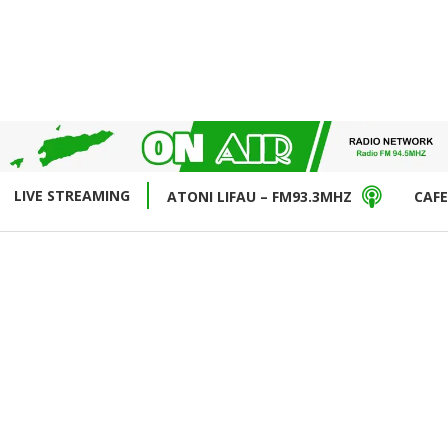
LIVE STREAMING
ATONI LIFAU – FM93.3MHZ
CAFE