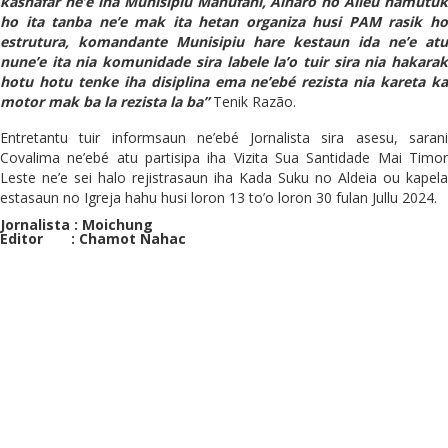
ka
s
nafar ne’
e
iha Munisipiu Manufahi, Ainar
o
ho Aileu hamutuk
ho ita tanba ne’
e
mak ita hetan organiza husi
PAM
rasik h
es
trutura, komandante Munisipiu hare kestaun ida ne’
e
atu
nune’
e
ita nia komunidade sira labele la’o tuir sira nia hakarak
hotu hotu tenke iha disiplina ema ne’ebé rezista nia kareta ka
motor mak ba la rezista la ba”
Tenik Razão.
Entretantu tuir informsaun ne’ebé Jornalista sira asesu, sarani
Covalima ne’ebé atu partisipa iha Vizita Sua Santidade Mai Timor
Leste ne’e sei halo rejistrasaun iha Kada Suku no Aldeia ou kapela
estasaun no Igreja hahu husi loron 13 to’o loron 30 fulan Jullu 2024.
Jornalista : Moichung
Editor : Chamot Nahac