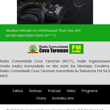
Atualiza notisias ou informasaun foun husi ami
[email-subscribers-form id="1"]
Radio Comunidade Cova Taroman (RCCT), nudar organizasaun
media (radio) komunidade ne ebe ezisti iha Munisipiu Covalima.
Radio Comunidade Cova Taroman transmitidu liu frekuensia FM 94,5
MHZ.
Faktus
Notisias
Podcast
Video
Programa
Orariu
Kontaktu Ami