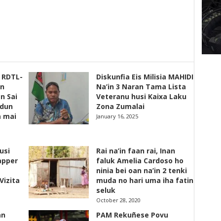
s RDTL-
Diskunfia Eis Milisia MAHIDI
un
Na’in 3 Naran Tama Lista
n Sai
Veteranu husi Kaixa Laku
adun
Zona Zumalai
a mai
January 16, 2025
usi
Rai na’in faan rai, Inan
apper
faluk Amelia Cardoso ho
ninia bei oan na’in 2 tenki
Vizita
muda no hari uma iha fatin
seluk
October 28, 2020
an
PAM Rekuñese Povu