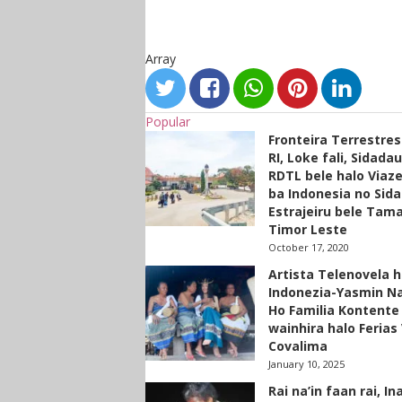
Array
Popular
Fronteira Terrestre
RI, Loke fali, Sidada
RDTL bele halo Viaze
ba Indonesia no Sid
Estrajeiru bele Tam
Timor Leste
October 17, 2020
Artista Telenovela h
Indonezia-Yasmin N
Ho Familia Kontente
wainhira halo Ferias 
Covalima
January 10, 2025
Rai na’in faan rai, In