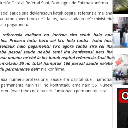
retór Ospital Referral Suai, Domingos de Fatima konfirma.
al saude sira deklarasaun katak ospital referensia maliana
a turno (over time) ne’e la los, basa dadaun ne’e ministeriu
halo pagamentu.
referensia maliana no inetrna sira seluk halo ona
los. Prosesu hotu hotu sei la’o hela tanba hahu husi
a seidauk halo pagamentu to’o agora tanba sira sei iha
aba pesoal saude ne’ebé temi iha konferensi pers iha
su umanu ne’ebé la los katak ospital referensia Suai iha
ontratadu 55 no total hamutuk 166 pesoal saude ne’ebé
ariu permanente deit
”
nia konfirma.
naba numeru professional saude iha ospital suai, hamotuk
u permanente na’in 111 no kontratadu ema na’in 55. Nune’e
tornu (over time) ne’e ba deit funsionariu permanente sira.