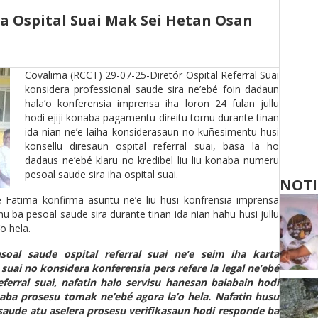
a Ospital Suai Mak Sei Hetan Osan
Covalima (RCCT) 29-07-25-Diretór Ospital Referral Suai
konsidera professional saude sira ne’ebé foin dadaun
hala’o konferensia imprensa iha loron 24 fulan jullu
hodi ejiji konaba pagamentu direitu tornu durante tinan
ida nian ne’e laiha konsiderasaun no kuñesimentu husi
konsellu diresaun ospital referral suai, basa la ho
dadaus ne’ebé klaru no kredibel liu liu konaba numeru
pesoal saude sira iha ospital suai.
NOTI
e Fatima konfirma asuntu ne’e liu husi konfrensia imprensa
nu ba pesoal saude sira durante tinan ida nian hahu husi jullu
o hela.
soal saude ospital referral suai ne’e seim iha karta
suai no konsidera konferensia pers refere la legal ne’ebé
ferral suai, nafatin halo servisu hanesan baiabain hodi
aba prosesu tomak ne’ebé agora la’o hela. Nafatin husu
saude atu aselera prosesu verifikasaun hodi responde ba