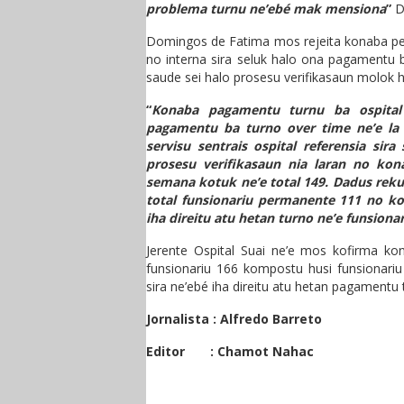
problema turnu ne’ebé mak mensiona
”
Di
Domingos de Fatima mos rejeita konaba peso
no interna sira seluk halo ona pagamentu b
saude sei halo prosesu verifikasaun molok 
“
Konaba pagamentu turnu ba ospital 
pagamentu ba turno over time ne’e la 
servisu sentrais ospital referensia sir
prosesu verifikasaun nia laran no kon
semana kotuk ne’e total 149. Dadus rekur
total funsionariu permanente 111 no k
iha direitu atu hetan turno ne’e funsion
Jerente Ospital Suai ne’e mos kofirma ko
funsionariu 166 kompostu husi funsionari
sira ne’ebé iha direitu atu hetan pagamentu 
Jornalista : Alfredo Barreto
Editor : Chamot Nahac