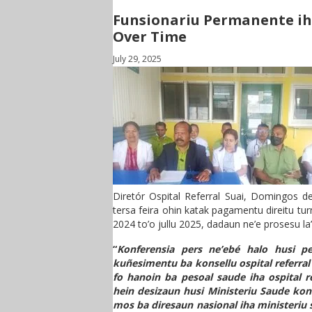
Funsionariu Permanente ih
Over Time
July 29, 2025
Diretór Ospital Referral Suai, Domingos d
tersa feira ohin katak pagamentu direitu tur
2024 to’o jullu 2025, dadaun ne’e prosesu la’
“
Konferensia pers ne’ebé halo husi pe
kuñesimentu ba konsellu ospital referral 
fo hanoin ba pesoal saude iha ospital re
hein desizaun husi Ministeriu Saude kon
mos ba diresaun nasional iha ministeriu 