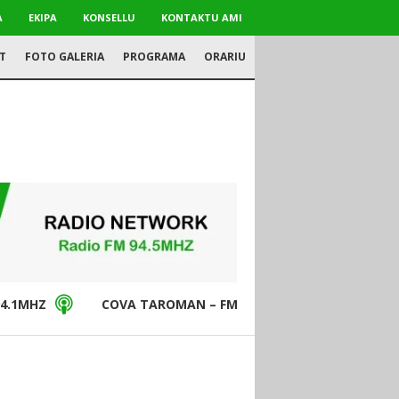
A
EKIPA
KONSELLU
KONTAKTU AMI
T
FOTO GALERIA
PROGRAMA
ORARIU
4.1MHZ
COVA TAROMAN – FM94.5MHZ
DON BO