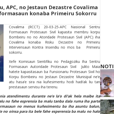
, APC, no Jestaun Dezastre Covalima
 formasaun konaba Primeiru Sokorru
Covalima (RCCT) 20-03-25-APC Nasional Sentru
Formasaun Protesaun Sivil kapasita membru korpu
Bombeiru no no Atoridade Protesaun Sivil (APC) iha
Covalima konaba Risku Dezastre no Primeiru
Intervensaun Kontra Insendiu no mos ba Primeiru
sokorru.
Xefe Komisaun Sientifiku no Pedagoziku Iha Sentru
NOTI
Formasaun Autoridade Protesaun Sivil Julito Maia
hatete kapasitasaun ba Funsionariu Protesaun Sivil ho
Korpu Bombeiru no Jestaun Dezastre Munisipal ne’e
atu hasa’e sira nia kuñesimentu hodi hadi’ak liu tan
prestasaun servisu iha terenu.
 nia atendimentu durante ne’e la’o di’ak hela maibe ita
alu no fahe esprensia ba malu tanba dala ruma iha parte
formasaun no menus kuñesimentu ba iha asuntu balun,
e no oinsa para ita bele fahe esperensia ba malu no halo