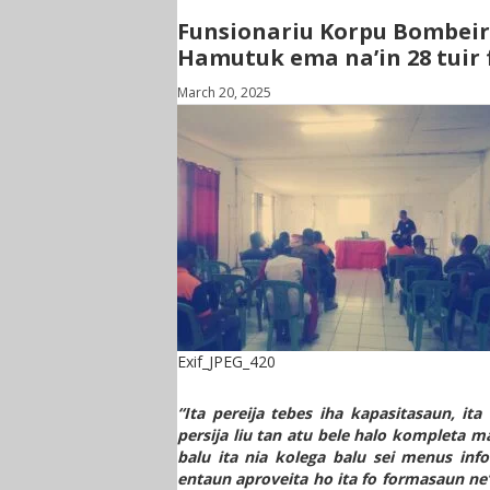
Funsionariu Korpu Bombeiru
Hamutuk ema na’in 28 tuir
March 20, 2025
Exif_JPEG_420
“Ita pereija tebes iha kapasitasaun, ita
persija liu tan atu bele halo kompleta m
balu ita nia kolega balu sei menus in
entaun aproveita ho ita fo formasaun ne’