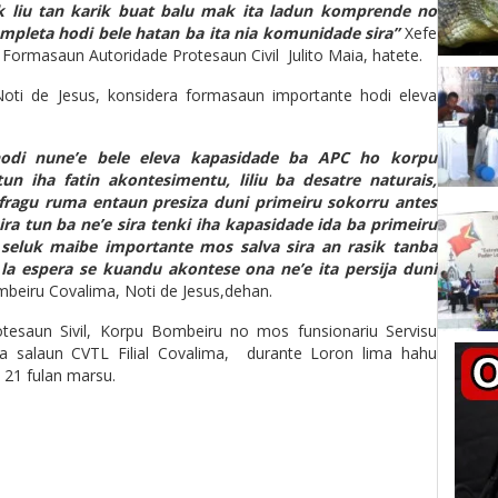
k liu tan karik buat balu mak ita ladun komprende no
ompleta hodi bele hatan ba ita nia komunidade sira”
Xefe
 Formasaun Autoridade Protesaun Civil Julito Maia, hatete.
ti de Jesus, konsidera formasaun importante hodi eleva
hodi nune’e bele eleva kapasidade ba APC ho korpu
n iha fatin akontesimentu, liliu ba desatre naturais,
ragu ruma entaun presiza duni primeiru sokorru antes
ira tun ba ne’e sira tenki iha kapasidade ida ba primeiru
eluk maibe importante mos salva sira an rasik tanba
la espera se kuandu akontese ona ne’e ita persija duni
eiru Covalima, Noti de Jesus,dehan.
tesaun Sivil, Korpu Bombeiru no mos funsionariu Servisu
iha salaun CVTL Filial Covalima, durante Loron lima hahu
n 21 fulan marsu.