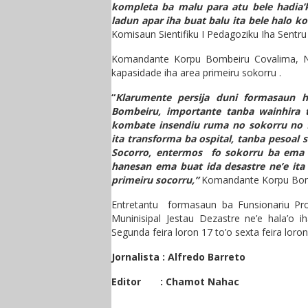
kompleta ba malu para atu bele hadia’
ladun apar iha buat balu ita bele halo k
Komisaun Sientifiku I Pedagoziku Iha Sentru
Komandante Korpu Bombeiru Covalima, No
kapasidade iha area primeiru sokorru .
“
Klarumente persija duni formasaun 
Bombeiru, importante tanba wainhira tu
kombate insendiu ruma no sokorru no f
ita transforma ba ospital, tanba pesoal s
Socorro, entermos fo sokorru ba ema s
hanesan ema buat ida desastre ne’e ita 
primeiru socorru,”
Komandante Korpu Bomb
Entretantu formasaun ba Funsionariu Pro
Muninisipal Jestau Dezastre ne’e hala’o 
Segunda feira loron 17 to’o sexta feira loro
Jornalista : Alfredo Barreto
Editor : Chamot Nahac