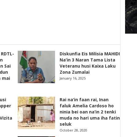
s RDTL-
Diskunfia Eis Milisia MAHIDI
un
Na’in 3 Naran Tama Lista
n Sai
Veteranu husi Kaixa Laku
adun
Zona Zumalai
a mai
January 16, 2025
usi
Rai na’in faan rai, Inan
apper
faluk Amelia Cardoso ho
ninia bei oan na’in 2 tenki
Vizita
muda no hari uma iha fatin
seluk
October 28, 2020