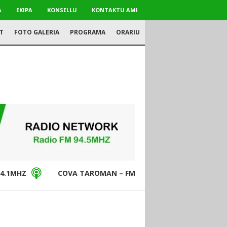
A
EKIPA
KONSELLU
KONTAKTU AMI
T
FOTO GALERIA
PROGRAMA
ORARIU
4.1MHZ
COVA TAROMAN – FM94.5MHZ
DON BO