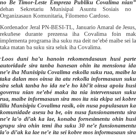
no Be Timor-Leste Empreza Publiku Covalima nian”
dehan Sekretariu Munisipal Asuntu Sosiais no
Organizasaun Komunitaria, Filom
e
no Cardoso.
K
ordenador Jeral PN-BESI-TL, Januario Amaral de Jesus,
rekuñese durante prezensa iha Covalima
foin ma
implementa programa
iha suku rua deit ne’ebé
maibe sei la
taka matan ba suku sira seluk iha Covalima.
Loos duni ha’u hanoin rekomendasaun husi parte
“
autoridade sira tanba hanesan ohin ita mensiona ida
ne’e iha Munisipiu Covalima eskolla suku rua, maibe la
taka dalan mos oinsa ita atu rekolla informasaun suku
sira seluk tanba ho ida ne’e ho kbi’it oinsa apoiu husi
governu nian ne’ebé maka ita nia intervensaun suku
rua, maibe informasaun sira mos ita nia ekipa sei kobre
liliu Munisipiu Covalima rasik, oin nusa populasaun ka
komunidade asesu ba be, oin nusa funsionamentu sira
ne’e la’o di’ak ka lae, konaba fornesimentu ohin husi
grupu sira ohin temi iha suku 30 ne’e funsionamentu
la’o di’ak ka lae ne’e ita sei kobre mos informasaun sira