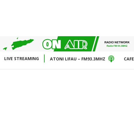
LIVE STREAMING
ATONI LIFAU – FM93.3MHZ
CAFE