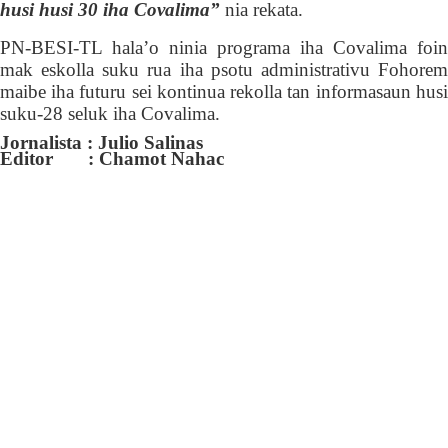
husi husi 30 iha Covalima”
nia rekata.
PN-BESI-TL
hala’o ninia programa iha
Covalima
foin
mak
eskolla
suku rua iha psotu administrativu Fohore
maibe
iha
futuru sei
kontinua
rekolla
tan
informasaun husi
suku-28 seluk iha Covalima.
Jornalista : Julio Salinas
Editor : Chamot Nahac