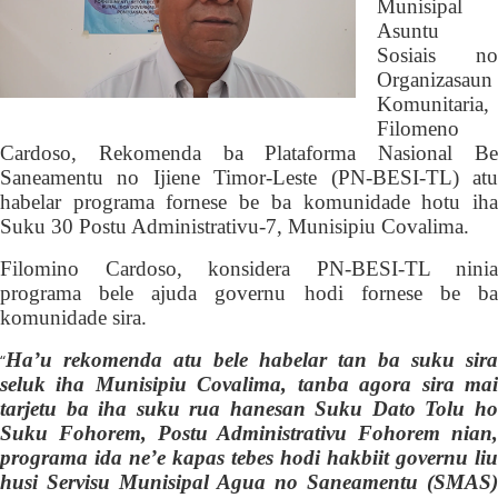
Munisipal
Asuntu
Sosiais no
Organizasaun
Komunitaria,
Filom
e
no
Cardoso, Rekomenda ba Plataforma Nasional Be
Saneamentu no Ijiene Timor-Leste (PN-BESI-TL) atu
habelar programa fornese be ba komunidade hotu iha
Suku 30 Postu Administrativu-7, Munisipiu Covalima.
Filomino Cardoso,
konsidera
PN-BESI-TL
ninia
programa bele ajuda governu hodi fornese be ba
komunidade sira.
Ha’u rekomenda atu bele habelar tan ba suku sira
“
seluk iha Munisipiu Covalima, tanba agora sira mai
tarjetu ba iha suku rua hanesan Suku Dato Tolu ho
Suku Fohorem, Postu Administrativu Fohorem nian,
programa ida ne’e kapas tebes hodi hakbiit governu liu
husi Servisu Munisipal Agua no Saneamentu (SMAS)