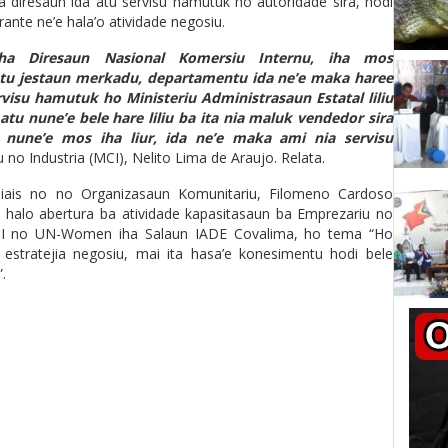
na diresaun ida atu servisu hamutuk ho autoridade sira, hodi
nte ne’e hala’o atividade negosiu.
iha Diresaun Nasional Komersiu Internu, iha mos
tu jestaun merkadu, departamentu ida ne’e maka haree
visu hamutuk ho Ministeriu Administrasaun Estatal liliu
atu nune’e bele hare liliu ba ita nia maluk vendedor sira
nune’e mos iha liur, ida ne’e maka ami nia servisu
u no Industria (MCI), Nelito Lima de Araujo. Relata.
siais no no Organizasaun Komunitariu, Filomeno Cardoso
ira halo abertura ba atividade kapasitasaun ba Emprezariu no
CI no UN-Women iha Salaun IADE Covalima, ho tema “Ho
estratejia negosiu, mai ita hasa’e konesimentu hodi bele
an”.