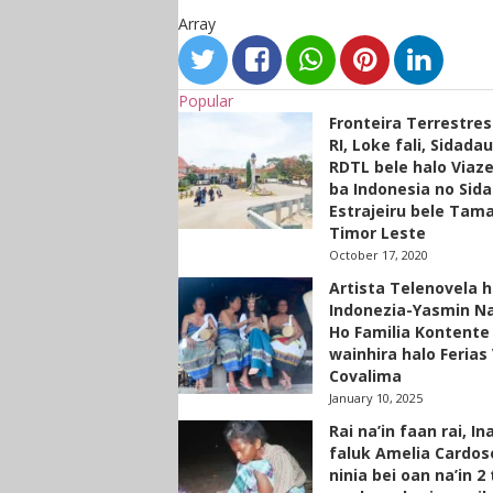
Array
Popular
Fronteira Terrestre
RI, Loke fali, Sidada
RDTL bele halo Viaze
ba Indonesia no Sid
Estrajeiru bele Tam
Timor Leste
October 17, 2020
Artista Telenovela h
Indonezia-Yasmin N
Ho Familia Kontente
wainhira halo Ferias 
Covalima
January 10, 2025
Rai na’in faan rai, In
faluk Amelia Cardos
ninia bei oan na’in 2