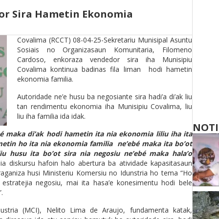
or Sira Hametin Ekonomia
Covalima (RCCT) 08-04-25-Sekretariu Munisipal Asuntu
Sosiais no Organizasaun Komunitaria, Filomeno
Cardoso, enkoraza vendedor sira iha Munisipiu
Covalima kontinua badinas fila liman hodi hametin
ekonomia familia.
Autoridade ne’e husu ba negosiante sira hadi’a di’ak liu
tan rendimentu ekonomia iha Munisipiu Covalima, liu
liu iha familia ida idak.
NOTI
bé maka di’ak hodi hametin ita nia ekonomia liliu iha ita
metin ho ita nia ekonomia familia ne’ebé maka ita bo’ot
 liu husu ita bo’ot sira nia negosiu ne’ebé maka hala’o
ia diskursu hafoin halo abertura ba atividade kapasitasaun
raganiza husi Ministeriu Komersiu no Idunstria ho tema “Ho
estratejia negosiu, mai ita hasa’e konesimentu hodi bele
an”.
dustria (MCI), Nelito Lima de Araujo, fundamenta katak,