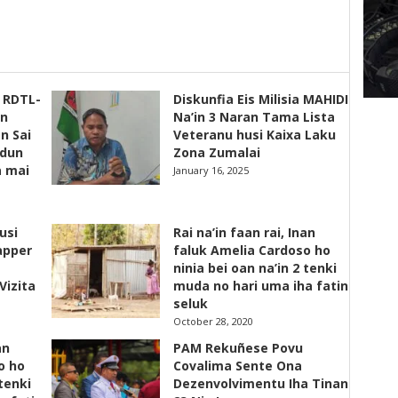
s RDTL-
Diskunfia Eis Milisia MAHIDI
un
Na’in 3 Naran Tama Lista
n Sai
Veteranu husi Kaixa Laku
adun
Zona Zumalai
a mai
January 16, 2025
usi
Rai na’in faan rai, Inan
apper
faluk Amelia Cardoso ho
ninia bei oan na’in 2 tenki
Vizita
muda no hari uma iha fatin
seluk
October 28, 2020
an
PAM Rekuñese Povu
o ho
Covalima Sente Ona
 tenki
Dezenvolvimentu Iha Tinan