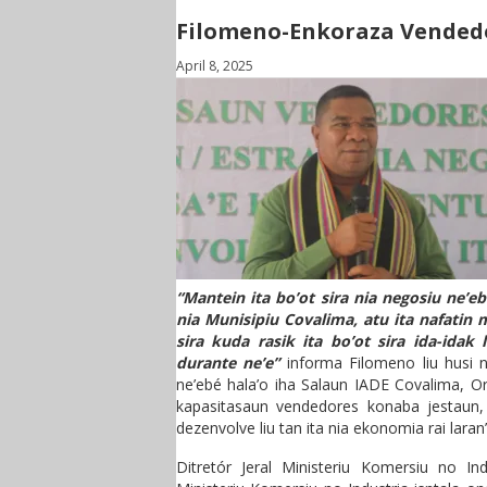
Filomeno-Enkoraza Vended
April 8, 2025
“Mantein ita bo’ot sira nia negosiu ne’e
nia Munisipiu Covalima, atu ita nafatin 
sira kuda rasik ita bo’ot sira ida-idak
durante ne’e”
informa Filomeno liu husi n
ne’ebé hala’o iha Salaun IADE Covalima, O
kapasitasaun vendedores konaba jestaun, 
dezenvolve liu tan ita nia ekonomia rai lar
Ditretór Jeral Ministeriu Komersiu no In