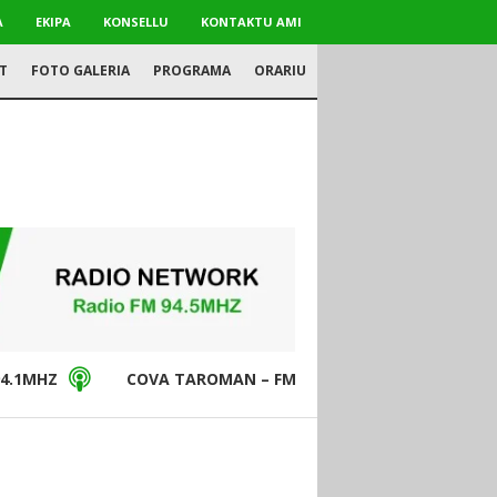
A
EKIPA
KONSELLU
KONTAKTU AMI
T
FOTO GALERIA
PROGRAMA
ORARIU
4.1MHZ
COVA TAROMAN – FM94.5MHZ
DON BO