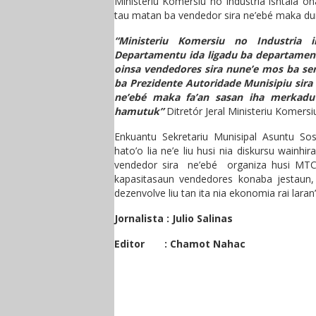
Ministeriu Komersiu no Industria isntala o
tau matan ba vendedor sira ne’ebé maka dura
“Ministeriu Komersiu no Industria 
Departamentu ida ligadu ba departamen
oinsa vendedores sira nune’e mos ba ser
ba Prezidente Autoridade Munisipiu sira 
ne’ebé maka fa’an sasan iha merkadu 
hamutuk”
Ditretór Jeral Ministeriu Komersi
Enkuantu Sekretariu Munisipal Asuntu So
hato’o lia ne’e liu husi nia diskursu wainh
vendedor sira ne’ebé organiza husi MT
kapasitasaun vendedores konaba jestaun, 
dezenvolve liu tan ita nia ekonomia rai lar
Jornalista : Julio Salinas
Editor : Chamot Nahac