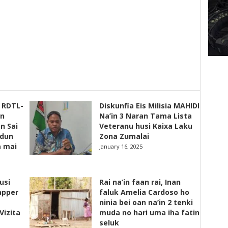
s RDTL-
Diskunfia Eis Milisia MAHIDI
un
Na’in 3 Naran Tama Lista
n Sai
Veteranu husi Kaixa Laku
adun
Zona Zumalai
a mai
January 16, 2025
usi
Rai na’in faan rai, Inan
apper
faluk Amelia Cardoso ho
ninia bei oan na’in 2 tenki
Vizita
muda no hari uma iha fatin
seluk