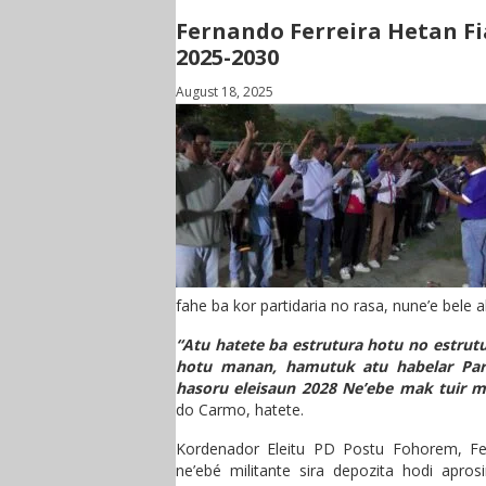
Fernando Ferreira Hetan Fi
2025-2030
August 18, 2025
fahe ba kor partidaria no rasa, nune’e bele
“Atu hatete ba estrutura hotu no estrutu
hotu manan, hamutuk atu habelar Par
hasoru eleisaun 2028 Ne’ebe mak tuir m
do Carmo, hatete.
Kordenador Eleitu PD Postu Fohorem, Fe
ne’ebé militante sira depozita hodi apros