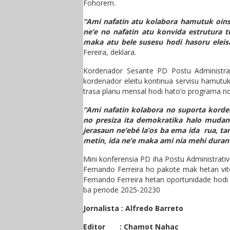
Fohorem.
“Ami nafatin atu kolabora hamutuk oin
ne’e no nafatin atu konvida estrutura 
maka atu bele susesu hodi hasoru eleis
Fereira, deklara.
Kordenador Sesante PD Postu Administra
kordenador eleitu kontinua servisu hamutuk
trasa planu mensal hodi hato’o programa no 
“Ami nafatin kolabora no suporta korden
no presiza ita demokratika halo mudans
jerasaun ne’ebé la’os ba ema ida rua, ta
metin, ida ne’e maka ami nia mehi durant
Mini konferensia PD iha Postu Administrativ
Fernando Ferreira ho pakote mak hetan vito
Fernando Ferreira hetan oportunidade hodi 
ba periode 2025-20230
Jornalista : Alfredo Barreto
Editor : Chamot Nahac