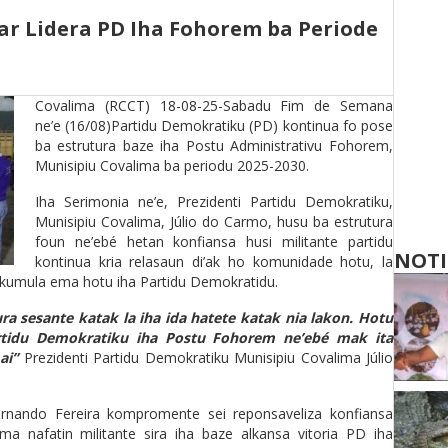
ar Lidera PD Iha Fohorem ba Periode
Covalima (RCCT) 18-08-25-Sabadu Fim de Semana
ne’e (16/08)Partidu Demokratiku (PD) kontinua fo pose
ba estrutura baze iha Postu Administrativu Fohorem,
Munisipiu Covalima ba periodu 2025-2030.
Iha Serimonia ne’e, Prezidenti Partidu Demokratiku,
Munisipiu Covalima, Júlio do Carmo, husu ba estrutura
foun ne’ebé hetan konfiansa husi militante partidu
NOTI
kontinua kria relasaun di’ak ho komunidade hotu, la
 akumula ema hotu iha Partidu Demokratidu.
ra sesante katak la iha ida hatete katak nia lakon. Hotu
tidu Demokratiku iha Postu Fohorem ne’ebé mak ita
ai”
Prezidenti Partidu Demokratiku Munisipiu Covalima Júlio
rnando Fereira kompromente sei reponsaveliza konfiansa
ima nafatin militante sira iha baze alkansa vitoria PD iha