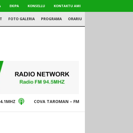
A
EKIPA
KONSELLU
KONTAKTU AMI
T
FOTO GALERIA
PROGRAMA
ORARIU
4.1MHZ
COVA TAROMAN – FM94.5MHZ
DON BO