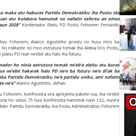
sa maka atu haburas Partidu Demokratiku iha Postu ida
tuan atu kolabora hamutuk no nafatin esforsu an oinsa
aun 2028”
Kordenador Eleitu PD Postu Fohorem Fernando
tivu Fohorem, Alarico Agustinho prontu no husu mos ba
 ho militante no mos estrutura tomak iha Aldeia to’o Postu,
planu PD nian ne’ebé atu halo iha futuru.
ador ho ninia estrutura tomak ne’eb’e eleitu atu buras
a ne’ebé hakarak halo PD ne’e ba futuru ne’e di’ak ba
nba Partidu Demokratiku ne’e partidu uniku, ami nafatin
e ne’e”
Alarico Agustinho, dehan.
u Fohorem, konfresista sira aprejenta pakote rua, iha ne’ebé
ria ho votus 75 husi konfresista hamotuk na’in 122, nune’e
lider Partidu Demokratiku iha Postu Administrativu Fohorem