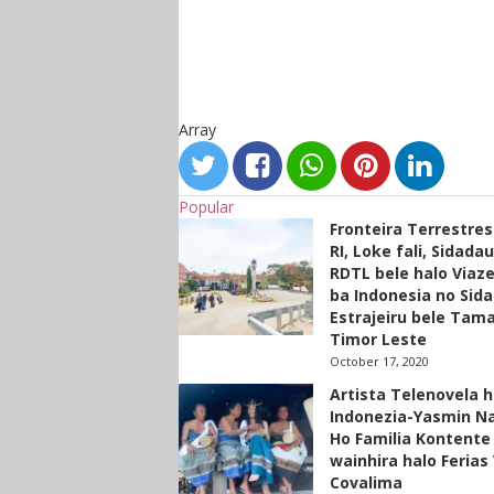
Array
Popular
Fronteira Terrestre
RI, Loke fali, Sidada
RDTL bele halo Viaze
ba Indonesia no Sid
Estrajeiru bele Tam
Timor Leste
October 17, 2020
Artista Telenovela h
Indonezia-Yasmin N
Ho Familia Kontente
wainhira halo Ferias 
Covalima