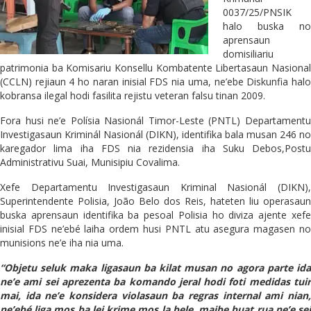
0037/25/PNSIK
halo buska no
aprensaun
domisiliariu
patrimonia ba Komisariu Konsellu Kombatente Libertasaun Nasional
(CCLN) rejiaun 4 ho naran inisial FDS nia uma, ne’ebe Diskunfia halo
kobransa ilegal hodi fasilita rejistu veteran falsu tinan 2009.
Fora husi ne’e Polísia Nasionál Timor-Leste (PNTL) Departamentu
Investigasaun Kriminál Nasionál (DIKN), identifika bala musan 246 no
karegador lima iha FDS nia rezidensia iha Suku Debos,Postu
Administrativu Suai, Munisipiu Covalima.
Xefe Departamentu Investigasaun Kriminal Nasionál (DIKN),
Superintendente Polisia, João Belo dos Reis, hateten liu operasaun
buska aprensaun identifika ba pesoal Polisia ho diviza ajente xefe
inisial FDS ne’ebé laiha ordem husi PNTL atu asegura magasen no
munisions ne’e iha nia uma.
“Objetu seluk maka ligasaun ba kilat musan no agora parte ida
ne’e ami sei aprezenta ba komando jeral hodi foti medidas tuir
mai, ida ne’e konsidera violasaun ba regras internal ami nian,
ne’ebé liga mos ba lei krime mos la bele, maibe buat rua ne’e sei