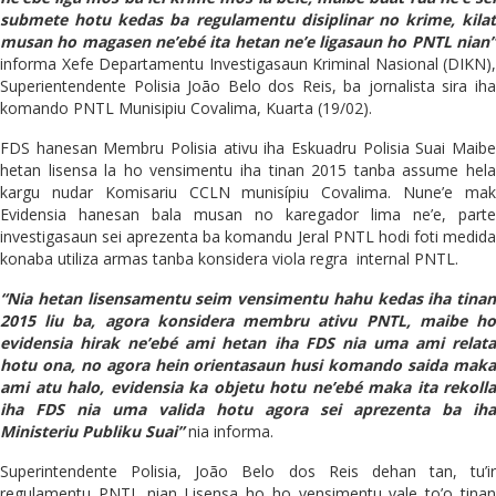
submete hotu kedas ba regulamentu disiplinar no krime, kilat
musan ho magasen ne’ebé ita hetan ne’e ligasaun ho PNTL nian”
informa Xefe Departamentu Investigasaun Kriminal Nasional (DIKN),
Superientendente Polisia Joāo Belo dos Reis, ba jornalista sira iha
komando PNTL Munisipiu Covalima, Kuarta (19/02).
FDS hanesan Membru Polisia ativu iha Eskuadru Polisia Suai Maibe
hetan lisensa la ho vensimentu iha tinan 2015 tanba assume hela
kargu nudar Komisariu CCLN munisípiu Covalima. Nune’e mak
Evidensia hanesan bala musan no karegador lima ne’e, parte
investigasaun sei aprezenta ba komandu Jeral PNTL hodi foti medida
konaba utiliza armas tanba konsidera viola regra internal PNTL.
“Nia hetan lisensamentu seim vensimentu hahu kedas iha tinan
2015 liu ba, agora konsidera membru ativu PNTL, maibe ho
evidensia hirak ne’ebé ami hetan iha FDS nia uma ami relata
hotu ona, no agora hein orientasaun husi komando saida maka
ami atu halo, evidensia ka objetu hotu ne’ebé maka ita rekolla
iha FDS nia uma valida hotu agora sei aprezenta ba iha
Ministeriu Publiku Suai”
nia informa.
Superintendente Polisia, João Belo dos Reis dehan tan, tu’ir
regulamentu PNTL nian Lisensa ho ho vensimentu vale to’o tinan