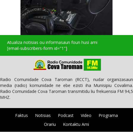
Atualiza notisias ou informasaun foun husi ami
[email-subscribers-form id="1"]
Radio Comunidade Cova Taroman (RCCT), nudar organizasaun
media (radio) komunidade ne ebe ezisti iha Munisipiu Covalima.
Radio Comunidade Cova Taroman transmitidu liu frekuensia FM 94,5
MHZ.
Faktus
Notisias
Podcast
Video
Programa
Orariu
Kontaktu Ami