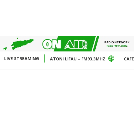
LIVE STREAMING
ATONI LIFAU – FM93.3MHZ
CAFE