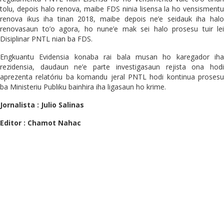
tolu, depois halo renova, maibe FDS ninia lisensa la ho vensismentu
renova ikus iha tinan 2018, maibe depois ne’e seidauk iha halo
renovasaun to’o agora, ho nune’e mak sei halo prosesu tuir lei
Disiplinar PNTL nian ba FDS.
Engkuantu Evidensia konaba rai bala musan ho karegador iha
rezidensia, daudaun ne’e parte investigasaun rejista ona hodi
aprezenta relatóriu ba komandu jeral PNTL hodi kontinua prosesu
ba Ministeriu Publiku bainhira iha ligasaun ho krime.
Jornalista : Julio Salinas
Editor : Chamot Nahac