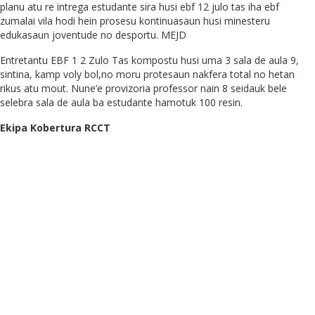
planu atu re intrega estudante sira husi ebf 12 julo tas iha ebf
zumalai vila hodi hein prosesu kontinuasaun husi minesteru
edukasaun joventude no desportu. MEJD
Entretantu EBF 1 2 Zulo Tas kompostu husi uma 3 sala de aula 9,
sintina, kamp voly bol,no moru protesaun nakfera total no hetan
rikus atu mout. Nune’e provizoria professor nain 8 seidauk bele
selebra sala de aula ba estudante hamotuk 100 resin.
Ekipa Kobertura RCCT