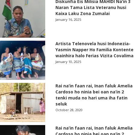
Diskunfia Eis Milisia MAHIDI Na’in 3
Naran Tama Lista Veteranu husi
Kaixa Laku Zona Zumalai
January 16, 2025
Artista Telenovela husi Indonezia-
Yasmin Napper Ho Familia Kontente
wainhira halo Ferias Vizita Covalima
January 10, 2025
Rai na’in faan rai, Inan faluk Amelia
Cardoso ho ninia bei oan na’in 2
tenki muda no hari uma iha fatin
seluk
October 28, 2020
Rai na’in faan rai, Inan faluk Amelia
Cardoso ho ninia bei oan na’in 2