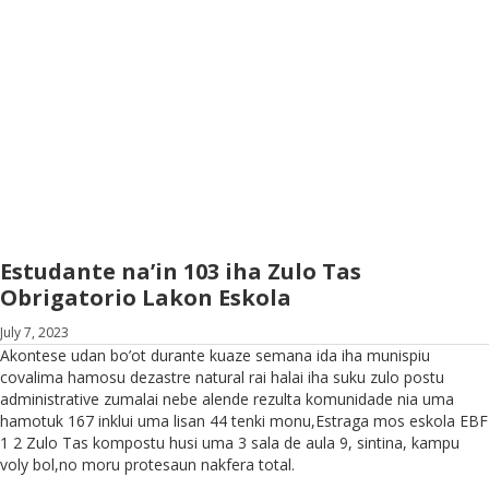
Estudante na’in 103 iha Zulo Tas
Obrigatorio Lakon Eskola
July 7, 2023
Akontese udan bo’ot durante kuaze semana ida iha munispiu
covalima hamosu dezastre natural rai halai iha suku zulo postu
administrative zumalai nebe alende rezulta komunidade nia uma
hamotuk 167 inklui uma lisan 44 tenki monu,Estraga mos eskola EBF
1 2 Zulo Tas kompostu husi uma 3 sala de aula 9, sintina, kampu
voly bol,no moru protesaun nakfera total.