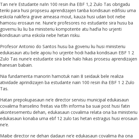
Tan ne’e Estudante na’in 100 resin iha EBF 1,2 Zulo Tas obrigadu
tenki para husi propsesu aprendizajen tanba kondisaun edifisiu uma
eskola nakfera grave ameasa mout, kauza husi udan bot nebe
hamosu erosaun ne. Nune’e profesores no estudante sira husu ba
governu liu liu ba ministeriu kompotente atu had’ia ho urjenti
kondisaun uma eskola nebe hetan risku.
Profesor Antonio do Santos husu ba govenu liu husi ministeriu
edukasaun atu bele apoiu ho urjente hodi hadia kondisaun EBF 1 2
Zulo Tas nune’e estudante sira bele halo hikas prosesu aprendizajen
hanesan babain.
Nia fundamenta manorin hamotuk nain 8 seidauk bele realiza
atividade aprindizajen ba estudante nain 100 resin iha EBF 1 2 Zulo
Tas.
Hatan prepokupasaun ne’e director servisu municipal edukasaun
covalima franselino freitas via tlfn informa ba suai post husi fatin
akontesementu dehan, edukasaun covalima relata ona ba ministeriu
edukasaun konaba uma ebf 12 zulo tas hetan estragus husi erosaun
ne’e.
Maibe director ne dehan dadaun ne’e edukasaun covalima iha ona