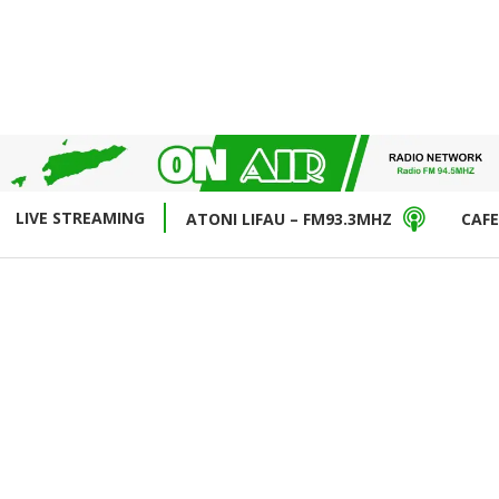
LIVE STREAMING
ATONI LIFAU – FM93.3MHZ
CAFE