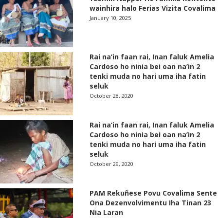
wainhira halo Ferias Vizita Covalima
January 10, 2025
Rai na’in faan rai, Inan faluk Amelia
Cardoso ho ninia bei oan na’in 2
tenki muda no hari uma iha fatin
seluk
October 28, 2020
Rai na’in faan rai, Inan faluk Amelia
Cardoso ho ninia bei oan na’in 2
tenki muda no hari uma iha fatin
seluk
October 29, 2020
PAM Rekuñese Povu Covalima Sente
Ona Dezenvolvimentu Iha Tinan 23
Nia Laran