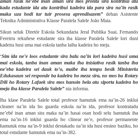
aman rasik ne’ebé inan aman sira mos prontu sira kontribui atu
kada estudante ida atu kontribui kadeira ida para sira na’in rasik
maka uza hodi tur tuir prosesu aprendisazem”
dehan Asistente
Teknika Administrativa Klasse Paralela Salele João Maia.
Sikun seluk Diretór Eskola Se
k
undaria
J
eral Publika Suai, Fernando
Fereirra rekuñese estudante sira iha klasse Paralela Salele lori duni
kadeira husi uma mai eskola tanba laiha kadeira ho meja.
“
Sim ida ne’e loos estudante sira balu na’in lori kadeira husi uma
mai eskola, tanba inan aman maka iha inisiativa rasik tanba iha
ne’eba kadeira sei dauk to’o, maibe iha tempu besik Ministeriu
Edukasaun sei responde ba kadeira ho meza sira, no mos ba Rotary
Dili ho Rotary Lafaek sira mos hanoin hela atu siporta kadeira ho
meja iha klasse Paralela Salele”
nia informa.
I
ha k
l
ase Paralela Salele total profesor hamutuk ema na’in-26 inklu
cleaner na’in ida ho guarda eskola na’in ida, profesor kontratadu
ne’ebé inan aman sira maka na’in hasai osan hodi selu hamutuk iha
ema na’in-16 inklui guarda ho clinear ne’e, profesor permanente
hamutuk ema na’in-9 inklui destakadu na’in ida husi ensino baziku,
ho
total estudante hamutuk ema na’in-382.