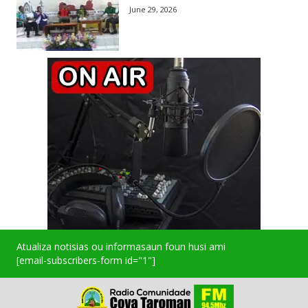
June 29, 2026
Atualiza notisias ou informasaun foun husi ami
[email-subscribers-form id="1"]