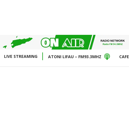
LIVE STREAMING
ATONI LIFAU – FM93.3MHZ
CAFE