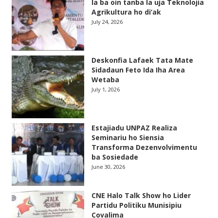
la ba oin tanba la uja Teknolojia
Agrikultura ho di’ak
July 24, 2026
Deskonfia Lafaek Tata Mate
Sidadaun Feto Ida Iha Area
Wetaba
July 1, 2026
Estajiadu UNPAZ Realiza
Seminariu ho Siensia
Transforma Dezenvolvimentu
ba Sosiedade
June 30, 2026
CNE Halo Talk Show ho Lider
Partidu Politiku Munisipiu
Covalima