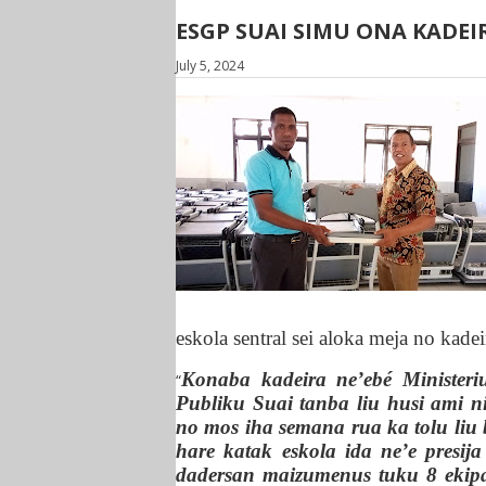
ESGP SUAI SIMU ONA KADEI
July 5, 2024
eskola sentral sei aloka meja no kade
Konaba kadeira ne’ebé Minister
“
Publiku Suai tanba liu husi ami n
no mos iha semana rua ka tolu liu 
hare katak eskola ida ne’e presi
dadersan maizumenus tuku 8 ekipa