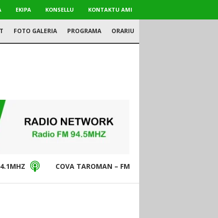
A
EKIPA
KONSELLU
KONTAKTU AMI
T
FOTO GALERIA
PROGRAMA
ORARIU
4.1MHZ
COVA TAROMAN – FM94.5MHZ
DON BO