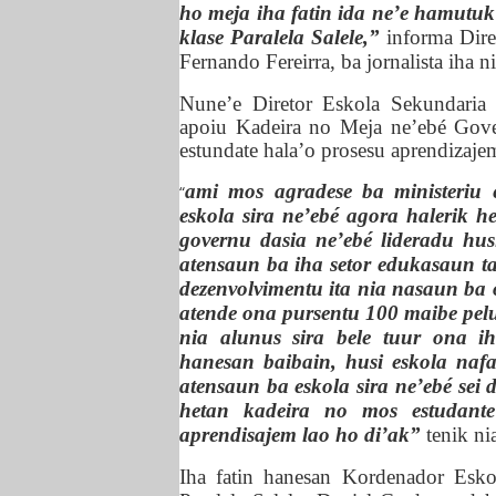
ho meja iha fatin ida ne’e hamutuk 
klase Paralela Salele,”
in
f
orma Dire
Fernando Fereirra, ba jornalista iha 
Nune’e Diretor Eskola Sekundaria 
apoiu Kadeira no Meja ne’ebé Gover
estundate hala’o prosesu aprendizajem
ami mos agradese ba ministeriu
“
eskola sira ne’ebé agora halerik h
governu dasia ne’ebé lideradu 
atensaun ba iha setor edukasaun ta
dezenvolvimentu ita nia nasaun ba o
atende ona pursentu 100 maibe pelu
nia alunus sira bele tuur ona ih
hanesan baibain, husi eskola naf
atensaun ba eskola sira ne’ebé sei
hetan kadeira no mos estudante
aprendisajem lao ho di’ak”
tenik ni
Iha fatin
hanesan
K
ordenador E
sk