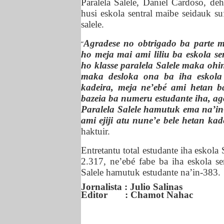
Paralela Salele, Daniel Cardoso,
deh
husi eskola sentral maibe seidauk suf
salele.
Agradese no obtrigado ba parte m
“
ho meja mai ami liliu ba eskola se
ho klasse paralela Salele maka oh
maka desloka ona ba iha eskola 
kadeira, meja ne’ebé ami hetan ba
bazeia ba numeru estudante iha, a
Paralela Salele hamutuk ema na’in-
ami ejiji atu nune’e bele hetan ka
haktuir.
Entretantu
total estudante iha eskola
2.3
17
, ne’ebé
fabe ba
iha eskola s
Salele hamutuk estudante na’in-383.
Jornalista : Julio Salinas
Editor : Chamot Nahac