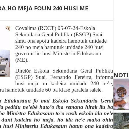
RA HO MEJA FOUN 240 HUSI ME
Covalima (RCCT) 05-07-24-
Eskola
Se
k
undaria Geral Publiku (ESGP) Suai
simu ona apoiu kadeira
hamotuk unidade
240 n
o meja hamutuk
unidade
240 husi
governu
liu husi
Ministeriu Edukasaun
(ME)
.
Diretór Eskola Se
k
undaria Geral Publiku
NOTI
(ESGP) Suai, Fernando Fereirra,
informa
husi meja no kadeira unidade 240 ne’e,
ira hamotuk unidade 60 ba klase paralela salele.
iu Edukasaun fo mai Eskola Se
k
undaria Geral
ia pedidu ne’ebé hato’o iha semana hirak liu ba
ba Ministra Edukasaun to’o rasik eskola ida ne’e
ja duni kadeira ho meja, ho ida ne’e maka ohin
 husi Ministeriu Edukasaun hatun ona kadeira