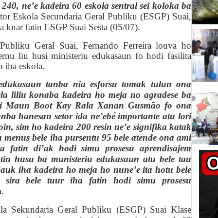
240, ne’e kadeira 60 eskola sentral sei koloka ba
tor Eskola Secundaria Geral Publiku (ESGP) Suai,
nia knar fatin ESGP Suai Sesta (05/07).
Publiku Geral Suai, Fernando Ferreira louva ho
nu liu husi ministeriu edukasaun fo hodi fasilita
 iha eskola.
 edukasaun tanba nia esforsu tomak tulun ona
ela liliu konaba kadeira ho meja no agradese ba
husi Maun Boot Kay Rala Xanan Gusmão fo ona
nba hanesan setor ida ne’ebé importante atu lori
in, sim ho kadeira 200 resin ne’e signifika katak
 menus bele iha pursentu 95 bele atende ona ami
a fatin di’ak hodi simu prosesu aprendisajem
atin husu ba munisteriu edukasaun atu bele tau
 dauk iha kadeira ho meja ho nune’e ita hotu bele
 sira bele tuur iha fatin hodi simu prosesu
a.
ola
S
ekundaria
G
eral
P
ubliku (ESGP) Suai
Klase