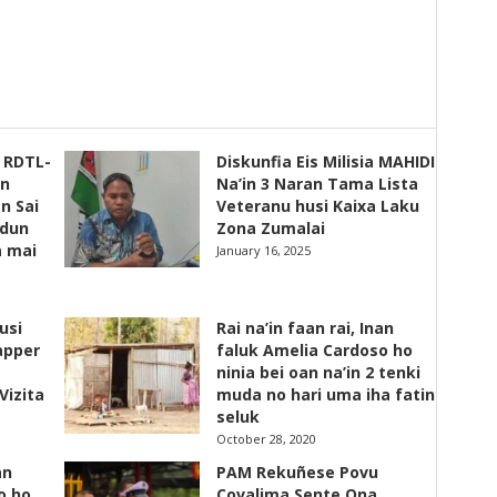
s RDTL-
Diskunfia Eis Milisia MAHIDI
un
Na’in 3 Naran Tama Lista
n Sai
Veteranu husi Kaixa Laku
adun
Zona Zumalai
a mai
January 16, 2025
usi
Rai na’in faan rai, Inan
apper
faluk Amelia Cardoso ho
ninia bei oan na’in 2 tenki
Vizita
muda no hari uma iha fatin
seluk
October 28, 2020
an
PAM Rekuñese Povu
o ho
Covalima Sente Ona