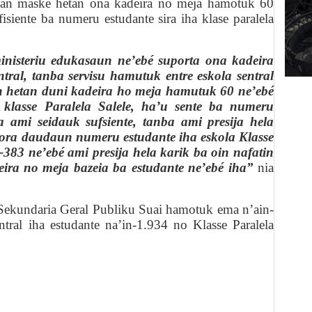
an maske hetan ona kadeira no meja hamotuk 60
isiente ba numeru estudante sira iha klase paralela
inisteriu edukasaun ne’ebé suporta ona kadeira
ntral, tanba servisu hamutuk entre eskola sentral
in hetan duni kadeira ho meja hamutuk 60 ne’ebé
klasse Paralela Salele, ha’u sente ba numeru
 ami seidauk sufsiente, tanba ami presija hela
gora daudaun numeru estudante iha eskola Klasse
383 ne’ebé ami presija hela karik ba oin nafatin
deira
no
mej
a
bazeia ba estudante ne’ebé iha”
nia
Sekundaria Geral Publiku Suai hamotuk ema n’ain
-
entral
iha
estudante na’in-1.934 no Klasse Paralela