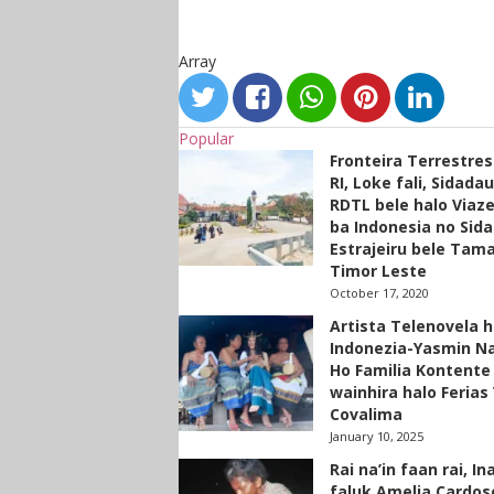
Array
Popular
Fronteira Terrestre
RI, Loke fali, Sidada
RDTL bele halo Viaze
ba Indonesia no Sid
Estrajeiru bele Tam
Timor Leste
October 17, 2020
Artista Telenovela h
Indonezia-Yasmin N
Ho Familia Kontente
wainhira halo Ferias 
Covalima
January 10, 2025
Rai na’in faan rai, In
faluk Amelia Cardos