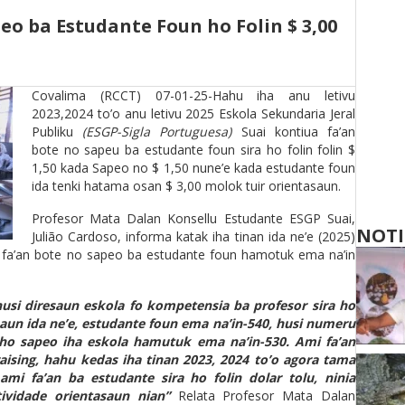
eo ba Estudante Foun ho Folin $ 3,00
Covalima (RCCT) 07-01-25-Hahu iha anu letivu
2023,2024 to’o anu letivu 2025 Eskola Sekundaria Jeral
Publiku
(ESGP-Sigla Portuguesa)
Suai kontiua fa’an
bote no sapeu ba estudante foun sira ho folin folin $
1,50 kada Sapeo no $ 1,50 nune’e kada estudante foun
ida tenki hatama osan $ 3,00 molok tuir orientasaun.
Profesor Mata Dalan Konsellu Estudante ESGP Suai,
NOTI
Julião Cardoso, informa katak iha tinan ida ne’e (2025)
ua fa’an bote no sapeo ba estudante foun hamotuk ema na’in
husi diresaun eskola fo kompetensia ba profesor sira ho
aun ida ne’e, estudante foun ema na’in-540, husi numeru
e ho sapeo iha eskola hamutuk ema na’in-530. Ami fa’an
ising, hahu kedas iha tinan 2023, 2024 to’o agora tama
mi fa’an ba estudante sira ho folin dolar tolu, ninia
vidade orientasaun nian”
Relata Profesor Mata Dalan