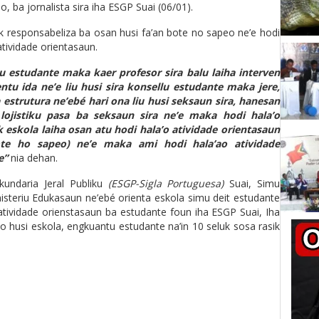
, ba jornalista sira iha ESGP Suai (06/01).
k responsabeliza ba osan husi fa’an bote no sapeo ne’e hodi
atividade orientasaun.
lu estudante maka kaer profesor sira balu laiha interven
ntu ida ne’e liu husi sira konsellu estudante maka jere,
estrutura ne’ebé hari ona liu husi seksaun sira, hanesan
ojistiku pasa ba seksaun sira ne’e maka hodi hala’o
k eskola laiha osan atu hodi hala’o atividade orientasaun
ote ho sapeo) ne’e maka ami hodi hala’ao atividade
e”
nia dehan.
kundaria Jeral Publiku
(ESGP-Sigla Portuguesa)
Suai, Simu
isteriu Edukasaun ne’ebé orienta eskola simu deit estudante
atividade orienstasaun ba estudante foun iha ESGP Suai, Iha
 husi eskola, engkuantu estudante na’in 10 seluk sosa rasik