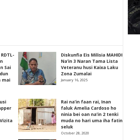
s RDTL-
Diskunfia Eis Milisia MAHIDI
un
Na’in 3 Naran Tama Lista
n Sai
Veteranu husi Kaixa Laku
adun
Zona Zumalai
a mai
January 16, 2025
usi
Rai na’in faan rai, Inan
apper
faluk Amelia Cardoso ho
ninia bei oan na’in 2 tenki
Vizita
muda no hari uma iha fatin
seluk
October 28, 2020