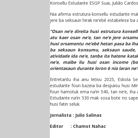
Konsellu Estudante ESGP Suai, Julião Cardoso
Nia afirma estrutura konsellu estudante ma
jere ba seksaun hirak ne’ebé estabelese ba 
“Osan ne’e direita husi estrutura konsel
atu kaer osan ne’e, tan ne’e jere orsame
husi orsamentu ne’ebé hetan pasa ba iha 
ba seksaun konsumu, seksaun saude, l
atividade ida ne’e, tanba ita hatene kata
ne’e, maibe liu husi osan income (b
orientasaun durante loron 6 nia laran ne’
Entretantu iha anu letivu 2025, Eskola Se
estudante foun bazeia ba despaisu husi Min
foun hamotuk ema na’in 540, tan ne’e, iha 
Estudante na’in 530 mak sosa bote no sapeo
husi fatin seluk.
Jornalista : Julio Salinas
Editor : Chamot Nahac