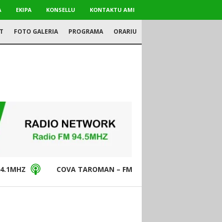
A
EKIPA
KONSELLU
KONTAKTU AMI
T
FOTO GALERIA
PROGRAMA
ORARIU
4.1MHZ
COVA TAROMAN – FM94.5MHZ
DON BO