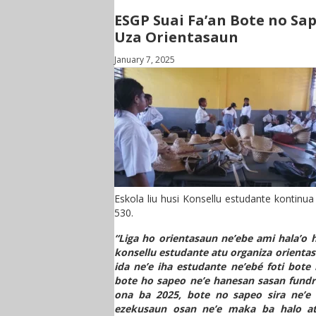
ESGP Suai Fa’an Bote no Sap
Uza Orientasaun
January 7, 2025
Eskola liu husi Konsellu estudante kontin
530.
“Liga ho orientasaun ne’ebe ami hala’o 
konsellu estudante atu organiza orientas
ida ne’e iha estudante ne’ebé foti bot
bote ho sapeo ne’e hanesan sasan fundra
ona ba 2025, bote no sapeo sira ne’e a
ezekusaun osan ne’e maka ba halo ati