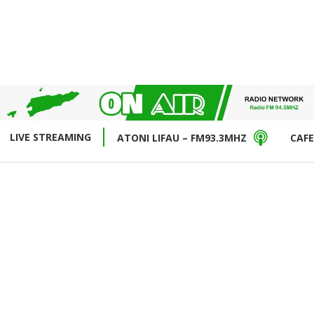
LIVE STREAMING
ATONI LIFAU – FM93.3MHZ
CAFE