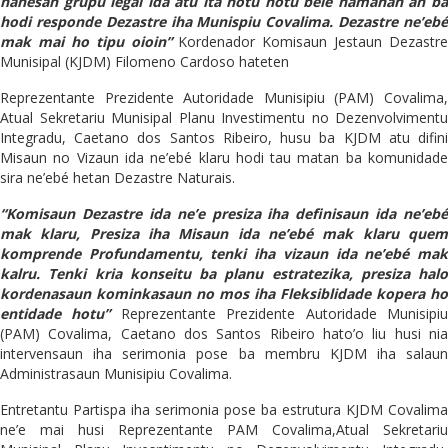
hanesan grupu legal ida atu ita hotu hotu bele hamahan an ba
hodi responde Dezastre iha Munispiu Covalima. Dezastre ne’ebé
mak mai ho tipu oioin”
Kordenador Komisaun Jestaun Dezastre
Munisipal (KJDM) Filomeno Cardoso hateten
Reprezentante Prezidente Autoridade Munisipiu (PAM) Covalima,
Atual Sekretariu Munisipal Planu Investimentu no Dezenvolvimentu
Integradu, Caetano dos Santos Ribeiro, husu ba KJDM atu difini
Misaun no Vizaun ida ne’ebé klaru hodi tau matan ba komunidade
sira ne’ebé hetan Dezastre Naturais.
“Komisaun Dezastre ida ne’e presiza iha definisaun ida ne’ebé
mak klaru, Presiza iha Misaun ida ne’ebé mak klaru quem
komprende Profundamentu, tenki iha vizaun ida ne’ebé mak
kalru. Tenki kria konseitu ba planu estratezika, presiza halo
kordenasaun kominkasaun no mos iha Fleksiblidade kopera ho
entidade hotu”
Reprezentante Prezidente Autoridade Munisipi
(PAM) Covalima, Caetano dos Santos Ribeiro hato’o liu husi nia
intervensaun iha serimonia pose ba membru KJDM iha salaun
Administrasaun Munisipiu Covalima.
Entretantu Partispa iha serimonia pose ba estrutura KJDM Covalima
ne’e mai husi Reprezentante PAM Covalima,Atual Sekretariu