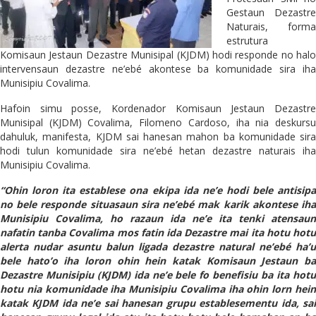
Gestaun Dezastre
Naturais, forma
estrutura
Komisaun Jestaun Dezastre Munisipal (KJDM) hodi responde no halo
intervensaun dezastre ne’ebé akontese ba komunidade sira iha
Munisipiu Covalima.
Hafoin simu posse, Kordenador Komisaun Jestaun Dezastre
Munisipal (KJDM) Covalima, Filomeno Cardoso, iha nia deskursu
dahuluk, manifesta, KJDM sai hanesan mahon ba komunidade sira
hodi tulun komunidade sira ne’ebé hetan dezastre naturais iha
Munisipiu Covalima.
“Ohin loron ita establese ona ekipa ida ne’e hodi bele antisipa
no bele responde situasaun sira ne’ebé mak karik akontese iha
Munisipiu Covalima, ho razaun ida ne’e ita tenki atensaun
nafatin tanba Covalima mos fatin ida Dezastre mai ita hotu hotu
alerta nudar asuntu balun ligada dezastre natural ne’ebé ha’u
bele hato’o iha loron ohin hein katak Komisaun Jestaun ba
Dezastre Munisipiu (KJDM) ida ne’e bele fo benefisiu ba ita hotu
hotu nia komunidade iha Munisipiu Covalima iha ohin lorn hein
katak KJDM ida ne’e sai hanesan grupu establesementu ida, sai