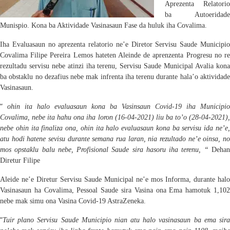
Aprezenta Relatorio
ba Autoeridade
Munispio.
Kona ba Aktividade Vasinasaun Fase da huluk iha Covalima.
Iha Evaluasaun no aprezenta relatorio ne’e Diretor Servisu Saude
M
uni
c
ipio
Covalima
Filipe Pereira Lemos hateten
Aleinde de aprenzenta Progresu no re
rezultadu servisu nebe atinzi iha terenu, Servisu Saude Municipal Avalia kona
ba obstaklu no dezafius nebe mak infrenta iha terenu durante hala’o aktividade
Vasinasaun.
“
ohin
ita
halo evaluasaun kona ba Vasinsaun Covid-19 iha Municipio
Covalima, nebe ita ha
h
u ona iha loron (16-04-2021) liu b
a
to’o (28-04-2021)
nebe ohin ita finaliza ona, ohin ita halo evaluasaun kona ba servisu ida ne’e,
atu hodi hatene sevisu durante semana rua laran, nia rezultado ne’e oinsa, no
mos o
ps
taklu balu nebe, Profisional Saude sira hasoru iha teren
u
, “
Deha
Diretur Filipe
A
leide ne’e Diretur Servisu Saude Municipal ne’e mos Informa, durante halo
Vasinasaun ha Covalima, Pes
s
oal Saude sira Vasina ona Ema hamotuk 1,10
nebe mak simu ona V
asina Covid-19 AstraZeneka.
“
T
uir plano Servisu Saude Muni
ci
pio nian atu halo vasinasaun ba ema sir