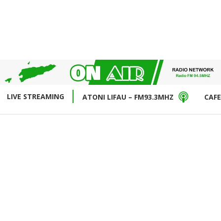
LIVE STREAMING
ATONI LIFAU – FM93.3MHZ
CAFE