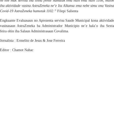
ne’ebe mak servisu iha linha frente hamutuk ema nain ema nain
1108, maibe
iha aktividade vasina AstraZeneka ne’e Ita Alkansa ema nebe simu ona Vasina
Covid-19 AstraZeneka hamotuk 1102.”
Filepi Salienta
Engkuante Evaluasaun no Aprezenta servisu Saude Municipal kona aktividade
vasinasaun AstraZeneka ba Administrador Municipio ne’e hala’o iha Sexta
feira ohin iha Salaun Administrasaun Covalima.
Jornalista : Ermelito de Jesus & Jose Ferreira
Editor : Chamot Nahac