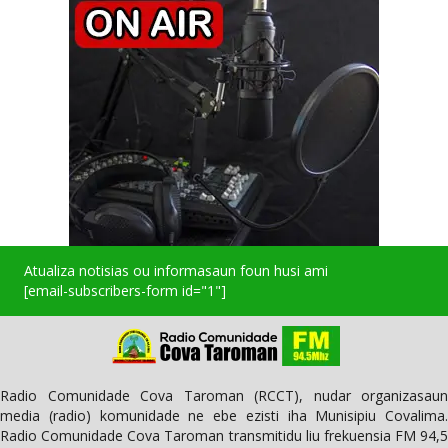
Atualiza notisias ou informasaun foun husi ami
[email-subscribers-form id="1"]
Radio Comunidade Cova Taroman (RCCT), nudar organizasaun
media (radio) komunidade ne ebe ezisti iha Munisipiu Covalima.
Radio Comunidade Cova Taroman transmitidu liu frekuensia FM 94,5