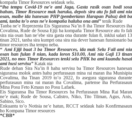
kompaña Timor Resources seidauk selu.
“
iha tempu Covid-19 ne’e ami Jaga, Gasta rasik osan hodi sosa
hahan, Timor Resource mak haruka, depois sira atu fo fali ami nia
osan, maibe ida hanesan
PHP (pemberiann Harapan Palsu)
deit b
ami, tanba to’o oras ne’e kompaña haluha ona ami”
tenik Rude
Tanba ne’e Reprezenta Eis Siguransa Na’in 8 iha Timor Resources iha
Covalima, Rude de Sousa Ejiji ba kompaña Timor Resource atu fo fali
sira nia osan han ne’ebe sira gasta ona durante fulan 8, inklui salari 13
tinan 2021, tanba sira kumpri ona sira nia dever hanesan funsionario ba
timor resources iha tempu neba.
“
Ami Ejiji buat 3 ba Timor Resources, ida mak Selu Fali ami ni
osan han fulan 8 nian, kada loron $10.00, Ami nia Gaji 13 tinan
2021, no mos Timor Resources tenki selu PHK ba ami kuandu hasai
ami husi servisu”
Katak nia
Rude dehan Sira Na’in 8 hahu servisu ba Timor Resources hanesan
siguransa molok antes hahu perfurasaun mina rai maran iha Munisipiu
Covalima, iha Tinan 2019 to’o 2022, fo asegura siguransa durante
perfurasaun mina rai maran iha Covalima, partense iha Perfurasaun
Mina Posu Feto Kmaus no Posu Lafaek.
Eis Siguransa Iha Timor Resources ba Perfurasaun Mina Rai Maran
ne’e mak; Rude de Sousa, Calistro, Niko, Tito Tilman, Agus, Anis,
Sabino, Sico.
Enkuantu to’o Notisia ne’e hatun, RCCT seidauk halo Konfirmasaun
ho Kompana Timor resources
*CBB*