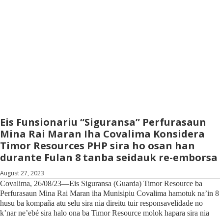
Eis Funsionariu “Siguransa” Perfurasaun
Mina Rai Maran Iha Covalima Konsidera
Timor Resources PHP sira ho osan han
durante Fulan 8 tanba seidauk re-emborsa
August 27, 2023
Covalima, 26/08/23—Eis Siguransa (Guarda) Timor Resource ba
Perfurasaun Mina Rai Maran iha Munisipiu Covalima hamotuk na’in 8
husu ba kompaña atu selu sira nia direitu tuir responsavelidade no
k’nar ne’ebé sira halo ona ba Timor Resource molok hapara sira nia