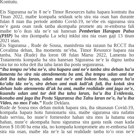
Kontratu.
Eis Siguransa na’in 8 ne’e Timor Resources hahu hapara kontratu iha
Tinan 2022, maibe kompaña seidauk selu sira nia osan han durante
fulan 8 nian iha periode ambito Covid-19, ne’ebe eis siguransa sira
ne’e gasta osan rasik tanba akompaña promete atu re-emborsa fali
maibe to’o ikus ida ne’e sai hanesan
Pemberian Harapan Pals
(PHP)
ba sira (kompaña La selu) inklui sira nia osan gaji 13 tina
2021 nian.
Eis Siguransa , Rude de Sousa, manisfesta nia razaun ba RCCT iha
Covalima dehan, Iha momentu ne’eba, Timor Resource hapara nia
tanba, Nia (Rude) iha loron 08 fulan Marsu 2022, Lamenta ho
Tratamentu kompaña ba sira hanesan Siguransa ne’e la dignu tanba
sira tur no toba deit iha tahu laran iha postu segunransa.
“
iha tempu ne’eba ne’e, sira hapara ami ne’e tanba sira dehan ha’u
lamenta ho sira nia atendementu ba ami, iha tempu udan ami tur
deit iha tahu laran, udan mai ne’e ami bokon hotu, agora ha’u
ko’alia ida ne’e, sira dehan ami mak ladi’ak fali, iha kotuk sira
dehan halo atenmentu di’ak ba ami, maibe realidade ami jaga ne’e,
kuandu udan ami tur deit iha tahu laran, ha’u iha Evidensia,
konaba ami jaga iha Postu Siguransa iha Tahu laran ne’e, ha’u iha
Video, no mos Foto.”
Rude Deklara.
Rude de Sousa mos dehan molok hapara sira, iha situasaun Covid-19,
kompaña hapara hotu funsionariu sira, maibe siguransa sira nafatin
halo servisu, ho nune’e fornesedor hahan sira mos la hatama ona
hahan, nune’e akompaña husu siguransa sira gasta rasik osan kada
loron $ 10.00 ba ema ida, no kompaña kompromete atu re-emborsa fali
sira nia osan, maibe ida ne’e la sai realidade tanba to’o oras ne’e