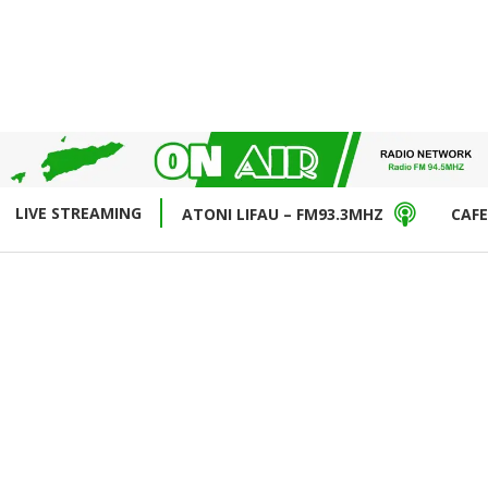
LIVE STREAMING
ATONI LIFAU – FM93.3MHZ
CAFE