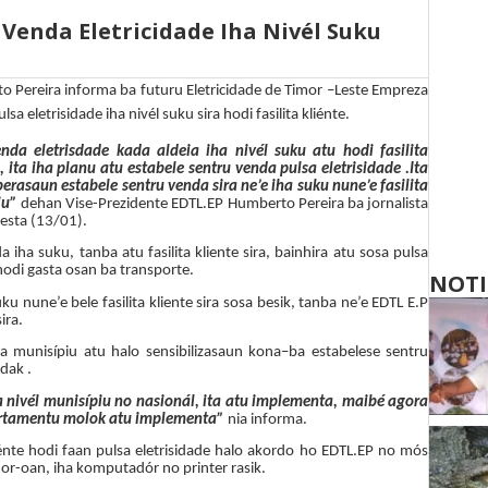
 Venda Eletricidade Iha Nivél Suku
o Pereira
informa ba futuru
Eletricidade de Timor –Leste Empreza
lsa eletrisidade iha nivél suku
sira
hodi
fasilita kliénte.
venda
eletrisdade
kada aldeia iha nivél suku
atu hodi fasilita
u,
ita iha planu atu estabele sentru venda pulsa eletrisidade .Ita
berasaun estabele sentru
v
enda sira ne’e iha suku nune’e fasilita
iu”
dehan
Vise-Prezidente EDTL.EP Humberto Pereira ba
jornalista
sesta
(13/01)
.
 iha suku, tanba atu fasilita kliente
sira, bainhira atu sosa pulsa
 hodi gasta osan ba transporte.
NOTI
ku nune’e bele fasilita kliente
sira sosa besik
, t
anba ne’e EDTL E.P
sira.
ha munisípiu atu halo sensibilizasaun kona
–
ba estabelese sentru
dak .
 nivél munisípiu no nasionál, ita
atu implementa
, m
aibé agora
rtamentu molok atu implementa”
nia informa.
liénte hodi faan pulsa eletrisidade halo akordo ho EDTL.EP no mós
r-oan, iha komputadór no printer rasik.