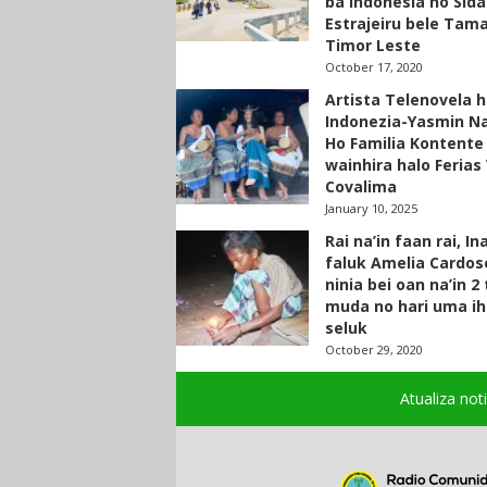
ba Indonesia no Sid
Estrajeiru bele Tam
Timor Leste
October 17, 2020
Artista Telenovela h
Indonezia-Yasmin N
Ho Familia Kontente
wainhira halo Ferias 
Covalima
January 10, 2025
Rai na’in faan rai, In
faluk Amelia Cardos
ninia bei oan na’in 2
muda no hari uma ih
seluk
October 29, 2020
Atualiza not