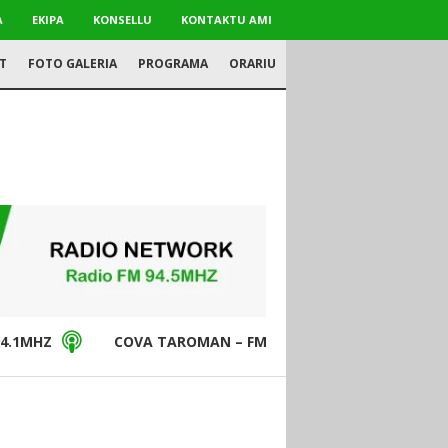
A
EKIPA
KONSELLU
KONTAKTU AMI
T
FOTO GALERIA
PROGRAMA
ORARIU
4.1MHZ
COVA TAROMAN – FM94.5MHZ
DON BO