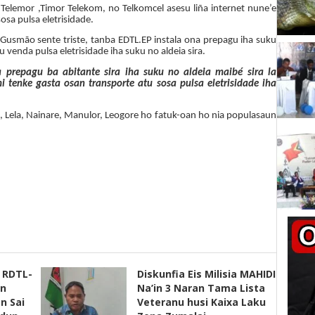
 Telemor ,Timor Telekom,
no Telkomcel asesu liña internet nune’e
osa pulsa eletrisidade.
Gusmão sente triste, tanba EDTL.EP instala ona prepagu iha suku
u venda pulsa eletrisidade iha suku no aldeia sira.
a prepagu ba abitante sira iha suku no aldeia maibé sira la
i tenke gasta osan transporte atu sosa pulsa eletrisidade iha
, Lela,
N
ainare, Manulor, Leogore ho fatuk-oan ho
nia populasaun
s RDTL-
Diskunfia Eis Milisia MAHIDI
un
Na’in 3 Naran Tama Lista
n Sai
Veteranu husi Kaixa Laku