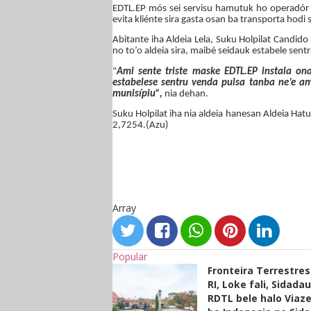
EDTL.EP mós sei servisu hamutuk ho operadór
evita kliénte
sira gasta osan ba transporta hodi s
Abitante iha Aldeia Lela,
Suku Holpilat Candido 
no to’o aldeia sira, maibé seidauk estabele sentr
“
Ami sente triste maske EDTL.EP instala on
estabelese sentru venda pulsa tanba ne’e am
munisípiu”,
nia dehan.
Suku Holpilat iha nia aldeia hanesan Aldeia Hatu
2,7254.
(Azu)
Array
Popular
Fronteira Terrestre
RI, Loke fali, Sidada
RDTL bele halo Viaze