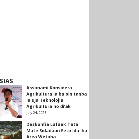
SIAS
Assanami Konsidera
Agrikultura la ba oin tanba
la uja Teknolojia
Agrikultura ho di’ak
July 24, 2026
Deskonfia Lafaek Tata
Mate Sidadaun Feto Ida Iha
Area Wetaba