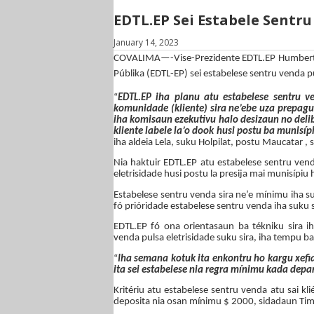
EDTL.EP Sei Estabele Sentru
January 14, 2023
COVALIMA
—-
Vise-Prezidente EDTL.EP Humbert
Públika (EDTL-EP) sei estabelese sentru venda pu
“
EDTL.EP iha planu atu estabelese sentru 
komunidade (kliente) sira ne’ebe uza prepag
iha komisaun ezekutivu halo desizaun no deli
kliente labele la’o dook husi postu ba munisíp
iha aldeia Lela, suku Holpilat, postu Maucatar , 
Nia haktuir
EDTL.EP atu estabelese sentru venda
eletrisidade husi postu la presija mai munisípiu
E
stabelese sentru venda sira
ne’e mínimu iha su
fó prióridade estabelese sentru
v
enda iha suku
EDTL.EP fó ona orienta
sa
un ba tékniku
sira i
venda pulsa eletrisidade suku
sira, iha tempu ba
“
Iha semana kotuk ita enkontru ho kargu xefia
ita
sei estabelese nia
regra mínimu
kada depa
Kritériu atu estabelese sentru venda atu sai k
deposita nia
osan mínimu $ 2000, sidadaun Timo