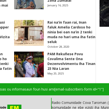
adun
Zona Zumalai
a mai
January 16, 2025
usi
Rai na’in faan rai, Inan
apper
faluk Amelia Cardoso ho
ninia bei oan na’in 2 tenki
Vizita
muda no hari uma iha fatin
seluk
October 28, 2020
an
PAM Rekuñese Povu
o ho
Covalima Sente Ona
 tenki
Dezenvolvimentu Iha Tinan
a fatin
23 Nia Laran
May 20, 2025
isias ou informasaun foun husi ami
[email-subscribers-form id="1"]
Radio Comunidade Cova Taroman (R
komunidade ne ebe ezisti iha Mun