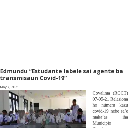
Edmundu “Estudante labele sai agente ba
transmisaun Covid-19”
May 7, 2021
Covalima (RCCT)
07-05-21 R
elasiona
ho númer
u
kazu
c
ovid-19 nebe sa’e
maka’as iha
M
uni
c
ipio