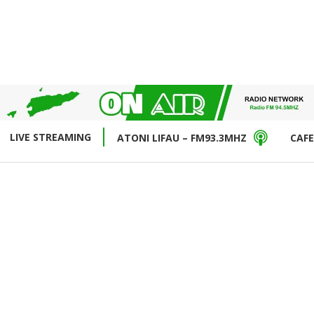
LIVE STREAMING
ATONI LIFAU – FM93.3MHZ
CAFE