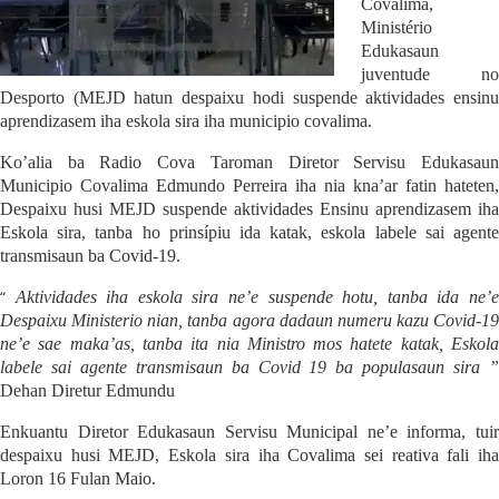
C
ovalima,
M
inistério
E
dukasaun
ju
ve
n
tude no
D
esporto (MEJD hatun
d
espai
xu
hodi suspende a
k
tividades ensin
aprendizasem iha eskola sira iha
mu
ni
c
ipio
c
ovalima.
Ko’alia ba Radio Cova Taroman
Diretor
Servisu
Edukasau
Muni
c
ipio Covalima Edmundo Perreira iha nia kna’ar fatin hateten,
D
espai
xu
husi MEJD suspende a
k
tividades Ensinu aprendizasem iha
Eskola sira, ta
n
ba ho prinsípiu ida katak, eskola labele sai agent
transmisaun ba Covid-19.
“
Ak
tividades iha eskola sira ne’e suspende hotu, ta
n
ba ida ne’
D
espai
xu
Ministerio nian, ta
n
ba agora dadaun numeru kazu Covid-19
ne’e sae maka’as, ta
n
ba ita nia Ministro mos hatete katak, Eskol
labele sai agente transmisaun ba Covid 19 ba populasaun sira ”
Dehan Diretur Edmundu
Enkuant
u
Diretor Edukasaun
Servisu
Muni
cipal
ne’e informa, tui
despai
xu
husi MEJD, Eskola sira iha Covalima sei reativa fali iha
Loron 16
F
ulan
M
aio.