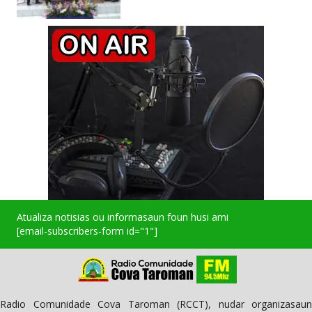
Atualiza notisias ou informasaun foun husi ami
[email-subscribers-form id="1"]
Radio Comunidade Cova Taroman (RCCT), nudar organizasaun