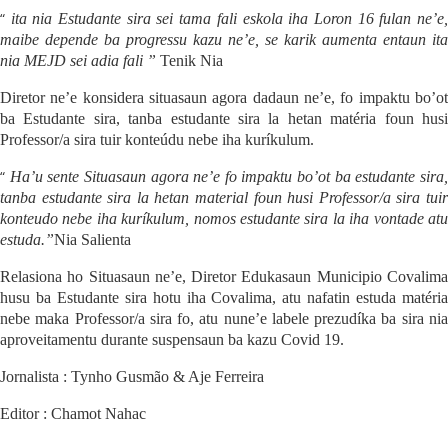
“
ita nia Estudante sira sei tama fali eskola iha Loron 16 fulan ne’e
maibe depende ba progressu kazu ne’e, se karik aumenta entaun ita
nia MEJD sei adia fali ”
Tenik Nia
Diretor ne’e konsidera situasaun agora dadaun ne’e, fo impaktu bo’ot
ba Estudante sira, ta
n
ba estudante sira la hetan matéria foun hus
Professor/a sira tuir konteúdu nebe iha kuríkulum.
“
Ha’u sente Situasaun agora ne’e fo i
m
paktu bo’ot ba estudante sira
ta
n
ba estudante sira la hetan material foun husi Professor/a sira tuir
konteudo nebe iha kuríkulum, nomos estudante sira la iha vontade atu
estuda.”
Nia Salienta
Relasiona ho Situasaun ne’e, Diretor Edukasaun Muni
c
ipio Covalim
husu ba Estudante sira hotu iha Covalima, atu nafatin estuda matéria
nebe maka Professor/a sira fo, atu nune’e labele pre
z
udíka ba sira ni
aproveitament
u
durante suspensaun ba kazu Covid 19.
Jornalista : Tynho Gusmão & Aje Ferreira
Editor : Chamot Nahac